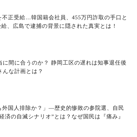
不正受給…韓国籍会社員、455万円詐取の手口と
受給、広島で逮捕の背景に隠された真実とは！
本当に間に合うのか？ 静岡工区の遅れは知事退任後
さんな計画とは？
も外国人排除か？」―歴史的惨敗の参院選、自民
経済の自滅シナリオ”とは？なぜ国民は『痛み』