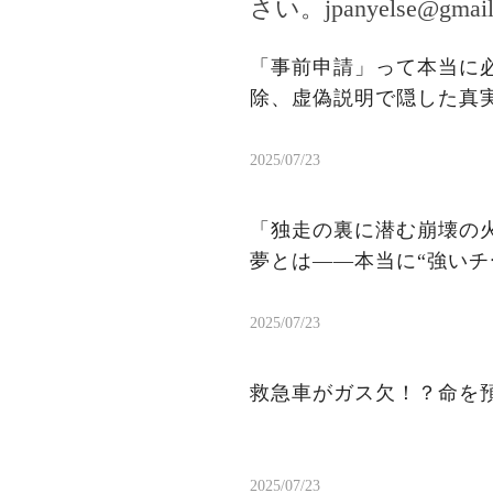
さい。
jpanyelse@gmai
「事前申請」って本当に
除、虚偽説明で隠した真
2025/07/23
「独走の裏に潜む崩壊の火
夢とは——本当に“強いチ
2025/07/23
救急車がガス欠！？命を
2025/07/23