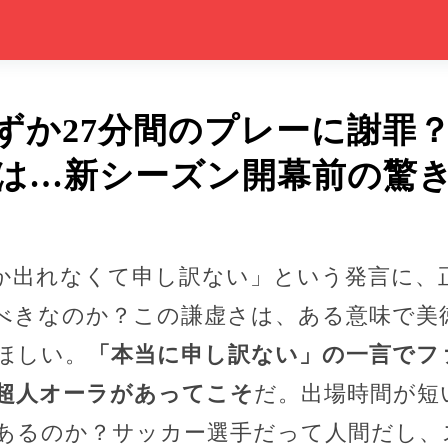
ずか27分間のプレーに謝罪？
は…新シーズン開幕前の驚
しか出れなくて申し訳ない」という発言に、
べきなのか？この謙虚さは、ある意味で美
ほしい。
「本当に申し訳ない」の一言でフ
超人オーラがあってこそ
だ。出場時間が短
あるのか？サッカー選手だって人間だし、