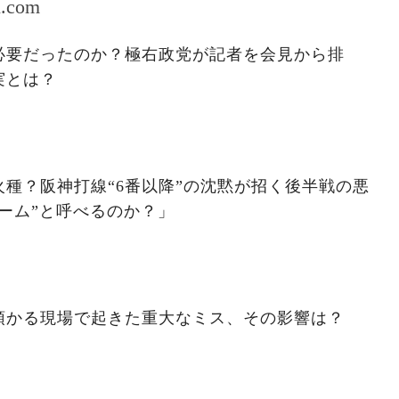
l.com
必要だったのか？極右政党が記者を会見から排
実とは？
種？阪神打線“6番以降”の沈黙が招く後半戦の悪
ーム”と呼べるのか？」
預かる現場で起きた重大なミス、その影響は？