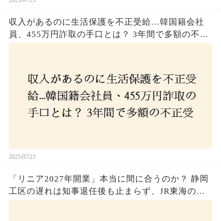
収入があるのに生活保護を不正受給…韓国籍会社
員、455万円詐取の手口とは？ 3年間で多額の不正
受給、広島で逮捕の背景に隠された真実とは！
2025/07/23
「リニア2027年開業」本当に間に合うのか？ 静岡
工区の遅れは知事退任後も止まらず、JR東海のず
さんな計画とは？