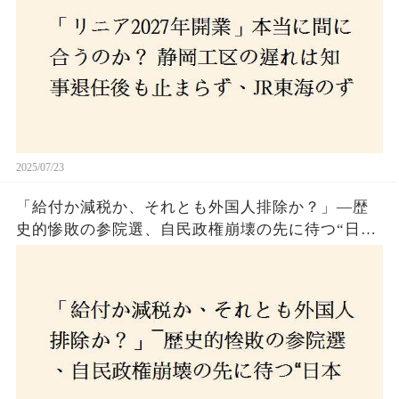
2025/07/23
「給付か減税か、それとも外国人排除か？」―歴
史的惨敗の参院選、自民政権崩壊の先に待つ“日本
経済の自滅シナリオ”とは？なぜ国民は『痛み』を
選び続けるのか