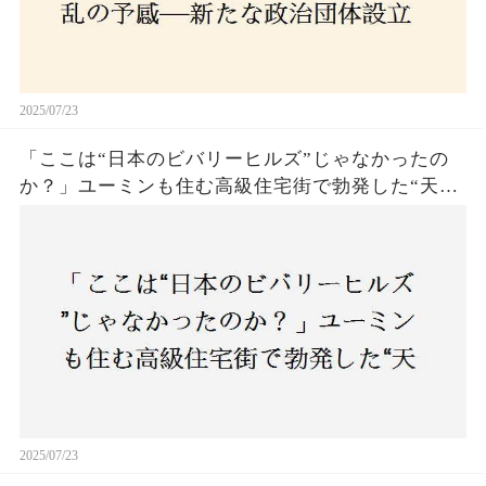
2025/07/23
「ここは“日本のビバリーヒルズ”じゃなかったの
か？」ユーミンも住む高級住宅街で勃発した“天井
バトル”の真相──景観ルールを無視した建築に住
民激怒！
2025/07/23