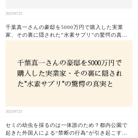
2025/07/23
千葉真一さんの豪邸を5000万円で購入した実業
家、その裏に隠された”水素サプリ”の驚愕の真実
とは？コロナ拒否と30錠の謎のサプリメント。彼
の死と実業家との深い因縁が明らかに！
2025/07/23
セミの幼虫を採るのは一体誰のため？都内公園で
起きた外国人による“禁断の行為”が引き起こす論