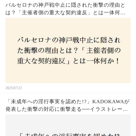
バルセロナの神戸戦中止に隠された衝撃の理由と
は？「主催者側の重大な契約違反」とは一体何
か！？ファンは一体誰を責めるべきなのか？
2025/07/23
「未成年への淫行事実を認めた!?」KADOKAWAが
発表した衝撃の対応に衝撃走る──イラストレータ
ー・がおう氏の作品絶版&配信停止の裏側とは