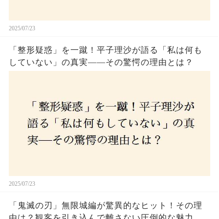
2025/07/23
「整形疑惑」を一蹴！平子理沙が語る「私は何も
していない」の真実——その驚愕の理由とは？
2025/07/23
「鬼滅の刃」無限城編が驚異的なヒット！その理
由は？観客を引き込んで離さない圧倒的な魅力と