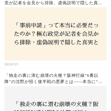
党が記者を会見から排除、虚偽説明で隠した真実
とは？
2025/07/23
「独走の裏に潜む崩壊の火種？阪神打線“6番以
降”の沈黙が招く後半戦の悪夢とは——本当に“強
いチーム”と呼べるのか？」