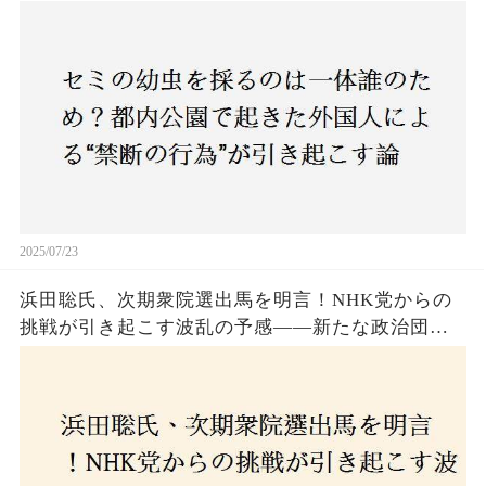
争とは！子どもたちの楽しみが奪われる？それと
も新たな食文化の一環？
2025/07/23
浜田聡氏、次期衆院選出馬を明言！NHK党からの
挑戦が引き起こす波乱の予感——新たな政治団体
設立に込めた思いとは？「共和党？自由党？」そ
の選択肢に隠された真意とは