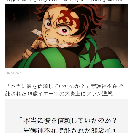
は！
2025/07/23
「本当に彼を信頼していたのか？」守護神不在で
託された38歳イエーツの大炎上にファン激怒、ド
ジャース救援陣の崩壊が止まらないワケとは