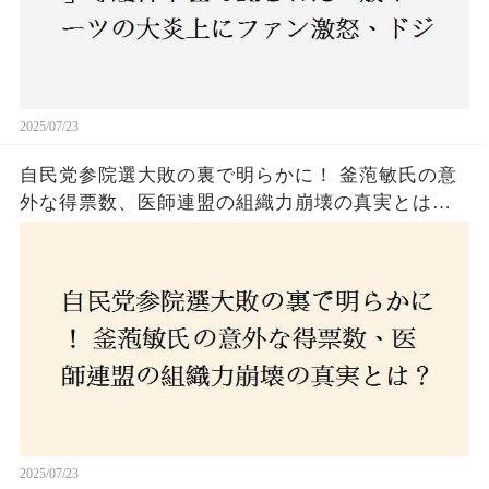
2025/07/23
自民党参院選大敗の裏で明らかに！ 釜萢敏氏の意
外な得票数、医師連盟の組織力崩壊の真実とは？
コロナ禍の注目人物も票を伸ばせず、組織再建の
危機に直面！あなたはこの結果をどう見る？
2025/07/23