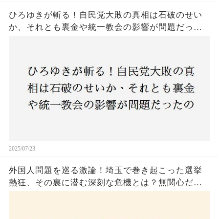
ひろゆきが斬る！自民党大敗の真相は石破のせい
か、それとも裏金や統一教会の影響が問題だった
のか？ 責任論に揺れる自民党に新たな疑惑が浮
上！
2025/07/23
外国人問題を巡る激論！埼玉で巻き起こった選挙
熱狂、その裏に潜む深刻な危機とは？無関心だっ
た市民が感じた「漠然とした不安」、そして「日
本人ファースト」を掲げた新興勢力の台頭。勝因