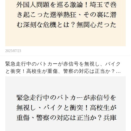
はネットとSNS、それとも底知れぬ恐怖？政治に無
関心な層が動いた背景にあるものとは？
2025/07/23
緊急走行中のパトカーが赤信号を無視し、バイク
と衝突！高校生が重傷、警察の対応は正当か？兵
庫・明石市で起きた衝撃の事故