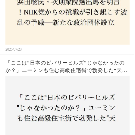
2025/07/23
「ここは“日本のビバリーヒルズ”じゃなかったの
か？」ユーミンも住む高級住宅街で勃発した“天井
バトル”の真相──景観ルールを無視した建築に住
民激怒！