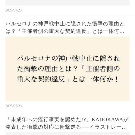
2025/07/23
バルセロナの神戸戦中止に隠された衝撃の理由と
は？「主催者側の重大な契約違反」とは一体何
か！？ファンは一体誰を責めるべきなのか？
2025/07/23
「未成年への淫行事実を認めた!?」KADOKAWAが
発表した衝撃の対応に衝撃走る──イラストレータ
ー・がおう氏の作品絶版&配信停止の裏側とは