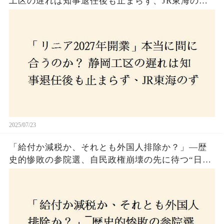
工区の遅れは知事退任後も止まらず、JR東海のず
さんな計画とは？
2025/07/23
「給付か減税か、それとも外国人排除か？」―歴
史的惨敗の参院選、自民政権崩壊の先に待つ“日本
経済の自滅シナリオ”とは？なぜ国民は『痛み』を
選び続けるのか