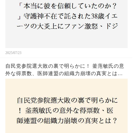
2025/07/23
自民党参院選大敗の裏で明らかに！ 釜萢敏氏の意
外な得票数、医師連盟の組織力崩壊の真実とは？
コロナ禍の注目人物も票を伸ばせず、組織再建の
危機に直面！あなたはこの結果をどう見る？