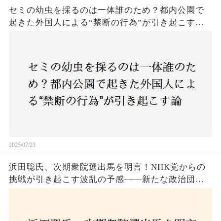
セミの幼虫を採るのは一体誰のため？都内公園で
起きた外国人による“禁断の行為”が引き起こす論
争とは！子どもたちの楽しみが奪われる？それと
も新たな食文化の一環？
2025/07/23
浜田聡氏、次期衆院選出馬を明言！NHK党からの
挑戦が引き起こす波乱の予感——新たな政治団体
設立に込めた思いとは？「共和党？自由党？」そ
の選択肢に隠された真意とは