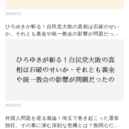
2025/07/23
ひろゆきが斬る！自民党大敗の真相は石破のせい
か、それとも裏金や統一教会の影響が問題だった
のか？ 責任論に揺れる自民党に新たな疑惑が浮
上！
2025/07/23
外国人問題を巡る激論！埼玉で巻き起こった選挙
熱狂、その裏に潜む深刻な危機とは？無関心だっ