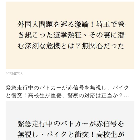
た市民が感じた「漠然とした不安」、そして「日
本人ファースト」を掲げた新興勢力の台頭。勝因
はネットとSNS、それとも底知れぬ恐怖？政治に無
関心な層が動いた背景にあるものとは？
2025/07/23
緊急走行中のパトカーが赤信号を無視し、バイク
と衝突！高校生が重傷、警察の対応は正当か？兵
庫・明石市で起きた衝撃の事故