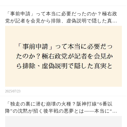
「事前申請」って本当に必要だったのか？極右政
党が記者を会見から排除、虚偽説明で隠した真実
とは？
2025/07/23
「独走の裏に潜む崩壊の火種？阪神打線“6番以
降”の沈黙が招く後半戦の悪夢とは——本当に“強
いチーム”と呼べるのか？」