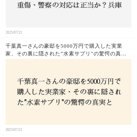
2025/07/23
千葉真一さんの豪邸を5000万円で購入した実業
家、その裏に隠された”水素サプリ”の驚愕の真実
とは？コロナ拒否と30錠の謎のサプリメント。彼
の死と実業家との深い因縁が明らかに！
2025/07/23