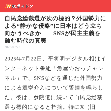
自民党総裁選が次の標的？外国勢力に
よる“静かな侵略”に日本はどう立ち
向かうべきか――SNSが民主主義を
蝕む時代の真実
2025/07/23
2025年7月22日、平将明デジタル相はイ
ンターネット番組「魚屋のおっチャン
ネル」で、SNSなどを通じた外国勢力
による選挙介入について警鐘を鳴らし
た。彼は、参院選に続いて自民党総裁
選も標的になると指摘。特にX（旧