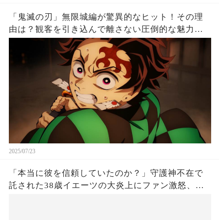
「鬼滅の刃」無限城編が驚異的なヒット！その理
由は？観客を引き込んで離さない圧倒的な魅力と
は！
2025/07/23
「本当に彼を信頼していたのか？」守護神不在で
託された38歳イエーツの大炎上にファン激怒、ド
ジャース救援陣の崩壊が止まらないワケとは