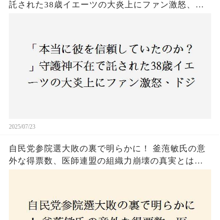
託された38歳イエーツの大炎上にファン激怒、ド
ジャース救援陣の崩壊が止まらないワケとは
2025/07/23
自民党参院選大敗の裏で明らかに！ 釜萢敏氏の意
外な得票数、医師連盟の組織力崩壊の真実とは？
コロナ禍の注目人物も票を伸ばせず、組織再建の
危機に直面！あなたはこの結果をどう見る？