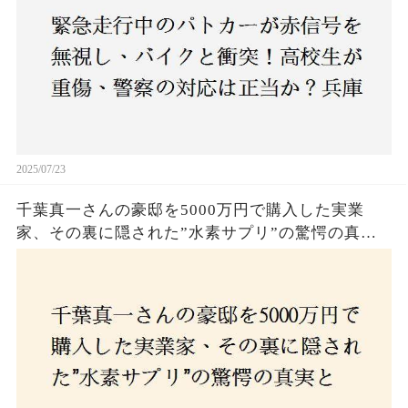
2025/07/23
千葉真一さんの豪邸を5000万円で購入した実業
家、その裏に隠された”水素サプリ”の驚愕の真実
とは？コロナ拒否と30錠の謎のサプリメント。彼
の死と実業家との深い因縁が明らかに！