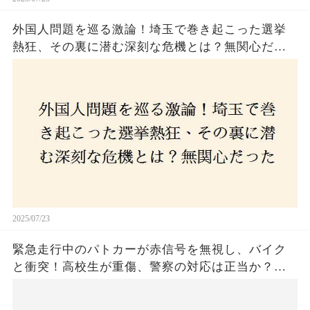
外国人問題を巡る激論！埼玉で巻き起こった選挙
熱狂、その裏に潜む深刻な危機とは？無関心だっ
た市民が感じた「漠然とした不安」、そして「日
本人ファースト」を掲げた新興勢力の台頭。勝因
はネットとSNS、それとも底知れぬ恐怖？政治に無
関心な層が動いた背景にあるものとは？
2025/07/23
緊急走行中のパトカーが赤信号を無視し、バイク
と衝突！高校生が重傷、警察の対応は正当か？兵
庫・明石市で起きた衝撃の事故