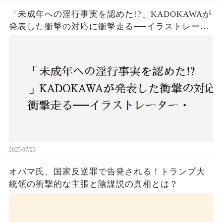
「未成年への淫行事実を認めた!?」KADOKAWAが
発表した衝撃の対応に衝撃走る──イラストレータ
ー・がおう氏の作品絶版&配信停止の裏側とは
2025/07/23
オバマ氏、国家反逆罪で告発される！トランプ大
統領の衝撃的な主張と陰謀説の真相とは？