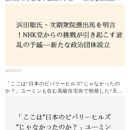
設立に込めた思いとは？「共和党？自由党？」そ
の選択肢に隠された真意とは
2025/07/23
「ここは“日本のビバリーヒルズ”じゃなかったの
か？」ユーミンも住む高級住宅街で勃発した“天井
バトル”の真相──景観ルールを無視した建築に住
民激怒！