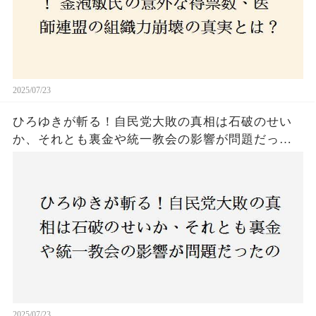
2025/07/23
ひろゆきが斬る！自民党大敗の真相は石破のせい
か、それとも裏金や統一教会の影響が問題だった
のか？ 責任論に揺れる自民党に新たな疑惑が浮
上！
2025/07/23