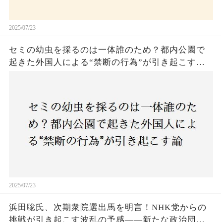
2025/07/23
セミの幼虫を採るのは一体誰のため？都内公園で
起きた外国人による“禁断の行為”が引き起こす論
争とは！子どもたちの楽しみが奪われる？それと
も新たな食文化の一環？
2025/07/23
浜田聡氏、次期衆院選出馬を明言！NHK党からの
挑戦が引き起こす波乱の予感——新たな政治団体