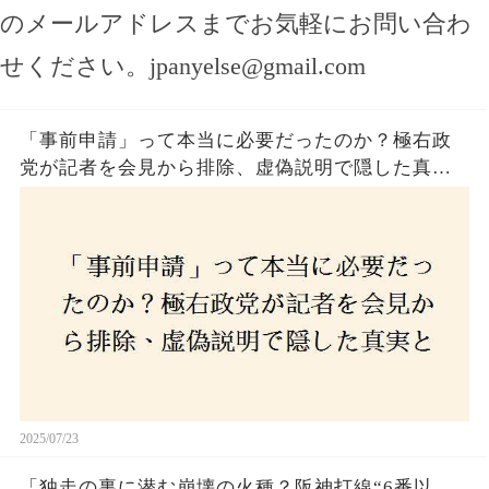
のメールアドレスまでお気軽にお問い合わ
せください。
jpanyelse@gmail.com
「事前申請」って本当に必要だったのか？極右政
党が記者を会見から排除、虚偽説明で隠した真実
とは？
2025/07/23
「独走の裏に潜む崩壊の火種？阪神打線“6番以