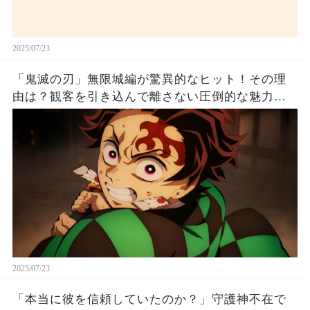
2025/07/23
「鬼滅の刃」無限城編が驚異的なヒット！その理
由は？観客を引き込んで離さない圧倒的な魅力と
は！
2025/07/23
「本当に彼を信頼していたのか？」守護神不在で