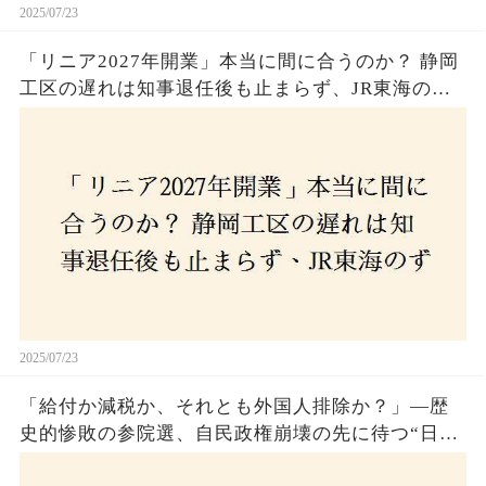
2025/07/23
「リニア2027年開業」本当に間に合うのか？ 静岡
工区の遅れは知事退任後も止まらず、JR東海のず
さんな計画とは？
2025/07/23
「給付か減税か、それとも外国人排除か？」―歴
史的惨敗の参院選、自民政権崩壊の先に待つ“日本
経済の自滅シナリオ”とは？なぜ国民は『痛み』を