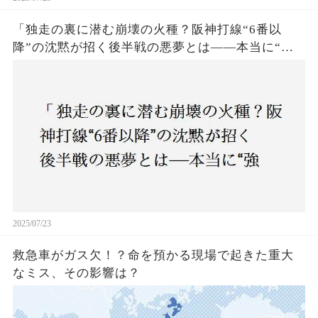
「独走の裏に潜む崩壊の火種？阪神打線“6番以
降”の沈黙が招く後半戦の悪夢とは——本当に“強
いチーム”と呼べるのか？」
2025/07/23
救急車がガス欠！？命を預かる現場で起きた重大
なミス、その影響は？