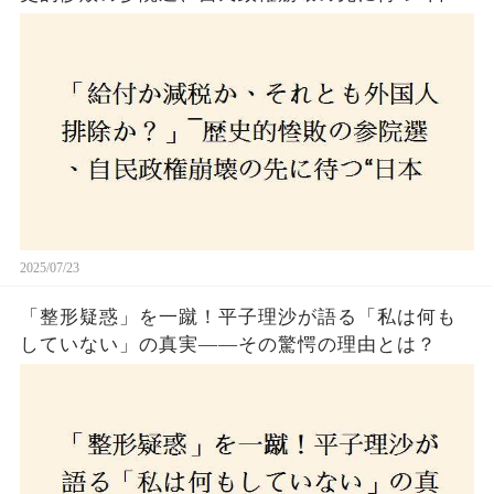
経済の自滅シナリオ”とは？なぜ国民は『痛み』を
選び続けるのか
2025/07/23
「整形疑惑」を一蹴！平子理沙が語る「私は何も
していない」の真実——その驚愕の理由とは？