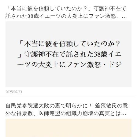
「本当に彼を信頼していたのか？」守護神不在で
託された38歳イエーツの大炎上にファン激怒、ド
ジャース救援陣の崩壊が止まらないワケとは
2025/07/23
自民党参院選大敗の裏で明らかに！ 釜萢敏氏の意
外な得票数、医師連盟の組織力崩壊の真実とは？
コロナ禍の注目人物も票を伸ばせず、組織再建の
危機に直面！あなたはこの結果をどう見る？