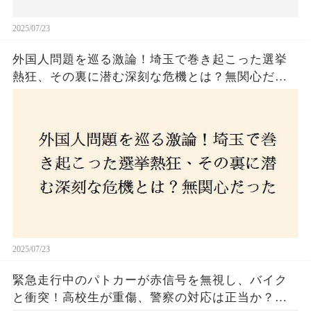
2025/07/23
外国人問題を巡る激論！埼玉で巻き起こった選挙
熱狂、その裏に潜む深刻な危機とは？無関心だっ
た市民が感じた「漠然とした不安」、そして「日
本人ファースト」を掲げた新興勢力の台頭。勝因
はネットとSNS、それとも底知れぬ恐怖？政治に無
関心な層が動いた背景にあるものとは？
2025/07/23
緊急走行中のパトカーが赤信号を無視し、バイク
と衝突！高校生が重傷、警察の対応は正当か？兵