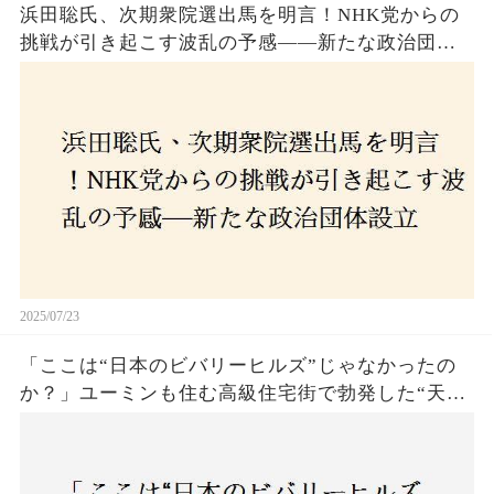
浜田聡氏、次期衆院選出馬を明言！NHK党からの
挑戦が引き起こす波乱の予感——新たな政治団体
設立に込めた思いとは？「共和党？自由党？」そ
の選択肢に隠された真意とは
2025/07/23
「ここは“日本のビバリーヒルズ”じゃなかったの
か？」ユーミンも住む高級住宅街で勃発した“天井
バトル”の真相──景観ルールを無視した建築に住
民激怒！