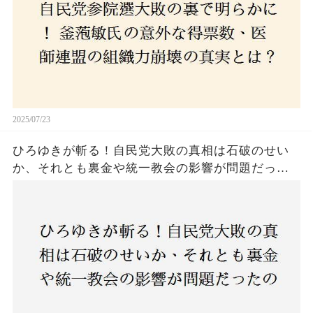
2025/07/23
ひろゆきが斬る！自民党大敗の真相は石破のせい
か、それとも裏金や統一教会の影響が問題だった
のか？ 責任論に揺れる自民党に新たな疑惑が浮
上！