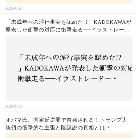
2025/07/23
「未成年への淫行事実を認めた!?」KADOKAWAが
発表した衝撃の対応に衝撃走る──イラストレータ
ー・がおう氏の作品絶版&配信停止の裏側とは
2025/07/23
オバマ氏、国家反逆罪で告発される！トランプ大
統領の衝撃的な主張と陰謀説の真相とは？