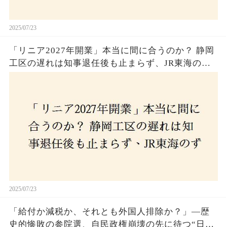
2025/07/23
「リニア2027年開業」本当に間に合うのか？ 静岡
工区の遅れは知事退任後も止まらず、JR東海のず
さんな計画とは？
2025/07/23
「給付か減税か、それとも外国人排除か？」―歴
史的惨敗の参院選、自民政権崩壊の先に待つ“日本