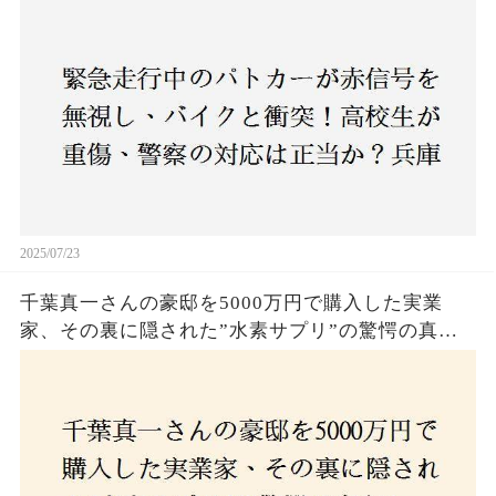
庫・明石市で起きた衝撃の事故
2025/07/23
千葉真一さんの豪邸を5000万円で購入した実業
家、その裏に隠された”水素サプリ”の驚愕の真実
とは？コロナ拒否と30錠の謎のサプリメント。彼
の死と実業家との深い因縁が明らかに！