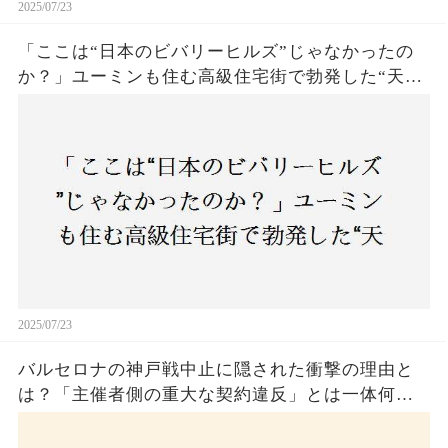
2025/07/23
「ここは“日本のビバリーヒルズ”じゃなかったの
か？」ユーミンも住む高級住宅街で勃発した“天井
バトル”の真相──景観ルールを無視した建築に住
民激怒！
2025/07/23
バルセロナの神戸戦中止に隠された衝撃の理由と
は？「主催者側の重大な契約違反」とは一体何
か！？ファンは一体誰を責めるべきなのか？