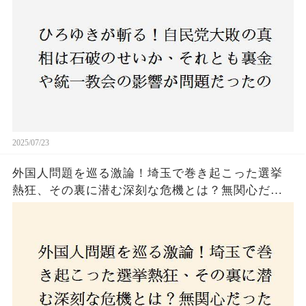
上！
2025/07/23
外国人問題を巡る激論！埼玉で巻き起こった選挙
熱狂、その裏に潜む深刻な危機とは？無関心だっ
た市民が感じた「漠然とした不安」、そして「日
本人ファースト」を掲げた新興勢力の台頭。勝因
はネットとSNS、それとも底知れぬ恐怖？政治に無
関心な層が動いた背景にあるものとは？