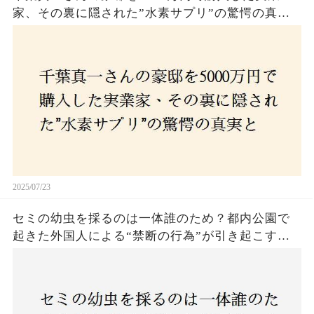
家、その裏に隠された”水素サプリ”の驚愕の真実
とは？コロナ拒否と30錠の謎のサプリメント。彼
の死と実業家との深い因縁が明らかに！
2025/07/23
セミの幼虫を採るのは一体誰のため？都内公園で
起きた外国人による“禁断の行為”が引き起こす論
争とは！子どもたちの楽しみが奪われる？それと
も新たな食文化の一環？