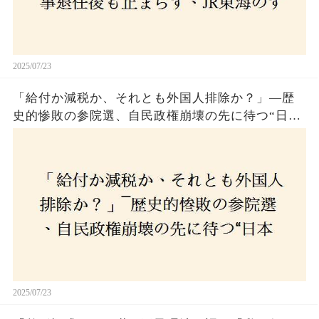
2025/07/23
「給付か減税か、それとも外国人排除か？」―歴
史的惨敗の参院選、自民政権崩壊の先に待つ“日本
経済の自滅シナリオ”とは？なぜ国民は『痛み』を
選び続けるのか
2025/07/23