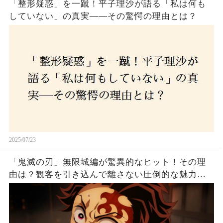
「整形疑惑」を一蹴！平子理沙が語る「私は何も
していない」の真実——その驚愕の理由とは？
2025/07/23
「鬼滅の刃」無限城編が驚異的なヒット！その理
由は？観客を引き込んで離さない圧倒的な魅力と
は！