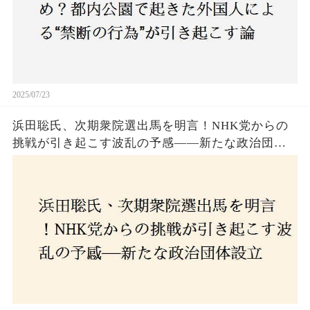
2025/07/23
浜田聡氏、次期衆院選出馬を明言！NHK党からの
挑戦が引き起こす波乱の予感——新たな政治団体
設立に込めた思いとは？「共和党？自由党？」そ
の選択肢に隠された真意とは