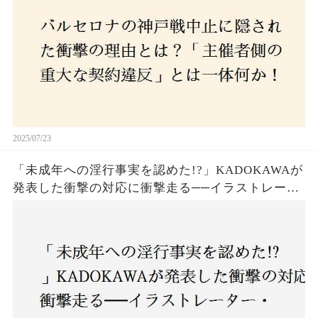
2025/07/23
「未成年への淫行事実を認めた!?」KADOKAWAが
発表した衝撃の対応に衝撃走る──イラストレータ
ー・がおう氏の作品絶版&配信停止の裏側とは