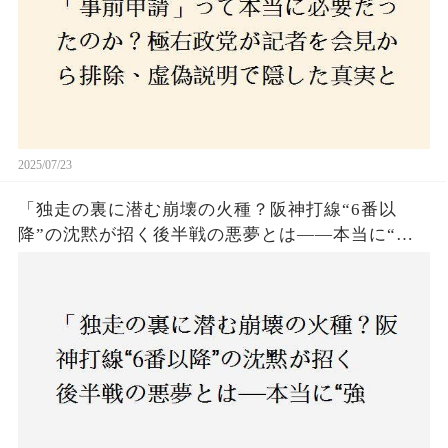
2025/07/23
「独走の裏に潜む崩壊の火種？阪神打線“6番以
降”の沈黙が招く後半戦の悪夢とは——本当に“強
いチーム”と呼べるのか？」