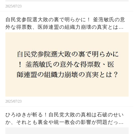
2025/07/23
自民党参院選大敗の裏で明らかに！ 釜萢敏氏の意
外な得票数、医師連盟の組織力崩壊の真実とは？
コロナ禍の注目人物も票を伸ばせず、組織再建の
危機に直面！あなたはこの結果をどう見る？
2025/07/23
ひろゆきが斬る！自民党大敗の真相は石破のせい
か、それとも裏金や統一教会の影響が問題だった
のか？ 責任論に揺れる自民党に新たな疑惑が浮