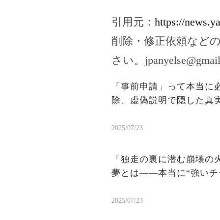
引用元：
https://news.
削除・修正依頼など
さい。
jpanyelse@gmai
「事前申請」って本当に
除、虚偽説明で隠した真
2025/07/23
「独走の裏に潜む崩壊の火
夢とは——本当に“強いチ
2025/07/23