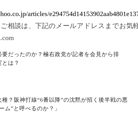
yahoo.co.jp/articles/e294754d14153902aab4801e13
のご相談は、下記のメールアドレスまでお気
l.com
必要だったのか？極右政党が記者を会見から排
実とは？
種？阪神打線“6番以降”の沈黙が招く後半戦の悪
ーム”と呼べるのか？」