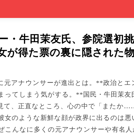
ー・牛田茉友氏、参院選初
女が得た票の裏に隠された
に元アナウンサーが進出とは。**政治とエ
まってしまう気がする。**国民・牛田茉友
見て、正直なところ、心の中で「またか…
彼女のような新鮮な顔が政界に出るのは悪
ぜこんなに多くの元アナウンサーや有名人