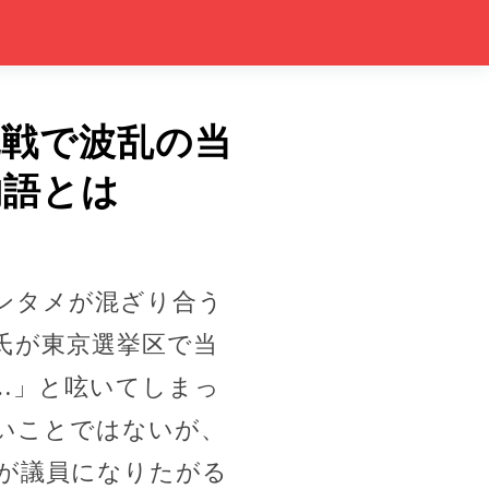
挑戦で波乱の当
物語とは
ンタメが混ざり合う
氏が東京選挙区で当
…」と呟いてしまっ
いことではないが、
が議員になりたがる