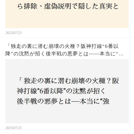
2025/07/23
「独走の裏に潜む崩壊の火種？阪神打線“6番以
降”の沈黙が招く後半戦の悪夢とは——本当に“強
いチーム”と呼べるのか？」
2025/07/23