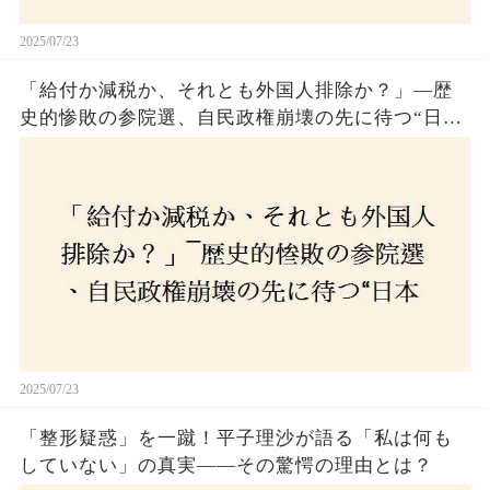
2025/07/23
「給付か減税か、それとも外国人排除か？」―歴
史的惨敗の参院選、自民政権崩壊の先に待つ“日本
経済の自滅シナリオ”とは？なぜ国民は『痛み』を
選び続けるのか
2025/07/23
「整形疑惑」を一蹴！平子理沙が語る「私は何も
していない」の真実——その驚愕の理由とは？