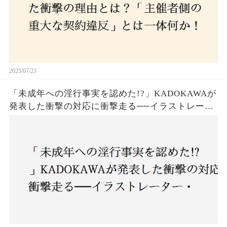
2025/07/23
「未成年への淫行事実を認めた!?」KADOKAWAが
発表した衝撃の対応に衝撃走る──イラストレータ
ー・がおう氏の作品絶版&配信停止の裏側とは