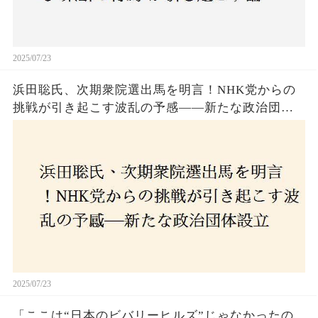
2025/07/23
浜田聡氏、次期衆院選出馬を明言！NHK党からの
挑戦が引き起こす波乱の予感——新たな政治団体
設立に込めた思いとは？「共和党？自由党？」そ
の選択肢に隠された真意とは
2025/07/23
「ここは“日本のビバリーヒルズ”じゃなかったの