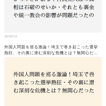
2025/07/23
外国人問題を巡る激論！埼玉で巻き起こった選挙
熱狂、その裏に潜む深刻な危機とは？無関心だっ
た市民が感じた「漠然とした不安」、そして「日
本人ファースト」を掲げた新興勢力の台頭。勝因
はネットとSNS、それとも底知れぬ恐怖？政治に無
関心な層が動いた背景にあるものとは？