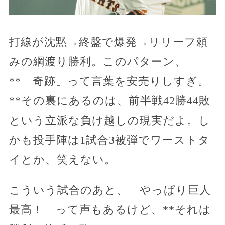
打線が沈黙→終盤で爆発→リリーフ頼
みの綱渡り勝利。このパターン、
**「奇跡」って言葉を安売りしすぎ。
**その裏にあるのは、前半戦42勝44敗
という立派な負け越しの現実だよ。し
かも投手陣は1試合3被弾でワーストタ
イとか、笑えない。
こういう試合のあと、「やっぱり巨人
最高！」って声もあるけど、**それは