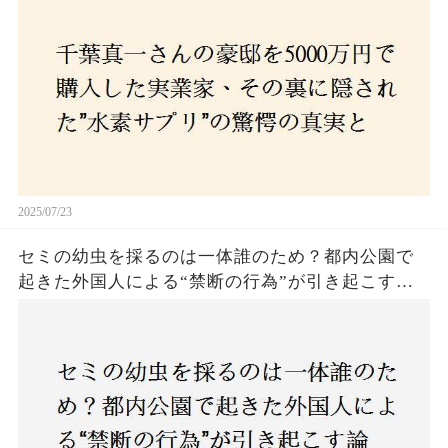
の死と実業家との深い因縁が明らかに！
2025/07/23
セミの幼虫を採るのは一体誰のため？都内公園で
起きた外国人による“禁断の行為”が引き起こす論
争とは！子どもたちの楽しみが奪われる？それと
も新たな食文化の一環？