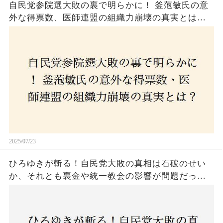
自民党参院選大敗の裏で明らかに！ 釜萢敏氏の意
外な得票数、医師連盟の組織力崩壊の真実とは？
コロナ禍の注目人物も票を伸ばせず、組織再建の
危機に直面！あなたはこの結果をどう見る？
2025/07/23
ひろゆきが斬る！自民党大敗の真相は石破のせい
か、それとも裏金や統一教会の影響が問題だった
のか？ 責任論に揺れる自民党に新たな疑惑が浮
上！