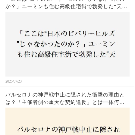
か？」ユーミンも住む高級住宅街で勃発した“天井
バトル”の真相──景観ルールを無視した建築に住
民激怒！
2025/07/23
バルセロナの神戸戦中止に隠された衝撃の理由と
は？「主催者側の重大な契約違反」とは一体何
か！？ファンは一体誰を責めるべきなのか？