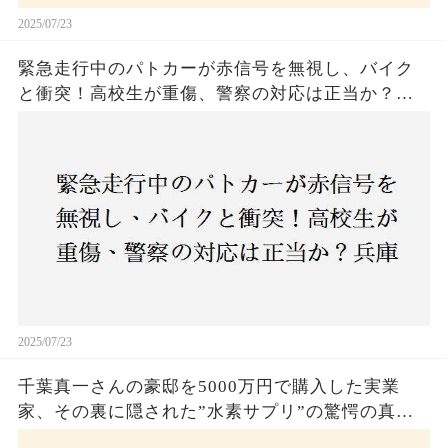
2025/07/23
緊急走行中のパトカーが赤信号を無視し、バイク
と衝突！高校生が重傷、警察の対応は正当か？兵
庫・明石市で起きた衝撃の事故
2025/07/23
千葉真一さんの豪邸を5000万円で購入した実業
家、その裏に隠された”水素サプリ”の驚愕の真実
とは？コロナ拒否と30錠の謎のサプリメント。彼