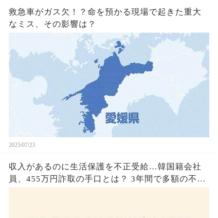
救急車がガス欠！？命を預かる現場で起きた重大
なミス、その影響は？
2025/07/23
収入があるのに生活保護を不正受給…韓国籍会社
員、455万円詐取の手口とは？ 3年間で多額の不正
受給、広島で逮捕の背景に隠された真実とは！