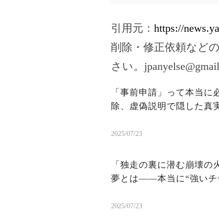
引用元：
https://news.
削除・修正依頼など
さい。
jpanyelse@gmai
「事前申請」って本当に
除、虚偽説明で隠した真
2025/07/23
「独走の裏に潜む崩壊の火
夢とは——本当に“強いチ
2025/07/23