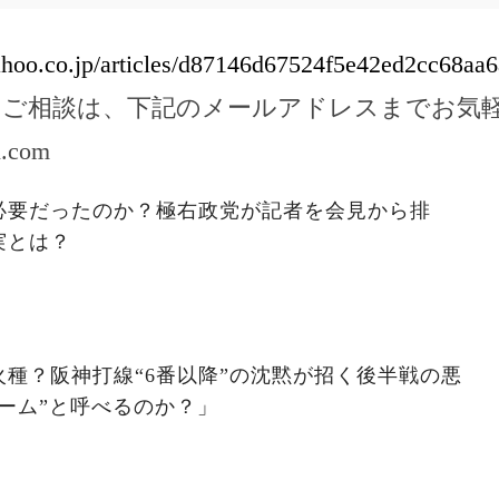
yahoo.co.jp/articles/d87146d67524f5e42ed2cc68aa
のご相談は、下記のメールアドレスまでお気
l.com
必要だったのか？極右政党が記者を会見から排
実とは？
種？阪神打線“6番以降”の沈黙が招く後半戦の悪
ーム”と呼べるのか？」