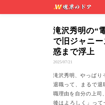
滝沢秀明の“
で旧ジャニー
惑まで浮上
2025/07/21
滝沢秀明、やっぱり
退職って、まるで退
職理由を自分の上司
後はよろしく」って