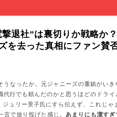
電撃退社”は裏切りか戦略か
ズを去った真相にファン賛
そうなったか。元ジャニーズの重鎮がいき
職代行でも頼んだのかと思うほどのドライ
、ジュリー景子氏にすら伝えず、これじゃ
一言で放り投げた感じ。
あまりにも潔すぎ