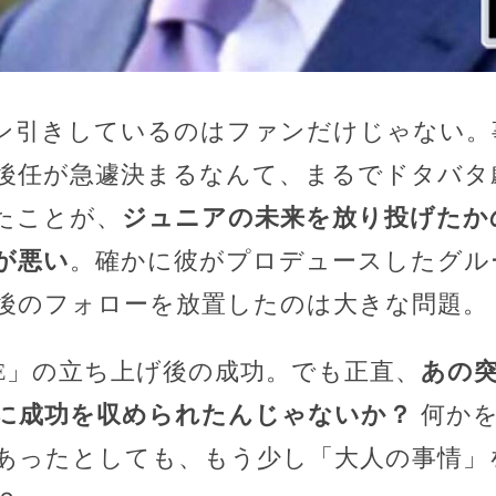
ン引きしているのはファンだけじゃない。
後任が急遽決まるなんて、まるでドタバタ
たことが、
ジュニアの未来を放り投げたか
が悪い
。確かに彼がプロデュースしたグル
後のフォローを放置したのは大きな問題。
BE」の立ち上げ後の成功。でも正直、
あの
に成功を収められたんじゃないか？
何かを
あったとしても、もう少し「大人の事情」