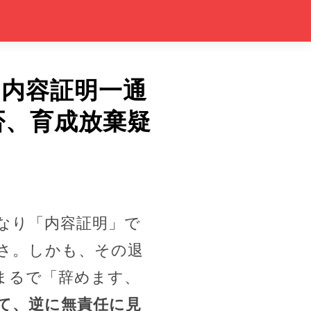
？内容証明一通
否、育成放棄疑
なり「内容証明」で
さ。しかも、その退
まるで「辞めます、
て、逆に無責任に見