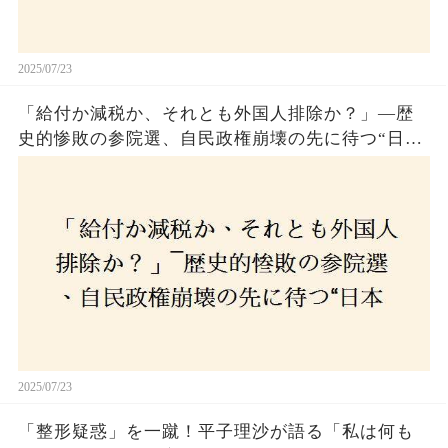
2025/07/23
「給付か減税か、それとも外国人排除か？」―歴
史的惨敗の参院選、自民政権崩壊の先に待つ“日本
経済の自滅シナリオ”とは？なぜ国民は『痛み』を
選び続けるのか
2025/07/23
「整形疑惑」を一蹴！平子理沙が語る「私は何も