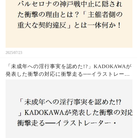
2025/07/23
「未成年への淫行事実を認めた!?」KADOKAWAが
発表した衝撃の対応に衝撃走る──イラストレータ
ー・がおう氏の作品絶版&配信停止の裏側とは