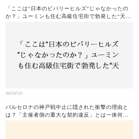
「ここは“日本のビバリーヒルズ”じゃなかったの
か？」ユーミンも住む高級住宅街で勃発した“天井
バトル”の真相──景観ルールを無視した建築に住
民激怒！
2025/07/23
バルセロナの神戸戦中止に隠された衝撃の理由と
は？「主催者側の重大な契約違反」とは一体何
か！？ファンは一体誰を責めるべきなのか？