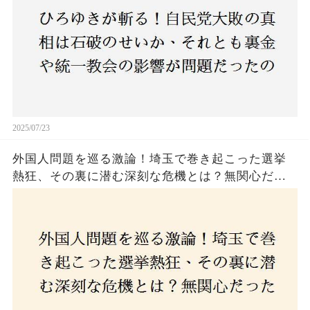
2025/07/23
外国人問題を巡る激論！埼玉で巻き起こった選挙
熱狂、その裏に潜む深刻な危機とは？無関心だっ
た市民が感じた「漠然とした不安」、そして「日
本人ファースト」を掲げた新興勢力の台頭。勝因
はネットとSNS、それとも底知れぬ恐怖？政治に無
関心な層が動いた背景にあるものとは？