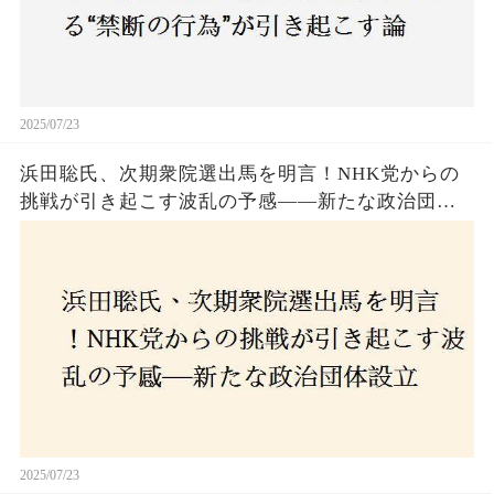
2025/07/23
浜田聡氏、次期衆院選出馬を明言！NHK党からの
挑戦が引き起こす波乱の予感——新たな政治団体
設立に込めた思いとは？「共和党？自由党？」そ
の選択肢に隠された真意とは
2025/07/23