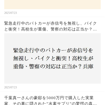
2025/07/23
緊急走行中のパトカーが赤信号を無視し、バイク
と衝突！高校生が重傷、警察の対応は正当か？兵
庫・明石市で起きた衝撃の事故
2025/07/23
千葉真一さんの豪邸を5000万円で購入した実業
家、その裏に隠された”水素サプリ”の驚愕の真実