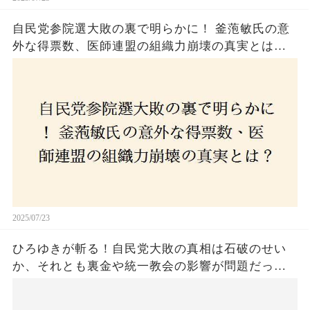
自民党参院選大敗の裏で明らかに！ 釜萢敏氏の意
外な得票数、医師連盟の組織力崩壊の真実とは？
コロナ禍の注目人物も票を伸ばせず、組織再建の
危機に直面！あなたはこの結果をどう見る？
2025/07/23
ひろゆきが斬る！自民党大敗の真相は石破のせい
か、それとも裏金や統一教会の影響が問題だった
のか？ 責任論に揺れる自民党に新たな疑惑が浮
上！