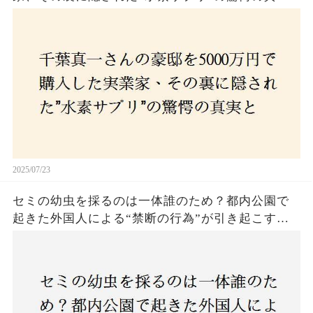
とは？コロナ拒否と30錠の謎のサプリメント。彼
の死と実業家との深い因縁が明らかに！
2025/07/23
セミの幼虫を採るのは一体誰のため？都内公園で
起きた外国人による“禁断の行為”が引き起こす論
争とは！子どもたちの楽しみが奪われる？それと
も新たな食文化の一環？