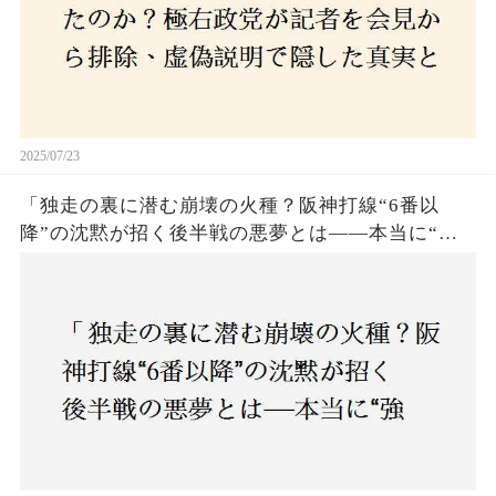
2025/07/23
「独走の裏に潜む崩壊の火種？阪神打線“6番以
降”の沈黙が招く後半戦の悪夢とは——本当に“強
いチーム”と呼べるのか？」