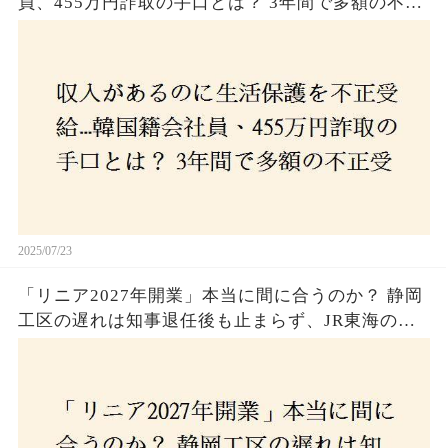
員、455万円詐取の手口とは？ 3年間で多額の不正
受給、広島で逮捕の背景に隠された真実とは！
2025/07/23
「リニア2027年開業」本当に間に合うのか？ 静岡
工区の遅れは知事退任後も止まらず、JR東海のず
さんな計画とは？