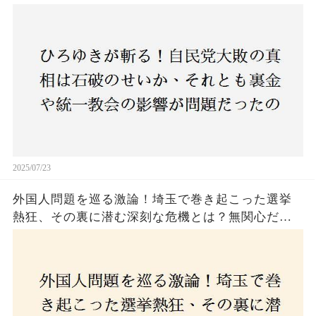
のか？ 責任論に揺れる自民党に新たな疑惑が浮
上！
2025/07/23
外国人問題を巡る激論！埼玉で巻き起こった選挙
熱狂、その裏に潜む深刻な危機とは？無関心だっ
た市民が感じた「漠然とした不安」、そして「日
本人ファースト」を掲げた新興勢力の台頭。勝因
はネットとSNS、それとも底知れぬ恐怖？政治に無
関心な層が動いた背景にあるものとは？