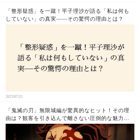
「整形疑惑」を一蹴！平子理沙が語る「私は何も
していない」の真実——その驚愕の理由とは？
2025/07/23
「鬼滅の刃」無限城編が驚異的なヒット！その理
由は？観客を引き込んで離さない圧倒的な魅力と
は！