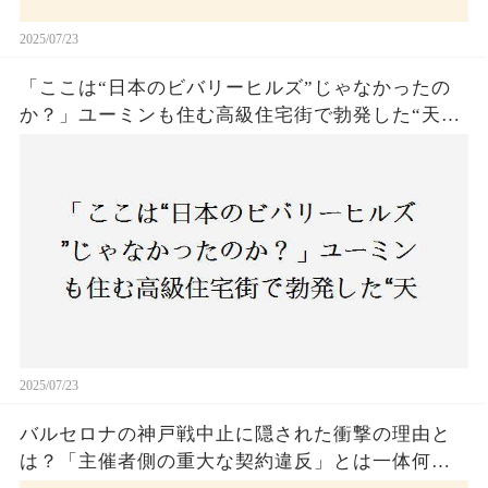
2025/07/23
「ここは“日本のビバリーヒルズ”じゃなかったの
か？」ユーミンも住む高級住宅街で勃発した“天井
バトル”の真相──景観ルールを無視した建築に住
民激怒！
2025/07/23
バルセロナの神戸戦中止に隠された衝撃の理由と
は？「主催者側の重大な契約違反」とは一体何