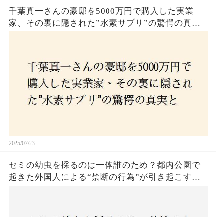
千葉真一さんの豪邸を5000万円で購入した実業
家、その裏に隠された”水素サプリ”の驚愕の真実
とは？コロナ拒否と30錠の謎のサプリメント。彼
の死と実業家との深い因縁が明らかに！
2025/07/23
セミの幼虫を採るのは一体誰のため？都内公園で
起きた外国人による“禁断の行為”が引き起こす論
争とは！子どもたちの楽しみが奪われる？それと
も新たな食文化の一環？