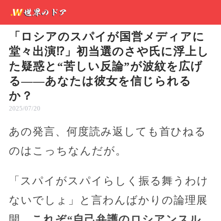
「ロシアのスパイが国営メディアに
堂々出演⁉」初当選のさや氏に浮上し
た疑惑と“苦しい反論”が波紋を広げ
る――あなたは彼女を信じられる
か？
2025/07/20
あの発言、何度読み返しても首ひねる
のはこっちなんだが。
「スパイがスパイらしく振る舞うわけ
ないでしょ」と言わんばかりの論理展
開、
これぞ“自己弁護のロシアンスル