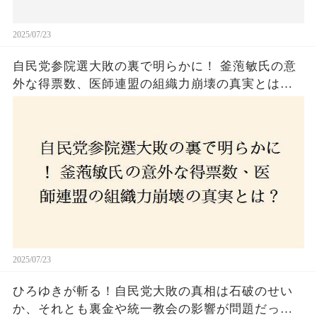
2025/07/23
自民党参院選大敗の裏で明らかに！ 釜萢敏氏の意
外な得票数、医師連盟の組織力崩壊の真実とは？
コロナ禍の注目人物も票を伸ばせず、組織再建の
危機に直面！あなたはこの結果をどう見る？
2025/07/23
ひろゆきが斬る！自民党大敗の真相は石破のせい
か、それとも裏金や統一教会の影響が問題だった