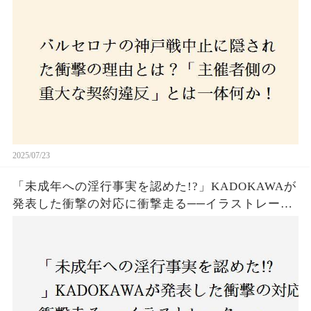
か！？ファンは一体誰を責めるべきなのか？
2025/07/23
「未成年への淫行事実を認めた!?」KADOKAWAが
発表した衝撃の対応に衝撃走る──イラストレータ
ー・がおう氏の作品絶版&配信停止の裏側とは