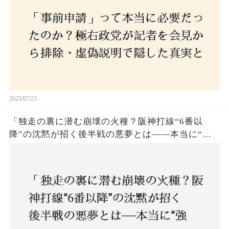
2025/07/23
「独走の裏に潜む崩壊の火種？阪神打線“6番以
降”の沈黙が招く後半戦の悪夢とは——本当に“強
いチーム”と呼べるのか？」