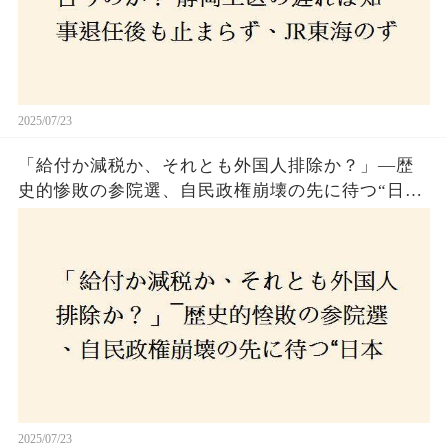
2025/07/23
「給付か減税か、それとも外国人排除か？」―歴
史的惨敗の参院選、自民政権崩壊の先に待つ“日本
経済の自滅シナリオ”とは？なぜ国民は『痛み』を
選び続けるのか
2025/07/23