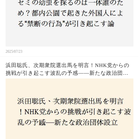
2025/07/23
浜田聡氏、次期衆院選出馬を明言！NHK党からの
挑戦が引き起こす波乱の予感——新たな政治団体
設立に込めた思いとは？「共和党？自由党？」そ
の選択肢に隠された真意とは