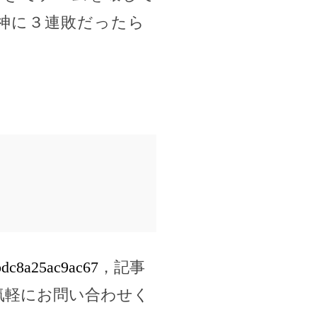
神に３連敗だったら
dbdc8a25ac9ac67
，記事
気軽にお問い合わせく