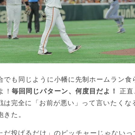
合でも同じように小幡に先制ホームラン食
よ！
毎回同じパターン、何度目だよ！
正直
戦は完全に「お前が悪い」って言いたくな
飽きた。
ただ投げるだけ」のピッチャーじゃないっ