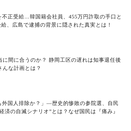
不正受給…韓国籍会社員、455万円詐取の手口と
受給、広島で逮捕の背景に隠された真実とは！
本当に間に合うのか？ 静岡工区の遅れは知事退任後
さんな計画とは？
も外国人排除か？」―歴史的惨敗の参院選、自民
経済の自滅シナリオ”とは？なぜ国民は『痛み』