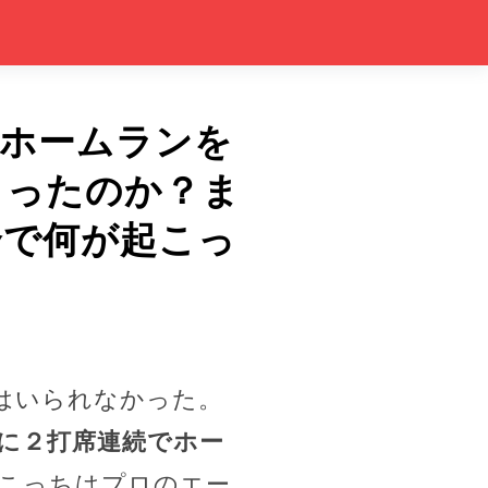
続ホームランを
まったのか？ま
合で何が起こっ
はいられなかった。
に２打席連続でホー
こっちはプロのエー