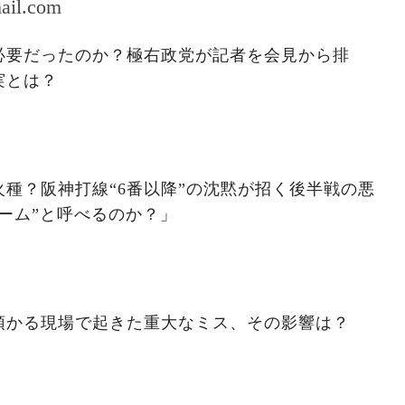
ail.com
必要だったのか？極右政党が記者を会見から排
実とは？
種？阪神打線“6番以降”の沈黙が招く後半戦の悪
ーム”と呼べるのか？」
預かる現場で起きた重大なミス、その影響は？