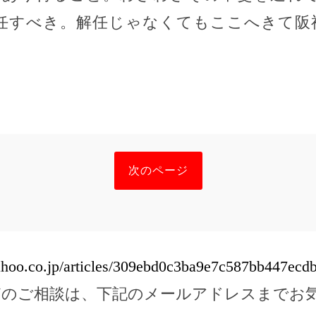
任すべき。解任じゃなくてもここへきて阪
次のページ
yahoo.co.jp/articles/309ebd0c3ba9e7c587bb447ec
どのご相談は、下記のメールアドレスまでお