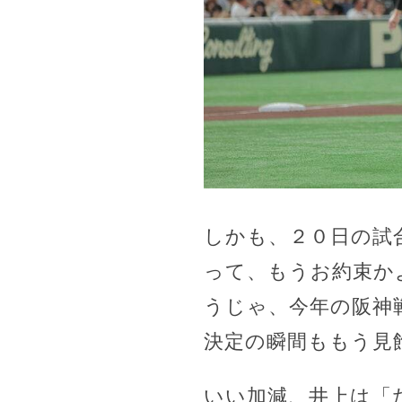
しかも、２０日の試
って、もうお約束か
うじゃ、今年の阪神
決定の瞬間ももう見
いい加減、井上は「