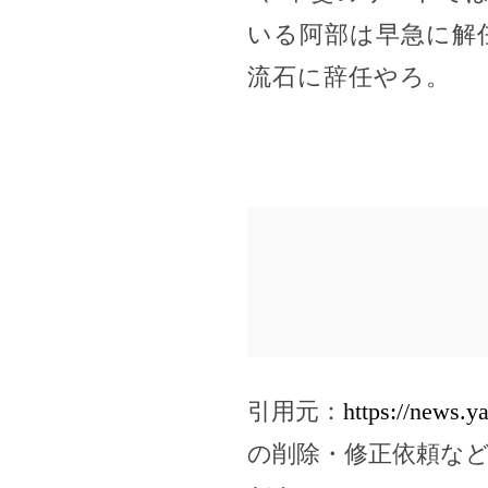
いる阿部は早急に解
流石に辞任やろ。
引用元：
https://news.
の削除・修正依頼な