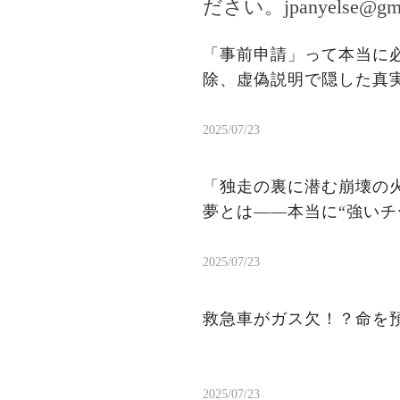
ださい。
jpanyelse@gm
「事前申請」って本当に
除、虚偽説明で隠した真
2025/07/23
「独走の裏に潜む崩壊の火
夢とは——本当に“強いチ
2025/07/23
救急車がガス欠！？命を
2025/07/23