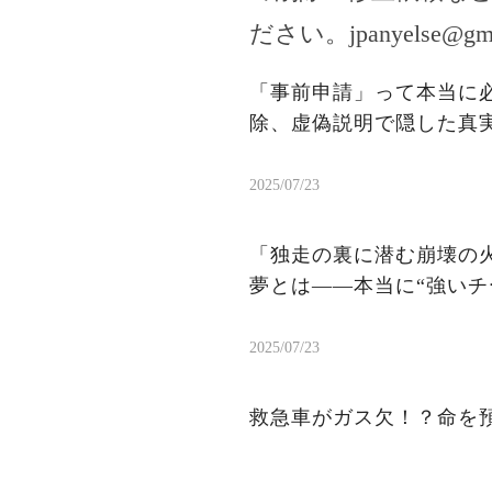
ださい。
jpanyelse@gm
「事前申請」って本当に
除、虚偽説明で隠した真
2025/07/23
「独走の裏に潜む崩壊の火
夢とは——本当に“強いチ
2025/07/23
救急車がガス欠！？命を