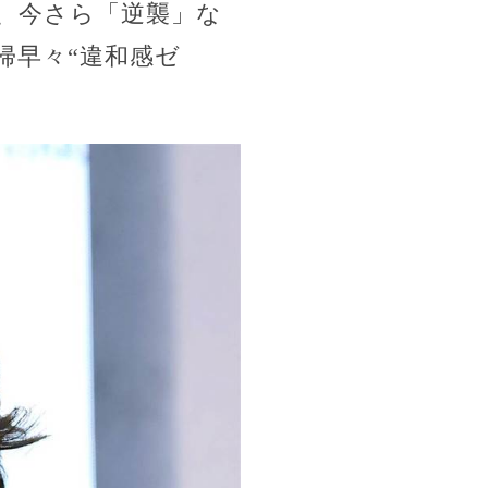
、今さら「逆襲」な
帰早々“違和感ゼ