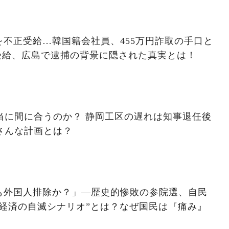
不正受給…韓国籍会社員、455万円詐取の手口と
受給、広島で逮捕の背景に隠された真実とは！
本当に間に合うのか？ 静岡工区の遅れは知事退任後
さんな計画とは？
も外国人排除か？」―歴史的惨敗の参院選、自民
経済の自滅シナリオ”とは？なぜ国民は『痛み』