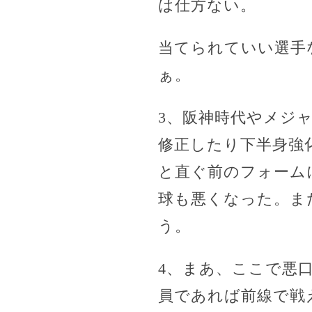
は仕方ない。
当てられていい選手
ぁ。
3、阪神時代やメジ
修正したり下半身強
と直ぐ前のフォーム
球も悪くなった。ま
う。
4、まあ、ここで悪口
員であれば前線で戦