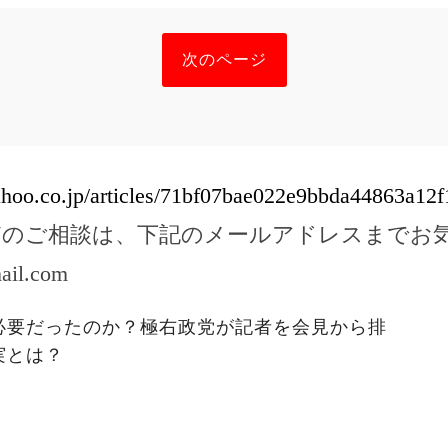
次のページ
yahoo.co.jp/articles/71bf07bae022e9bbda44863a1
どのご相談は、下記のメールアドレスまでお
ail.com
必要だったのか？極右政党が記者を会見から排
実とは？