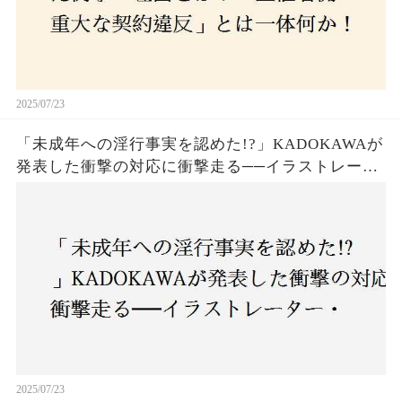
2025/07/23
「未成年への淫行事実を認めた!?」KADOKAWAが
発表した衝撃の対応に衝撃走る──イラストレータ
ー・がおう氏の作品絶版&配信停止の裏側とは
2025/07/23