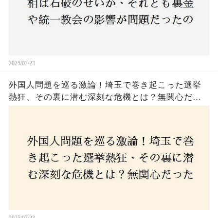
2025/07/23
外国人問題を巡る激論！埼玉で巻き起こった選挙
熱狂、その裏に潜む深刻な危機とは？無関心だっ
た市民が感じた「漠然とした不安」、そして「日
本人ファースト」を掲げた新興勢力の台頭。勝因
はネットとSNS、それとも底知れぬ恐怖？政治に無
関心な層が動いた背景にあるものとは？