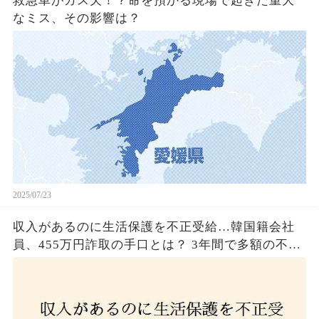
救急車がガス欠！？命を預かる現場で起きた重大
なミス、その影響は？
2025/07/23
収入があるのに生活保護を不正受給…韓国籍会社
員、455万円詐取の手口とは？ 3年間で多額の不正
受給、広島で逮捕の背景に隠された真実とは！