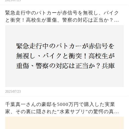
2025/07/23
緊急走行中のパトカーが赤信号を無視し、バイク
と衝突！高校生が重傷、警察の対応は正当か？兵
庫・明石市で起きた衝撃の事故
2025/07/23
千葉真一さんの豪邸を5000万円で購入した実業
家、その裏に隠された”水素サプリ”の驚愕の真実
とは？コロナ拒否と30錠の謎のサプリメント。彼
の死と実業家との深い因縁が明らかに！