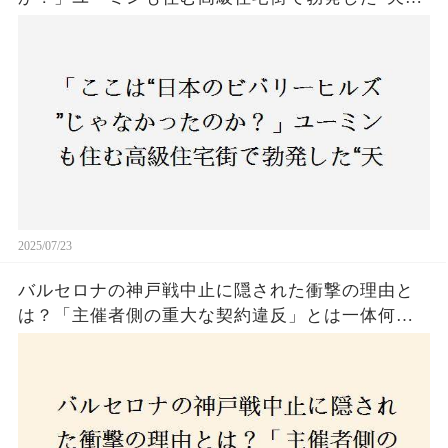
バトル”の真相──景観ルールを無視した建築に住
民激怒！
2025/07/23
バルセロナの神戸戦中止に隠された衝撃の理由と
は？「主催者側の重大な契約違反」とは一体何
か！？ファンは一体誰を責めるべきなのか？