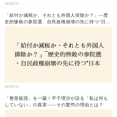
2025/07/23
「給付か減税か、それとも外国人排除か？」―歴
史的惨敗の参院選、自民政権崩壊の先に待つ“日本
経済の自滅シナリオ”とは？なぜ国民は『痛み』を
選び続けるのか
2025/07/23
「整形疑惑」を一蹴！平子理沙が語る「私は何も
していない」の真実——その驚愕の理由とは？