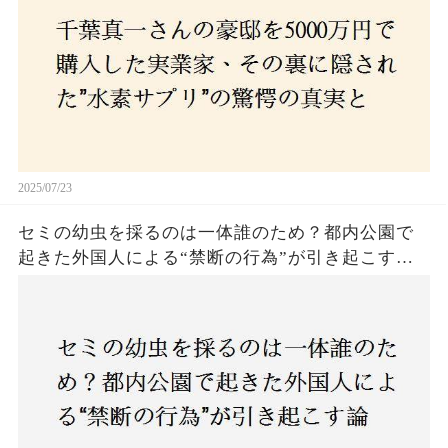
2025/07/23
セミの幼虫を採るのは一体誰のため？都内公園で
起きた外国人による“禁断の行為”が引き起こす論
争とは！子どもたちの楽しみが奪われる？それと
も新たな食文化の一環？