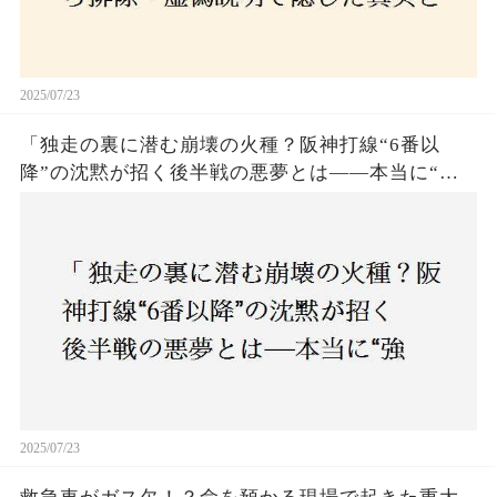
2025/07/23
「独走の裏に潜む崩壊の火種？阪神打線“6番以
降”の沈黙が招く後半戦の悪夢とは——本当に“強
いチーム”と呼べるのか？」
2025/07/23