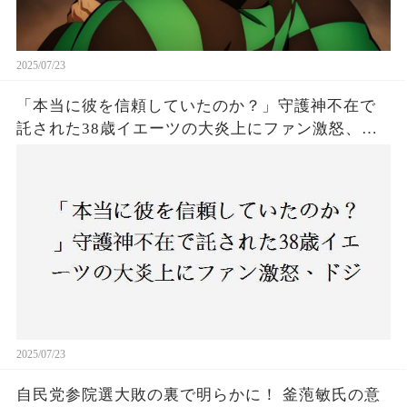
2025/07/23
「本当に彼を信頼していたのか？」守護神不在で
託された38歳イエーツの大炎上にファン激怒、ド
ジャース救援陣の崩壊が止まらないワケとは
2025/07/23
自民党参院選大敗の裏で明らかに！ 釜萢敏氏の意