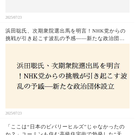
2025/07/23
浜田聡氏、次期衆院選出馬を明言！NHK党からの
挑戦が引き起こす波乱の予感——新たな政治団体
設立に込めた思いとは？「共和党？自由党？」そ
の選択肢に隠された真意とは
2025/07/23
「ここは“日本のビバリーヒルズ”じゃなかったの
か？」ユーミンも住む高級住宅街で勃発した“天井