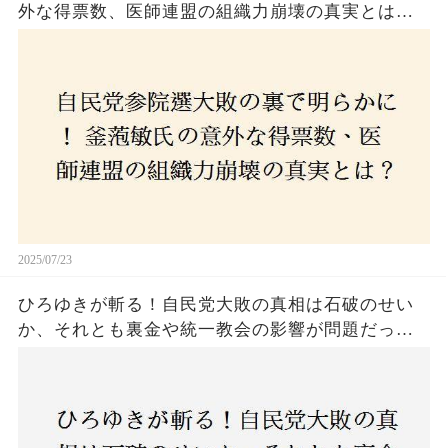
外な得票数、医師連盟の組織力崩壊の真実とは？
コロナ禍の注目人物も票を伸ばせず、組織再建の
危機に直面！あなたはこの結果をどう見る？
2025/07/23
ひろゆきが斬る！自民党大敗の真相は石破のせい
か、それとも裏金や統一教会の影響が問題だった
のか？ 責任論に揺れる自民党に新たな疑惑が浮
上！