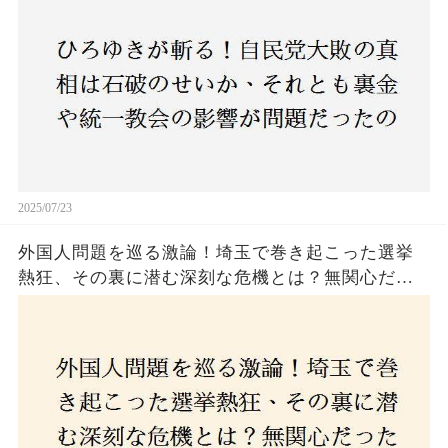
上！
2025/07/23
外国人問題を巡る激論！埼玉で巻き起こった選挙
熱狂、その裏に潜む深刻な危機とは？無関心だっ
た市民が感じた「漠然とした不安」、そして「日
本人ファースト」を掲げた新興勢力の台頭。勝因
はネットとSNS、それとも底知れぬ恐怖？政治に無
関心な層が動いた背景にあるものとは？