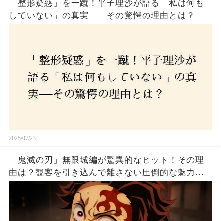
「整形疑惑」を一蹴！平子理沙が語る「私は何も
していない」の真実——その驚愕の理由とは？
2025/07/23
「鬼滅の刃」無限城編が驚異的なヒット！その理
由は？観客を引き込んで離さない圧倒的な魅力と
は！