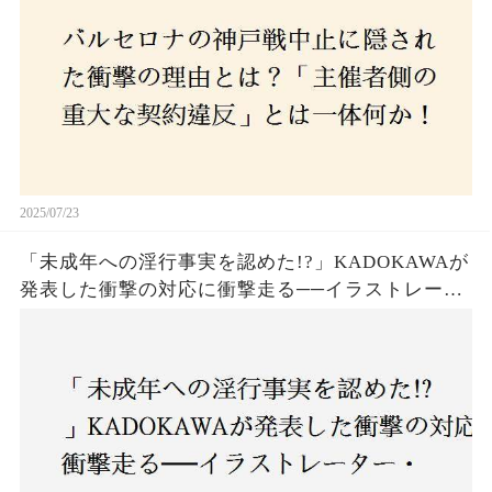
2025/07/23
「未成年への淫行事実を認めた!?」KADOKAWAが
発表した衝撃の対応に衝撃走る──イラストレータ
ー・がおう氏の作品絶版&配信停止の裏側とは