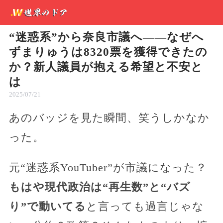
“迷惑系”から奈良市議へ――なぜへ
ずまりゅうは8320票を獲得できたの
か？新人議員が抱える希望と不安と
は
2025/07/21
あのバッジを見た瞬間、笑うしかなか
った。
元“迷惑系YouTuber”が市議になった？
もはや現代政治は“再生数”と“バズ
り”で動いてる
と言っても過言じゃな