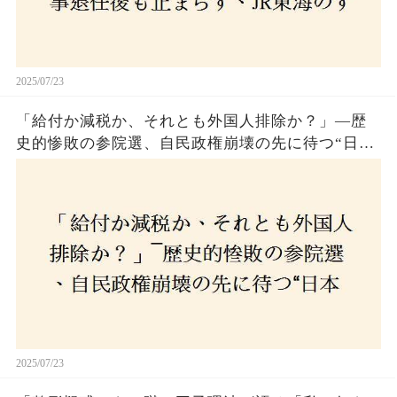
2025/07/23
「給付か減税か、それとも外国人排除か？」―歴
史的惨敗の参院選、自民政権崩壊の先に待つ“日本
経済の自滅シナリオ”とは？なぜ国民は『痛み』を
選び続けるのか
2025/07/23