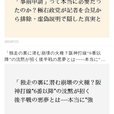
2025/07/23
「独走の裏に潜む崩壊の火種？阪神打線“6番以
降”の沈黙が招く後半戦の悪夢とは——本当に“強
いチーム”と呼べるのか？」