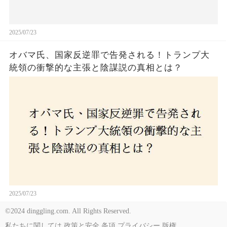
2025/07/23
オバマ氏、国家反逆罪で告発される！トランプ大
統領の衝撃的な主張と陰謀説の真相とは？
2025/07/23
©2024 dinggling.com. All Rights Reserved.
私たちに関しては
政策と安全
条項
プライバシー
版権