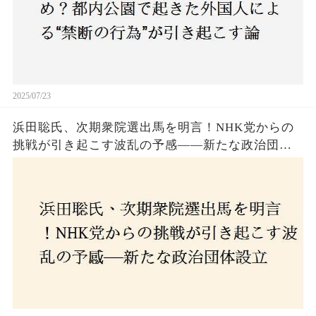
2025/07/23
浜田聡氏、次期衆院選出馬を明言！NHK党からの
挑戦が引き起こす波乱の予感——新たな政治団体
設立に込めた思いとは？「共和党？自由党？」そ
の選択肢に隠された真意とは