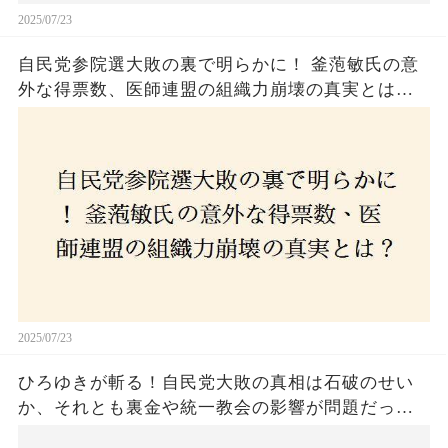
2025/07/23
自民党参院選大敗の裏で明らかに！ 釜萢敏氏の意
外な得票数、医師連盟の組織力崩壊の真実とは？
コロナ禍の注目人物も票を伸ばせず、組織再建の
危機に直面！あなたはこの結果をどう見る？
2025/07/23
ひろゆきが斬る！自民党大敗の真相は石破のせい
か、それとも裏金や統一教会の影響が問題だった
のか？ 責任論に揺れる自民党に新たな疑惑が浮