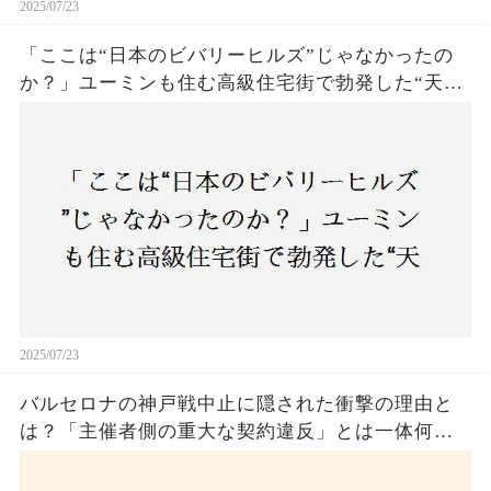
2025/07/23
「ここは“日本のビバリーヒルズ”じゃなかったの
か？」ユーミンも住む高級住宅街で勃発した“天井
バトル”の真相──景観ルールを無視した建築に住
民激怒！
2025/07/23
バルセロナの神戸戦中止に隠された衝撃の理由と
は？「主催者側の重大な契約違反」とは一体何
か！？ファンは一体誰を責めるべきなのか？