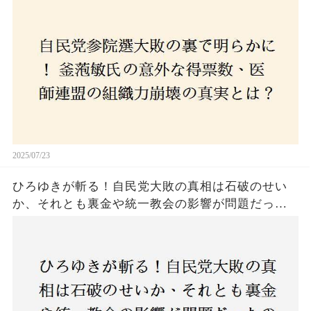
コロナ禍の注目人物も票を伸ばせず、組織再建の
危機に直面！あなたはこの結果をどう見る？
2025/07/23
ひろゆきが斬る！自民党大敗の真相は石破のせい
か、それとも裏金や統一教会の影響が問題だった
のか？ 責任論に揺れる自民党に新たな疑惑が浮
上！