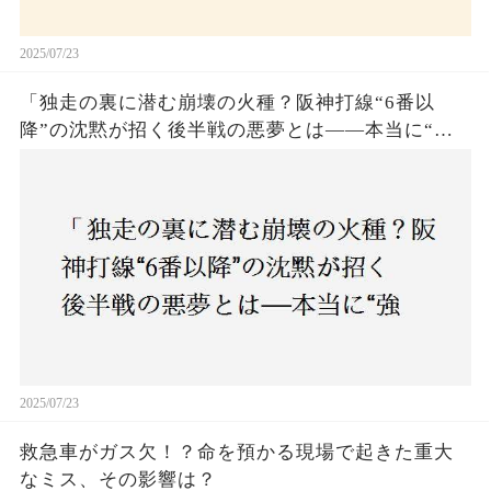
2025/07/23
「独走の裏に潜む崩壊の火種？阪神打線“6番以
降”の沈黙が招く後半戦の悪夢とは——本当に“強
いチーム”と呼べるのか？」
2025/07/23
救急車がガス欠！？命を預かる現場で起きた重大
なミス、その影響は？