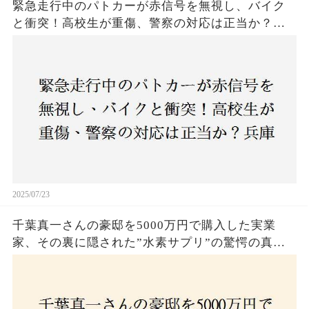
緊急走行中のパトカーが赤信号を無視し、バイク
と衝突！高校生が重傷、警察の対応は正当か？兵
庫・明石市で起きた衝撃の事故
2025/07/23
千葉真一さんの豪邸を5000万円で購入した実業
家、その裏に隠された”水素サプリ”の驚愕の真実
とは？コロナ拒否と30錠の謎のサプリメント。彼
の死と実業家との深い因縁が明らかに！