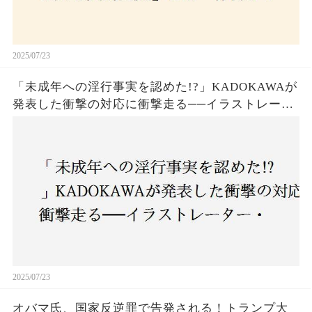
2025/07/23
「未成年への淫行事実を認めた!?」KADOKAWAが
発表した衝撃の対応に衝撃走る──イラストレータ
ー・がおう氏の作品絶版&配信停止の裏側とは
2025/07/23
オバマ氏、国家反逆罪で告発される！トランプ大