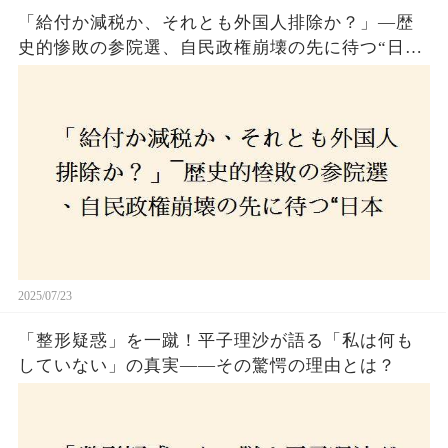
「給付か減税か、それとも外国人排除か？」―歴
史的惨敗の参院選、自民政権崩壊の先に待つ“日本
経済の自滅シナリオ”とは？なぜ国民は『痛み』を
選び続けるのか
2025/07/23
「整形疑惑」を一蹴！平子理沙が語る「私は何も
していない」の真実——その驚愕の理由とは？