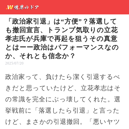
「政治家引退」は“方便”？落選して
も撤回宣言、トランプ気取りの立花
孝志氏が兵庫で再起を狙うその真意
とはーー政治はパフォーマンスなの
か、それとも信念か？
2025/07/20
政治家って、負けたら潔く引退するべ
きだと思っていたけど、立花孝志はそ
の常識を完全にぶっ壊してくれた。選
挙戦前に「落選したら引退」と言った
けど、まさかの引退撤回。「悪いヤツ