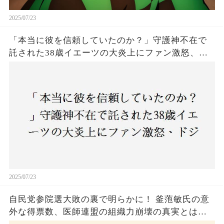
2025/07/23
「本当に彼を信頼していたのか？」守護神不在で
託された38歳イエーツの大炎上にファン激怒、ド
ジャース救援陣の崩壊が止まらないワケとは
2025/07/23
自民党参院選大敗の裏で明らかに！ 釜萢敏氏の意
外な得票数、医師連盟の組織力崩壊の真実とは？