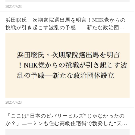
2025/07/23
浜田聡氏、次期衆院選出馬を明言！NHK党からの
挑戦が引き起こす波乱の予感——新たな政治団体
設立に込めた思いとは？「共和党？自由党？」そ
の選択肢に隠された真意とは
2025/07/23
「ここは“日本のビバリーヒルズ”じゃなかったの
か？」ユーミンも住む高級住宅街で勃発した“天井
バトル”の真相──景観ルールを無視した建築に住