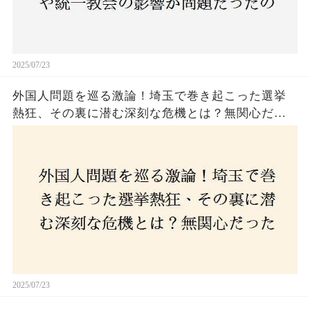
2025/07/23
外国人問題を巡る激論！埼玉で巻き起こった選挙
熱狂、その裏に潜む深刻な危機とは？無関心だっ
た市民が感じた「漠然とした不安」、そして「日
本人ファースト」を掲げた新興勢力の台頭。勝因
はネットとSNS、それとも底知れぬ恐怖？政治に無
関心な層が動いた背景にあるものとは？
2025/07/23