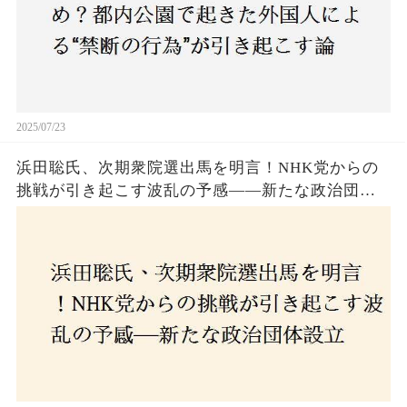
2025/07/23
浜田聡氏、次期衆院選出馬を明言！NHK党からの
挑戦が引き起こす波乱の予感——新たな政治団体
設立に込めた思いとは？「共和党？自由党？」そ
の選択肢に隠された真意とは