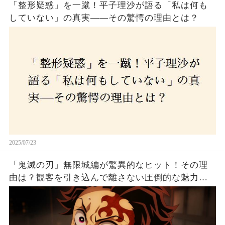
「整形疑惑」を一蹴！平子理沙が語る「私は何も
していない」の真実——その驚愕の理由とは？
2025/07/23
「鬼滅の刃」無限城編が驚異的なヒット！その理
由は？観客を引き込んで離さない圧倒的な魅力と
は！