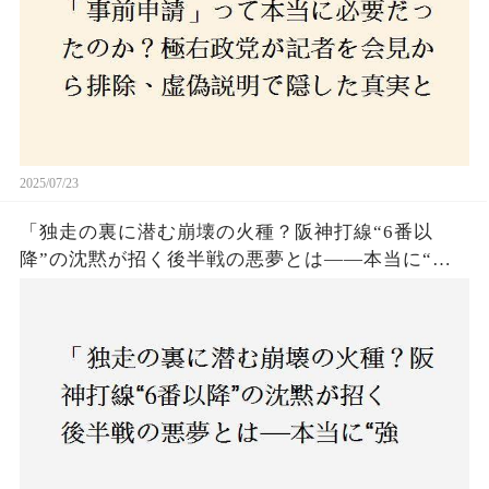
2025/07/23
「独走の裏に潜む崩壊の火種？阪神打線“6番以
降”の沈黙が招く後半戦の悪夢とは——本当に“強
いチーム”と呼べるのか？」