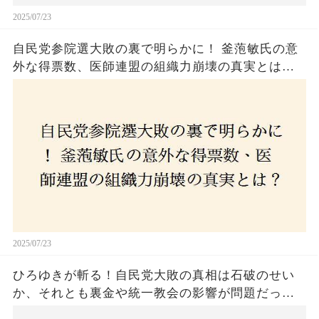
2025/07/23
自民党参院選大敗の裏で明らかに！ 釜萢敏氏の意
外な得票数、医師連盟の組織力崩壊の真実とは？
コロナ禍の注目人物も票を伸ばせず、組織再建の
危機に直面！あなたはこの結果をどう見る？
2025/07/23
ひろゆきが斬る！自民党大敗の真相は石破のせい
か、それとも裏金や統一教会の影響が問題だった
のか？ 責任論に揺れる自民党に新たな疑惑が浮