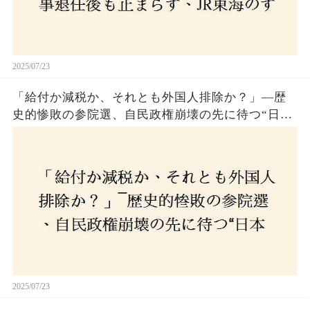
2025/07/23
「給付か減税か、それとも外国人排除か？」―歴
史的惨敗の参院選、自民政権崩壊の先に待つ“日本
経済の自滅シナリオ”とは？なぜ国民は『痛み』を
選び続けるのか
2025/07/23