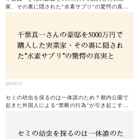
家、その裏に隠された”水素サプリ”の驚愕の真実
とは？コロナ拒否と30錠の謎のサプリメント。彼
の死と実業家との深い因縁が明らかに！
2025/07/23
セミの幼虫を採るのは一体誰のため？都内公園で
起きた外国人による“禁断の行為”が引き起こす論
争とは！子どもたちの楽しみが奪われる？それと
も新たな食文化の一環？