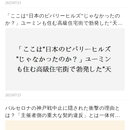
2025/07/23
「ここは“日本のビバリーヒルズ”じゃなかったの
か？」ユーミンも住む高級住宅街で勃発した“天井
バトル”の真相──景観ルールを無視した建築に住
民激怒！
2025/07/23
バルセロナの神戸戦中止に隠された衝撃の理由と
は？「主催者側の重大な契約違反」とは一体何
か！？ファンは一体誰を責めるべきなのか？