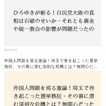
上！
2025/07/23
外国人問題を巡る激論！埼玉で巻き起こった選挙
熱狂、その裏に潜む深刻な危機とは？無関心だっ
た市民が感じた「漠然とした不安」、そして「日
本人ファースト」を掲げた新興勢力の台頭。勝因
はネットとSNS、それとも底知れぬ恐怖？政治に無
関心な層が動いた背景にあるものとは？