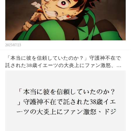
2025/07/23
「本当に彼を信頼していたのか？」守護神不在で
託された38歳イエーツの大炎上にファン激怒、ド
ジャース救援陣の崩壊が止まらないワケとは