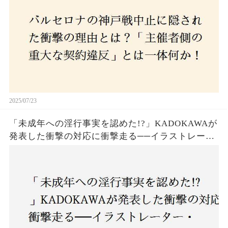
2025/07/23
「未成年への淫行事実を認めた!?」KADOKAWAが
発表した衝撃の対応に衝撃走る──イラストレータ
ー・がおう氏の作品絶版&配信停止の裏側とは