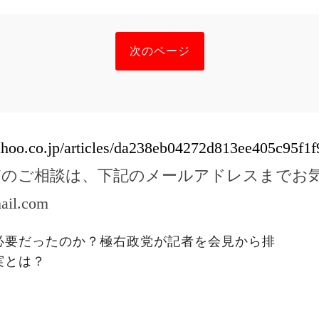
次のページ
yahoo.co.jp/articles/da238eb04272d813ee405c95f1
どのご相談は、下記のメールアドレスまでお
ail.com
必要だったのか？極右政党が記者を会見から排
実とは？