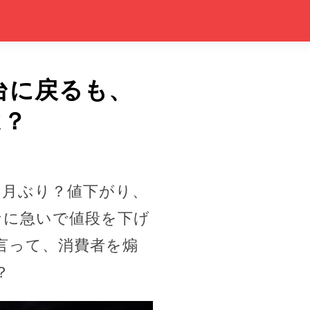
円台に戻るも、
は？
カ月ぶり？値下がり、
なに急いで値段を下げ
言って、消費者を煽
？