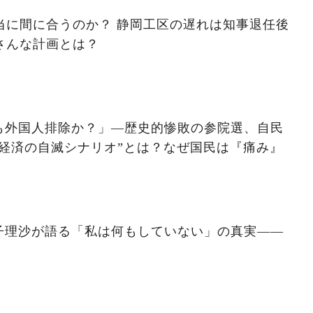
本当に間に合うのか？ 静岡工区の遅れは知事退任後
さんな計画とは？
も外国人排除か？」―歴史的惨敗の参院選、自民
経済の自滅シナリオ”とは？なぜ国民は『痛み』
子理沙が語る「私は何もしていない」の真実——