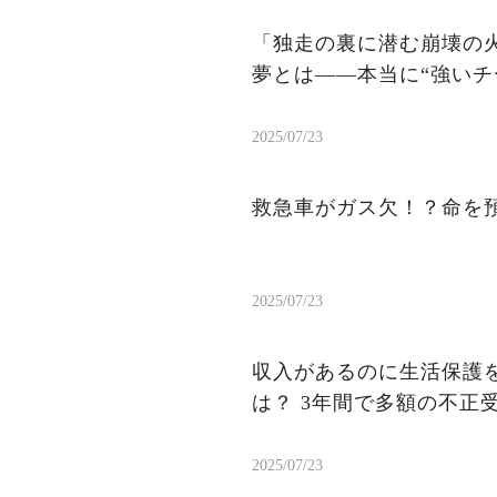
「独走の裏に潜む崩壊の火
夢とは——本当に“強いチ
2025/07/23
救急車がガス欠！？命を
2025/07/23
収入があるのに生活保護を
は？ 3年間で多額の不正
2025/07/23