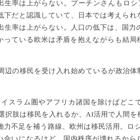
出生率は上がらない。プーチンさんもロシ
低下だと認識していて、日本では考えられ
出生率は上がらない。人口の低下は、国力
かっている欧米は矛盾を抱えながらも結局
周辺の移民を受け入れ始めているが政治体
。
、イスラム圏やアフリカ諸国を除けばどこ
選択肢は移民を入れるか、AI活用で人間を
働力不足を補う路線、欧州は移民活用。ロ
い合いになるけど、国内秩序が壊れるから