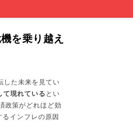
危機を乗り越え
転した未来を見てい
して現れている
とい
済政策がどれほど効
するインフレの原因