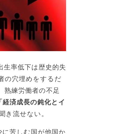
出生率低下は歴史的失
者の穴埋めをするだ
。熟練労働者の不足
「経済成長の鈍化とイ
聞き流せない。
少に苦しむ国が他国か