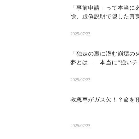
「事前申請」って本当に
除、虚偽説明で隠した真
2025/07/23
「独走の裏に潜む崩壊の火
夢とは——本当に“強いチ
2025/07/23
救急車がガス欠！？命を
2025/07/23