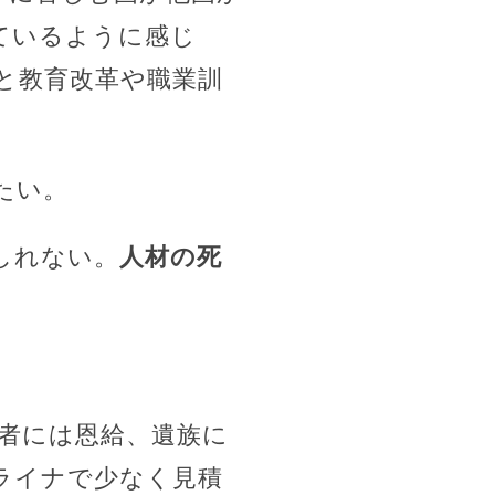
ているように感じ
と教育改革や職業訓
たい。
しれない。
人材の死
者には恩給、遺族に
ライナで少なく見積