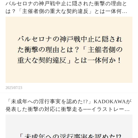
バルセロナの神戸戦中止に隠された衝撃の理由と
は？「主催者側の重大な契約違反」とは一体何
か！？ファンは一体誰を責めるべきなのか？
2025/07/23
「未成年への淫行事実を認めた!?」KADOKAWAが
発表した衝撃の対応に衝撃走る──イラストレータ
ー・がおう氏の作品絶版&配信停止の裏側とは