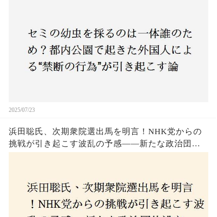
争とは！子どもたちの楽しみが奪われる？それと
も新たな食文化の一環？
2025/07/23
浜田聡氏、次期衆院選出馬を明言！NHK党からの
挑戦が引き起こす波乱の予感——新たな政治団体
設立に込めた思いとは？「共和党？自由党？」そ
の選択肢に隠された真意とは