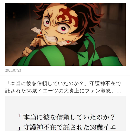
は！
2025/07/23
「本当に彼を信頼していたのか？」守護神不在で
託された38歳イエーツの大炎上にファン激怒、ド
ジャース救援陣の崩壊が止まらないワケとは