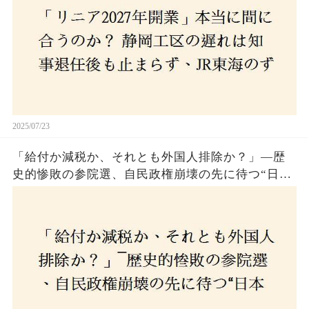
2025/07/23
「給付か減税か、それとも外国人排除か？」―歴
史的惨敗の参院選、自民政権崩壊の先に待つ“日本
経済の自滅シナリオ”とは？なぜ国民は『痛み』を
選び続けるのか