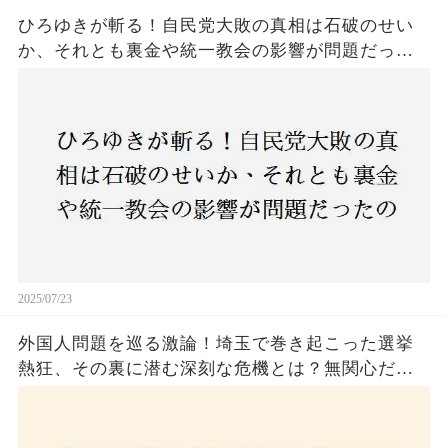
ひろゆきが斬る！自民党大敗の真相は石破のせい
か、それとも裏金や統一教会の影響が問題だった
のか？ 責任論に揺れる自民党に新たな疑惑が浮
上！
2025/07/23
外国人問題を巡る激論！埼玉で巻き起こった選挙
熱狂、その裏に潜む深刻な危機とは？無関心だっ
た市民が感じた「漠然とした不安」、そして「日
本人ファースト」を掲げた新興勢力の台頭。勝因
はネットとSNS、それとも底知れぬ恐怖？政治に無