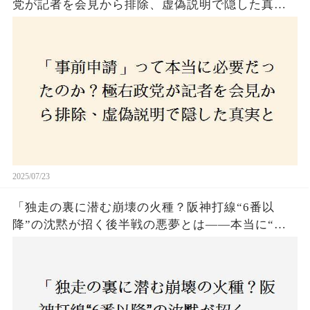
党が記者を会見から排除、虚偽説明で隠した真実
とは？
2025/07/23
「独走の裏に潜む崩壊の火種？阪神打線“6番以
降”の沈黙が招く後半戦の悪夢とは——本当に“強
いチーム”と呼べるのか？」