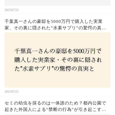
2025/07/23
千葉真一さんの豪邸を5000万円で購入した実業
家、その裏に隠された”水素サプリ”の驚愕の真実
とは？コロナ拒否と30錠の謎のサプリメント。彼
の死と実業家との深い因縁が明らかに！
2025/07/23
セミの幼虫を採るのは一体誰のため？都内公園で
起きた外国人による“禁断の行為”が引き起こす論