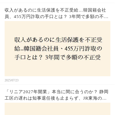
収入があるのに生活保護を不正受給…韓国籍会社
員、455万円詐取の手口とは？ 3年間で多額の不正
受給、広島で逮捕の背景に隠された真実とは！
2025/07/23
「リニア2027年開業」本当に間に合うのか？ 静岡
工区の遅れは知事退任後も止まらず、JR東海のず
さんな計画とは？