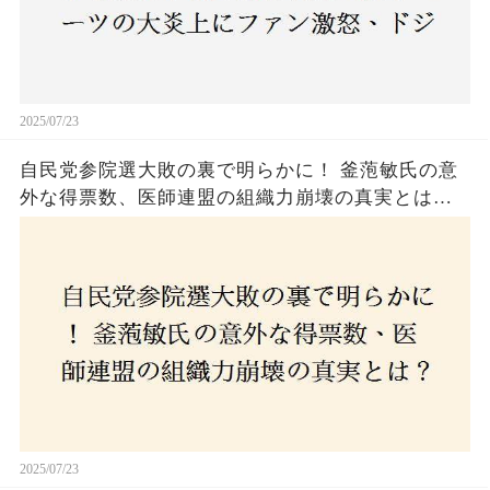
2025/07/23
自民党参院選大敗の裏で明らかに！ 釜萢敏氏の意
外な得票数、医師連盟の組織力崩壊の真実とは？
コロナ禍の注目人物も票を伸ばせず、組織再建の
危機に直面！あなたはこの結果をどう見る？
2025/07/23