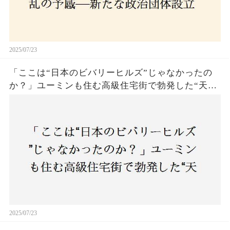
2025/07/23
「ここは“日本のビバリーヒルズ”じゃなかったの
か？」ユーミンも住む高級住宅街で勃発した“天井
バトル”の真相──景観ルールを無視した建築に住
民激怒！
2025/07/23