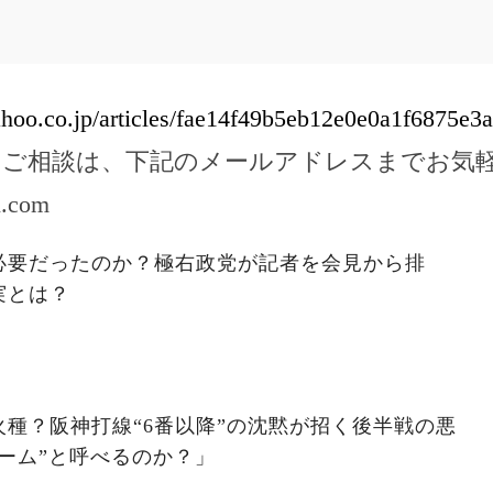
yahoo.co.jp/articles/fae14f49b5eb12e0e0a1f6875e
のご相談は、下記のメールアドレスまでお気
l.com
必要だったのか？極右政党が記者を会見から排
実とは？
種？阪神打線“6番以降”の沈黙が招く後半戦の悪
ーム”と呼べるのか？」