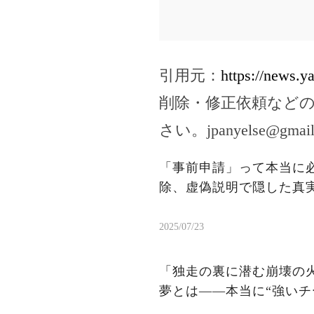
引用元：
https://news.
削除・修正依頼など
さい。
jpanyelse@gmai
「事前申請」って本当に
除、虚偽説明で隠した真
2025/07/23
「独走の裏に潜む崩壊の火
夢とは——本当に“強いチ