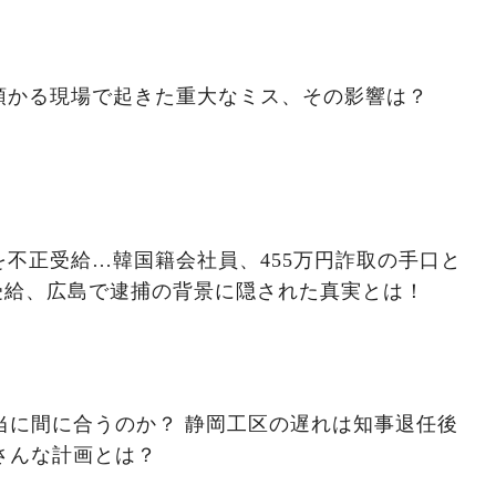
預かる現場で起きた重大なミス、その影響は？
不正受給…韓国籍会社員、455万円詐取の手口と
受給、広島で逮捕の背景に隠された真実とは！
本当に間に合うのか？ 静岡工区の遅れは知事退任後
さんな計画とは？