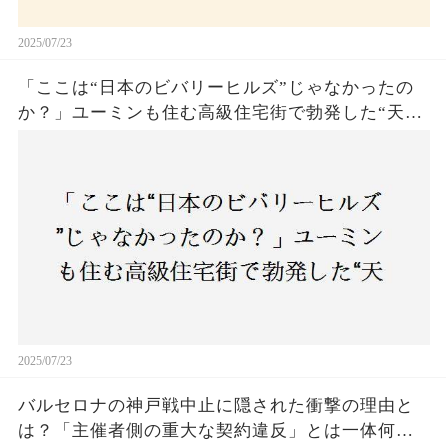
2025/07/23
「ここは“日本のビバリーヒルズ”じゃなかったの
か？」ユーミンも住む高級住宅街で勃発した“天井
バトル”の真相──景観ルールを無視した建築に住
民激怒！
2025/07/23
バルセロナの神戸戦中止に隠された衝撃の理由と
は？「主催者側の重大な契約違反」とは一体何