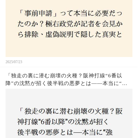
2025/07/23
「独走の裏に潜む崩壊の火種？阪神打線“6番以
降”の沈黙が招く後半戦の悪夢とは——本当に“強
いチーム”と呼べるのか？」