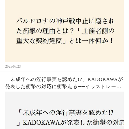
か！？ファンは一体誰を責めるべきなのか？
2025/07/23
「未成年への淫行事実を認めた!?」KADOKAWAが
発表した衝撃の対応に衝撃走る──イラストレータ
ー・がおう氏の作品絶版&配信停止の裏側とは