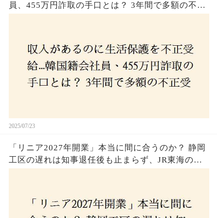
員、455万円詐取の手口とは？ 3年間で多額の不正
受給、広島で逮捕の背景に隠された真実とは！
2025/07/23
「リニア2027年開業」本当に間に合うのか？ 静岡
工区の遅れは知事退任後も止まらず、JR東海のず
さんな計画とは？