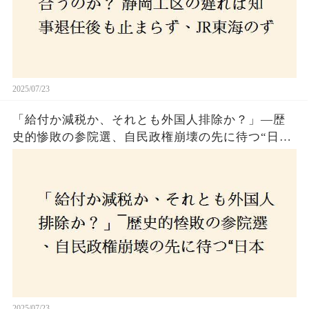
2025/07/23
「給付か減税か、それとも外国人排除か？」―歴
史的惨敗の参院選、自民政権崩壊の先に待つ“日本
経済の自滅シナリオ”とは？なぜ国民は『痛み』を
選び続けるのか
2025/07/23