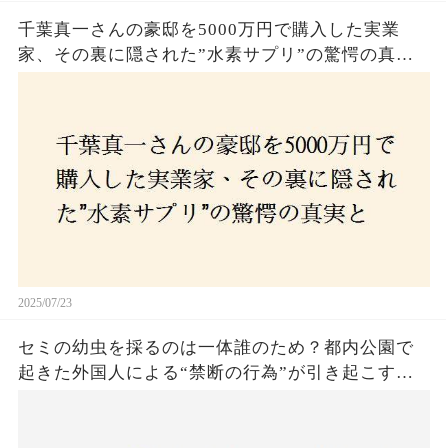
千葉真一さんの豪邸を5000万円で購入した実業
家、その裏に隠された”水素サプリ”の驚愕の真実
とは？コロナ拒否と30錠の謎のサプリメント。彼
の死と実業家との深い因縁が明らかに！
2025/07/23
セミの幼虫を採るのは一体誰のため？都内公園で
起きた外国人による“禁断の行為”が引き起こす論
争とは！子どもたちの楽しみが奪われる？それと
も新たな食文化の一環？