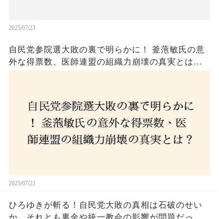
2025/07/23
自民党参院選大敗の裏で明らかに！ 釜萢敏氏の意
外な得票数、医師連盟の組織力崩壊の真実とは？
コロナ禍の注目人物も票を伸ばせず、組織再建の
危機に直面！あなたはこの結果をどう見る？
2025/07/23
ひろゆきが斬る！自民党大敗の真相は石破のせい
か、それとも裏金や統一教会の影響が問題だった