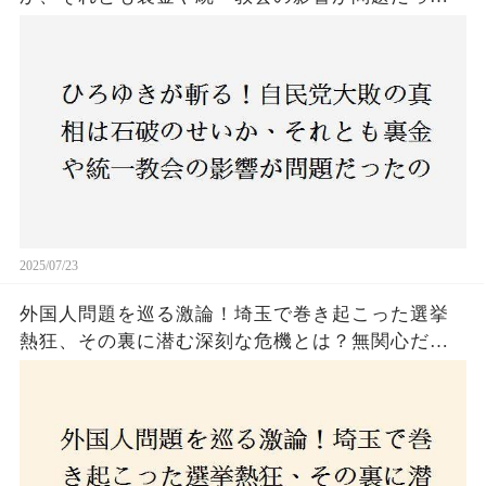
のか？ 責任論に揺れる自民党に新たな疑惑が浮
上！
2025/07/23
外国人問題を巡る激論！埼玉で巻き起こった選挙
熱狂、その裏に潜む深刻な危機とは？無関心だっ
た市民が感じた「漠然とした不安」、そして「日
本人ファースト」を掲げた新興勢力の台頭。勝因
はネットとSNS、それとも底知れぬ恐怖？政治に無
関心な層が動いた背景にあるものとは？