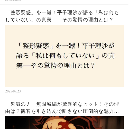
「整形疑惑」を一蹴！平子理沙が語る「私は何も
していない」の真実——その驚愕の理由とは？
2025/07/23
「鬼滅の刃」無限城編が驚異的なヒット！その理
由は？観客を引き込んで離さない圧倒的な魅力と
は！