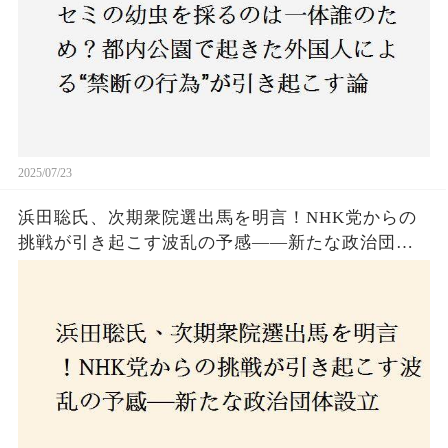
2025/07/23
浜田聡氏、次期衆院選出馬を明言！NHK党からの
挑戦が引き起こす波乱の予感——新たな政治団体
設立に込めた思いとは？「共和党？自由党？」そ
の選択肢に隠された真意とは