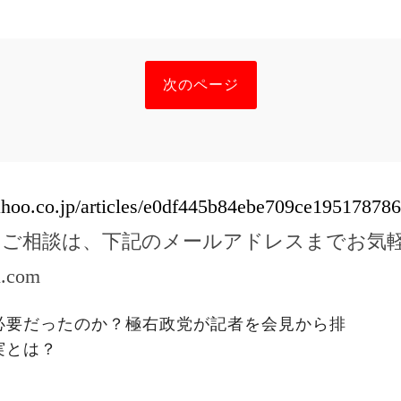
次のページ
yahoo.co.jp/articles/e0df445b84ebe709ce19517878
のご相談は、下記のメールアドレスまでお気
l.com
必要だったのか？極右政党が記者を会見から排
実とは？