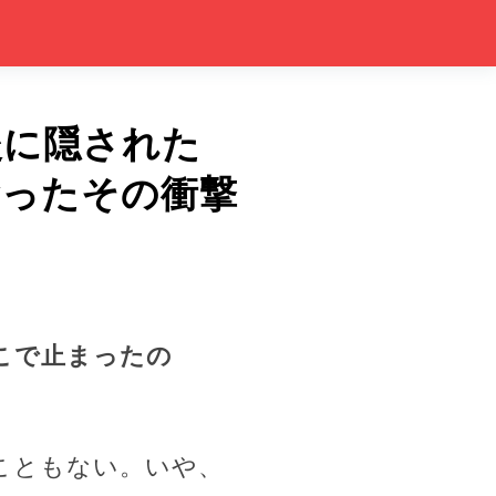
後に隠された
奪ったその衝撃
こで止まったの
こともない。いや、