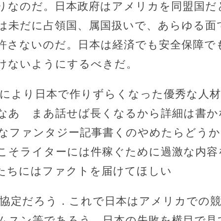
りなのだ。日本政府はアメリカを同盟国だ
は未だに占領国、属国扱いで、あらゆる面
許さないのだ。日本は経済でも安全保障で
けないようにするべきだ。
制により日本で作りずらくなった優秀な人
なあ まあ話せば長くなるから詳細は書か
なファンタジー記事書くのやめたらどうか
こそライターには件稼ぐために過激な内容
たちにはファクトを届けてほしい
体協定だろう．これで日本はアメリカでの
ムスン等であろう．日本の失敗を横目で見