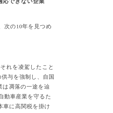
適応できない企業
、次の10年を見つめ
のそれを凌駕したこと
の供与を強制し、自国
業は凋落の一途を辿
自動車産業を守るた
本車に高関税を掛け