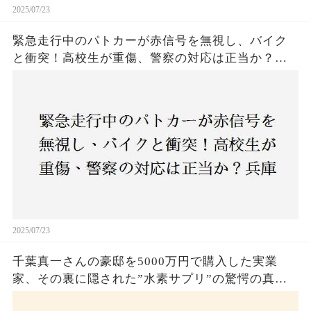
2025/07/23
緊急走行中のパトカーが赤信号を無視し、バイク
と衝突！高校生が重傷、警察の対応は正当か？兵
庫・明石市で起きた衝撃の事故
2025/07/23
千葉真一さんの豪邸を5000万円で購入した実業
家、その裏に隠された”水素サプリ”の驚愕の真実
とは？コロナ拒否と30錠の謎のサプリメント。彼