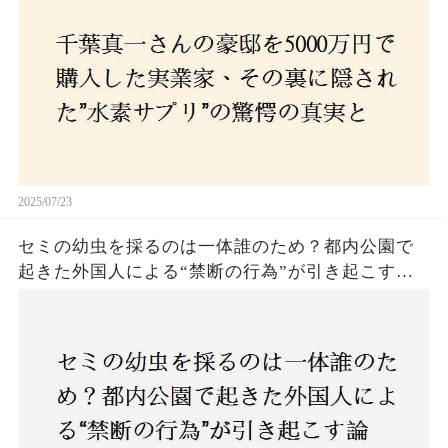
の死と実業家との深い因縁が明らかに！
2025/07/23
セミの幼虫を採るのは一体誰のため？都内公園で
起きた外国人による“禁断の行為”が引き起こす論
争とは！子どもたちの楽しみが奪われる？それと
も新たな食文化の一環？