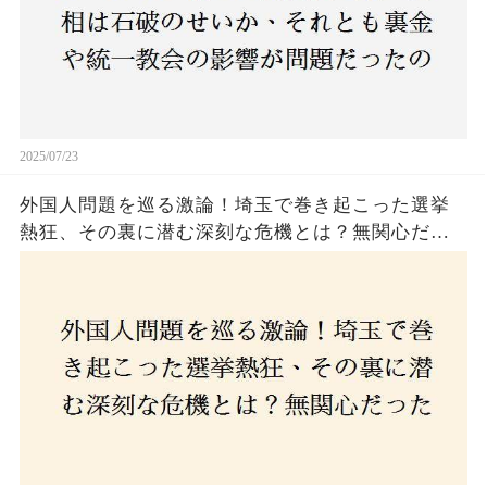
2025/07/23
外国人問題を巡る激論！埼玉で巻き起こった選挙
熱狂、その裏に潜む深刻な危機とは？無関心だっ
た市民が感じた「漠然とした不安」、そして「日
本人ファースト」を掲げた新興勢力の台頭。勝因
はネットとSNS、それとも底知れぬ恐怖？政治に無
関心な層が動いた背景にあるものとは？