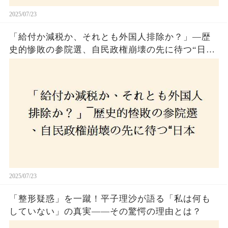
2025/07/23
「給付か減税か、それとも外国人排除か？」―歴
史的惨敗の参院選、自民政権崩壊の先に待つ“日本
経済の自滅シナリオ”とは？なぜ国民は『痛み』を
選び続けるのか
2025/07/23
「整形疑惑」を一蹴！平子理沙が語る「私は何も
していない」の真実——その驚愕の理由とは？