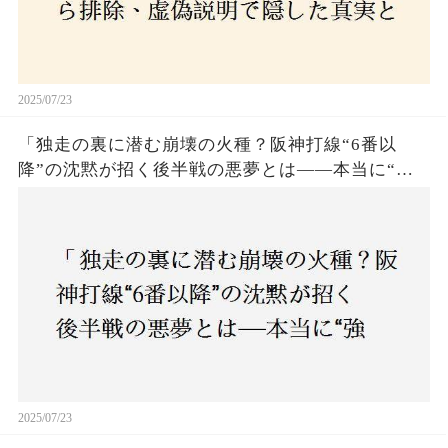
2025/07/23
「独走の裏に潜む崩壊の火種？阪神打線“6番以
降”の沈黙が招く後半戦の悪夢とは——本当に“強
いチーム”と呼べるのか？」
2025/07/23