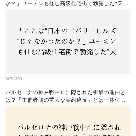
か？」ユーミンも住む高級住宅街で勃発した“天井
バトル”の真相──景観ルールを無視した建築に住
民激怒！
2025/07/23
バルセロナの神戸戦中止に隠された衝撃の理由と
は？「主催者側の重大な契約違反」とは一体何
か！？ファンは一体誰を責めるべきなのか？