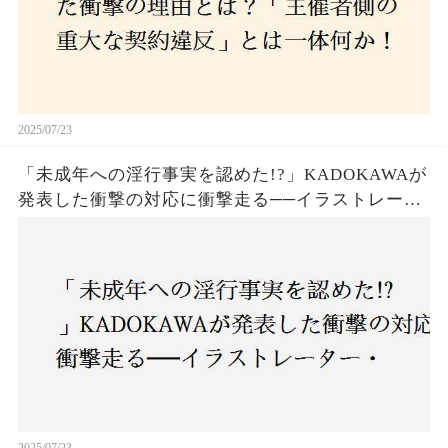
2025/07/23
「未成年への淫行事実を認めた!?」KADOKAWAが
発表した衝撃の対応に衝撃走る──イラストレータ
ー・がおう氏の作品絶版&配信停止の裏側とは