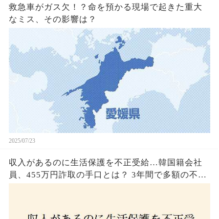
救急車がガス欠！？命を預かる現場で起きた重大
なミス、その影響は？
2025/07/23
収入があるのに生活保護を不正受給…韓国籍会社
員、455万円詐取の手口とは？ 3年間で多額の不正
受給、広島で逮捕の背景に隠された真実とは！