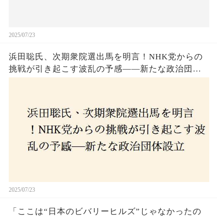
2025/07/23
浜田聡氏、次期衆院選出馬を明言！NHK党からの
挑戦が引き起こす波乱の予感——新たな政治団体
設立に込めた思いとは？「共和党？自由党？」そ
の選択肢に隠された真意とは
2025/07/23
「ここは“日本のビバリーヒルズ”じゃなかったの