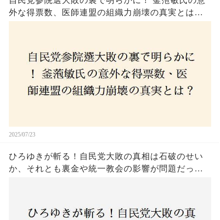
自民党参院選大敗の裏で明らかに！ 釜萢敏氏の意
外な得票数、医師連盟の組織力崩壊の真実とは？
コロナ禍の注目人物も票を伸ばせず、組織再建の
危機に直面！あなたはこの結果をどう見る？
2025/07/23
ひろゆきが斬る！自民党大敗の真相は石破のせい
か、それとも裏金や統一教会の影響が問題だった
のか？ 責任論に揺れる自民党に新たな疑惑が浮
上！