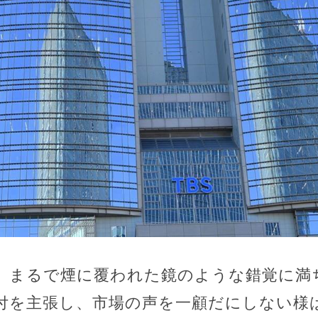
、まるで煙に覆われた鏡のような錯覚に満
付を主張し、市場の声を一顧だにしない様