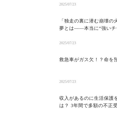
2025/07/23
「独走の裏に潜む崩壊の火
夢とは——本当に“強いチ
2025/07/23
救急車がガス欠！？命を
2025/07/23
収入があるのに生活保護を
は？ 3年間で多額の不正