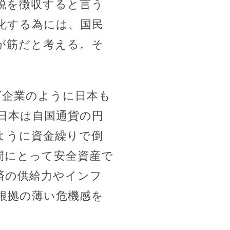
税を徴収すると言う
化する為には、国民
が筋だと考える。そ
ば企業のように日本も
日本は自国通貨の円
ように資金繰りで倒
間にとって安全資産で
済の供給力やインフ
根拠の薄い危機感を