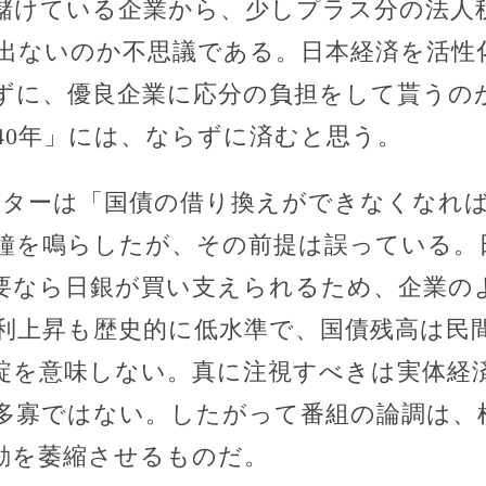
儲けている企業から、少しプラス分の法人
出ないのか不思議である。日本経済を活性
ずに、優良企業に応分の負担をして貰うの
40年」には、ならずに済むと思う。
スターは「国債の借り換えができなくなれ
鐘を鳴らしたが、その前提は誤っている。
要なら日銀が買い支えられるため、企業の
利上昇も歴史的に低水準で、国債残高は民
綻を意味しない。真に注視すべきは実体経
多寡ではない。したがって番組の論調は、
動を萎縮させるものだ。