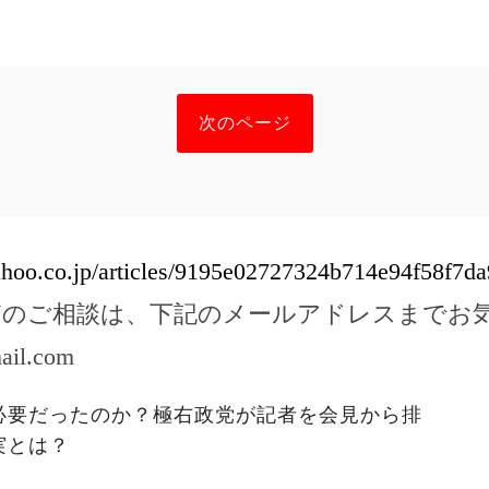
次のページ
yahoo.co.jp/articles/9195e02727324b714e94f58f7
どのご相談は、下記のメールアドレスまでお
ail.com
必要だったのか？極右政党が記者を会見から排
実とは？