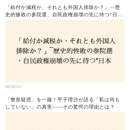
「給付か減税か、それとも外国人排除か？」―歴
史的惨敗の参院選、自民政権崩壊の先に待つ“日本
経済の自滅シナリオ”とは？なぜ国民は『痛み』を
選び続けるのか
2025/07/23
「整形疑惑」を一蹴！平子理沙が語る「私は何も
していない」の真実——その驚愕の理由とは？