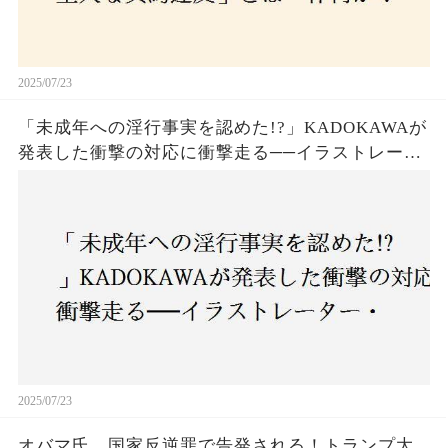
2025/07/23
「未成年への淫行事実を認めた!?」KADOKAWAが
発表した衝撃の対応に衝撃走る──イラストレータ
ー・がおう氏の作品絶版&配信停止の裏側とは
2025/07/23
オバマ氏、国家反逆罪で告発される！トランプ大