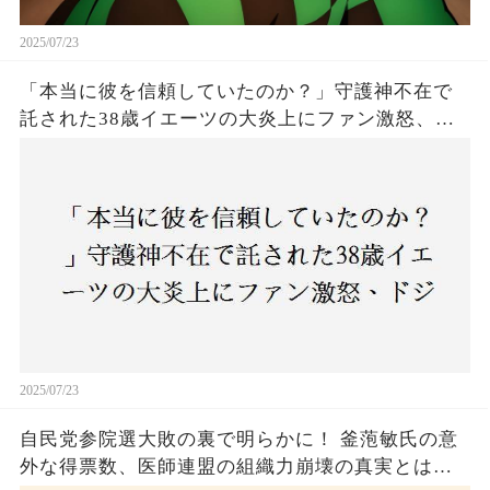
2025/07/23
「本当に彼を信頼していたのか？」守護神不在で
託された38歳イエーツの大炎上にファン激怒、ド
ジャース救援陣の崩壊が止まらないワケとは
2025/07/23
自民党参院選大敗の裏で明らかに！ 釜萢敏氏の意
外な得票数、医師連盟の組織力崩壊の真実とは？