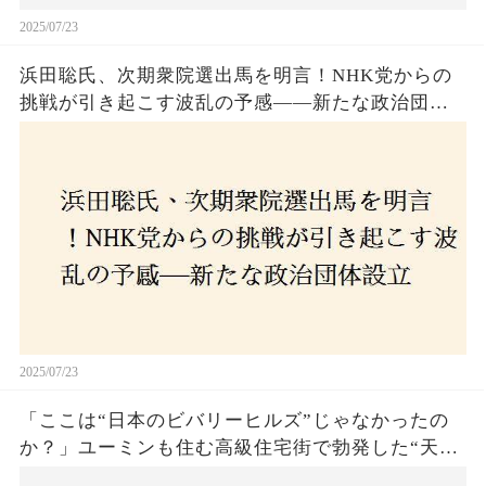
2025/07/23
浜田聡氏、次期衆院選出馬を明言！NHK党からの
挑戦が引き起こす波乱の予感——新たな政治団体
設立に込めた思いとは？「共和党？自由党？」そ
の選択肢に隠された真意とは
2025/07/23
「ここは“日本のビバリーヒルズ”じゃなかったの
か？」ユーミンも住む高級住宅街で勃発した“天井
バトル”の真相──景観ルールを無視した建築に住