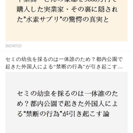
2025/07/23
セミの幼虫を採るのは一体誰のため？都内公園で
起きた外国人による“禁断の行為”が引き起こす論
争とは！子どもたちの楽しみが奪われる？それと
も新たな食文化の一環？