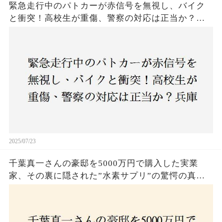
緊急走行中のパトカーが赤信号を無視し、バイク
と衝突！高校生が重傷、警察の対応は正当か？兵
庫・明石市で起きた衝撃の事故
2025/07/23
千葉真一さんの豪邸を5000万円で購入した実業
家、その裏に隠された”水素サプリ”の驚愕の真実
とは？コロナ拒否と30錠の謎のサプリメント。彼
の死と実業家との深い因縁が明らかに！