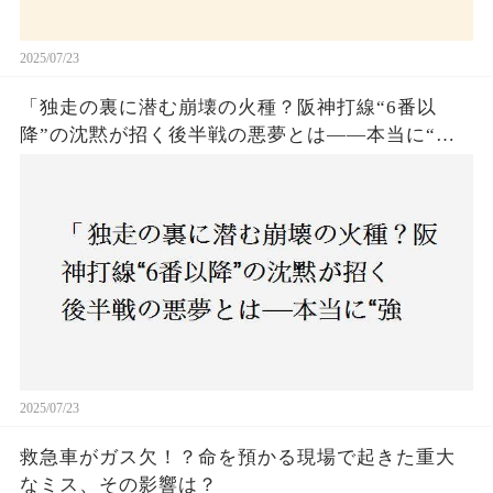
2025/07/23
「独走の裏に潜む崩壊の火種？阪神打線“6番以
降”の沈黙が招く後半戦の悪夢とは——本当に“強
いチーム”と呼べるのか？」
2025/07/23
救急車がガス欠！？命を預かる現場で起きた重大
なミス、その影響は？