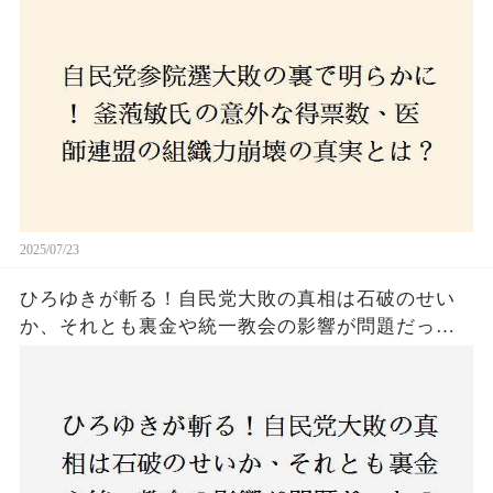
コロナ禍の注目人物も票を伸ばせず、組織再建の
危機に直面！あなたはこの結果をどう見る？
2025/07/23
ひろゆきが斬る！自民党大敗の真相は石破のせい
か、それとも裏金や統一教会の影響が問題だった
のか？ 責任論に揺れる自民党に新たな疑惑が浮
上！