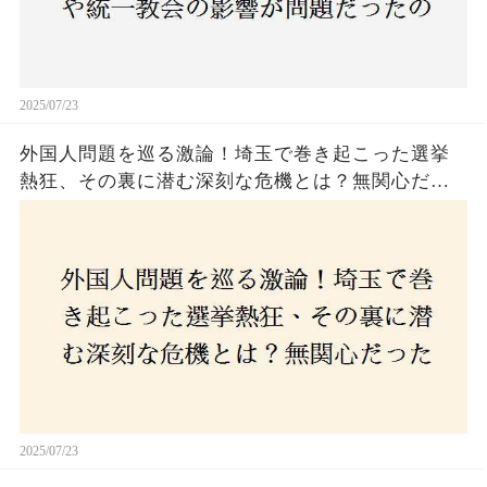
2025/07/23
外国人問題を巡る激論！埼玉で巻き起こった選挙
熱狂、その裏に潜む深刻な危機とは？無関心だっ
た市民が感じた「漠然とした不安」、そして「日
本人ファースト」を掲げた新興勢力の台頭。勝因
はネットとSNS、それとも底知れぬ恐怖？政治に無
関心な層が動いた背景にあるものとは？
2025/07/23