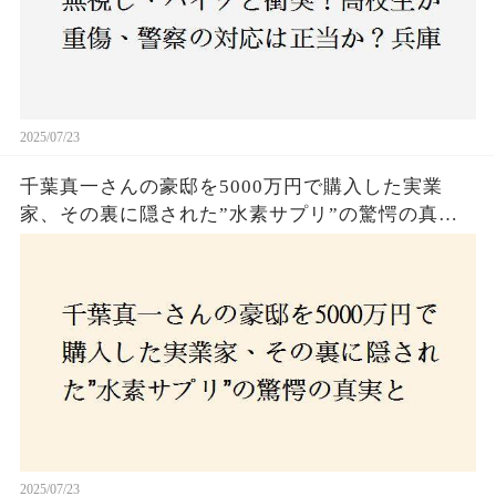
2025/07/23
千葉真一さんの豪邸を5000万円で購入した実業
家、その裏に隠された”水素サプリ”の驚愕の真実
とは？コロナ拒否と30錠の謎のサプリメント。彼
の死と実業家との深い因縁が明らかに！
2025/07/23