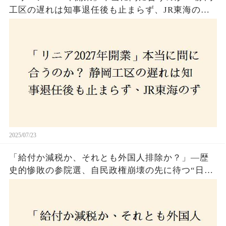
工区の遅れは知事退任後も止まらず、JR東海のず
さんな計画とは？
2025/07/23
「給付か減税か、それとも外国人排除か？」―歴
史的惨敗の参院選、自民政権崩壊の先に待つ“日本
経済の自滅シナリオ”とは？なぜ国民は『痛み』を
選び続けるのか