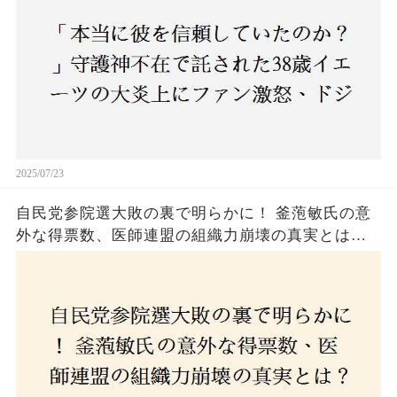
2025/07/23
自民党参院選大敗の裏で明らかに！ 釜萢敏氏の意
外な得票数、医師連盟の組織力崩壊の真実とは？
コロナ禍の注目人物も票を伸ばせず、組織再建の
危機に直面！あなたはこの結果をどう見る？