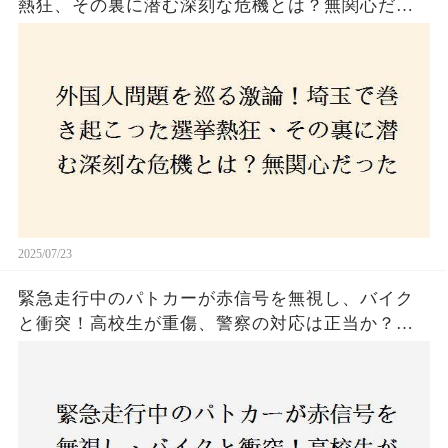
熱狂、その裏に潜む深刻な危機とは？無関心だっ
た市民が感じた「漠然とした不安」、そして「日
本人ファースト」を掲げた新興勢力の台頭。勝因
はネットとSNS、それとも底知れぬ恐怖？政治に無
関心な層が動いた背景にあるものとは？
2025/07/23
緊急走行中のパトカーが赤信号を無視し、バイク
と衝突！高校生が重傷、警察の対応は正当か？兵
庫・明石市で起きた衝撃の事故