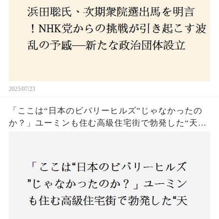
2025/07/23
「ここは“日本のビバリーヒルズ”じゃなかったの
か？」ユーミンも住む高級住宅街で勃発した“天井
バトル”の真相──景観ルールを無視した建築に住
民激怒！