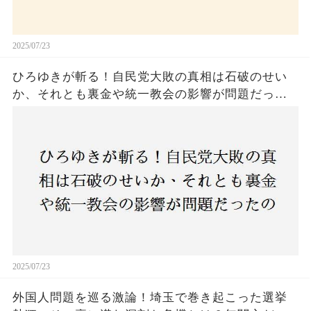
2025/07/23
ひろゆきが斬る！自民党大敗の真相は石破のせい
か、それとも裏金や統一教会の影響が問題だった
のか？ 責任論に揺れる自民党に新たな疑惑が浮
上！
2025/07/23
外国人問題を巡る激論！埼玉で巻き起こった選挙