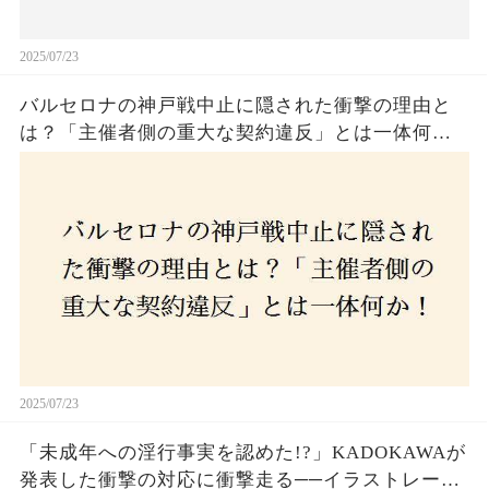
2025/07/23
バルセロナの神戸戦中止に隠された衝撃の理由と
は？「主催者側の重大な契約違反」とは一体何
か！？ファンは一体誰を責めるべきなのか？
2025/07/23
「未成年への淫行事実を認めた!?」KADOKAWAが
発表した衝撃の対応に衝撃走る──イラストレータ