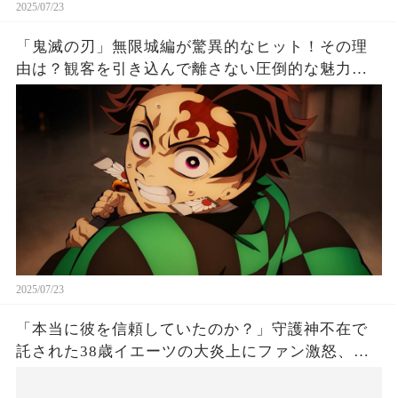
2025/07/23
「鬼滅の刃」無限城編が驚異的なヒット！その理
由は？観客を引き込んで離さない圧倒的な魅力と
は！
2025/07/23
「本当に彼を信頼していたのか？」守護神不在で
託された38歳イエーツの大炎上にファン激怒、ド
ジャース救援陣の崩壊が止まらないワケとは