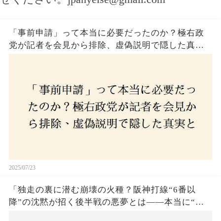
「事前申請」って本当に必要だったのか？極右政
党が記者を会見から排除、虚偽説明で隠した真実
とは？
2025/07/23
「独走の裏に潜む崩壊の火種？阪神打線“6番以
降”の沈黙が招く後半戦の悪夢とは——本当に“強
いチーム”と呼べるのか？」