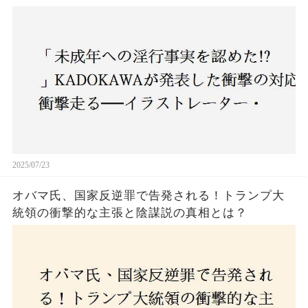
ー・がおう氏の作品絶版&配信停止の裏側とは
2025/07/23
オバマ氏、国家反逆罪で告発される！トランプ大
統領の衝撃的な主張と陰謀説の真相とは？