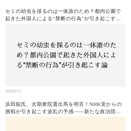
セミの幼虫を採るのは一体誰のため？都内公園で
起きた外国人による“禁断の行為”が引き起こす論
争とは！子どもたちの楽しみが奪われる？それと
も新たな食文化の一環？
2025/07/23
浜田聡氏、次期衆院選出馬を明言！NHK党からの
挑戦が引き起こす波乱の予感——新たな政治団体
設立に込めた思いとは？「共和党？自由党？」そ
の選択肢に隠された真意とは