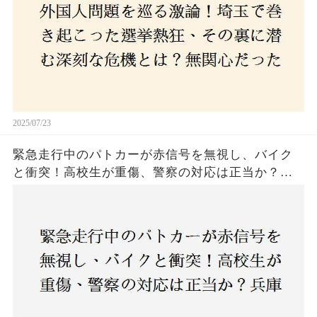
はネットとSNS、それとも底知れぬ恐怖？政治に無
関心な層が動いた背景にあるものとは？
2025/07/23
緊急走行中のパトカーが赤信号を無視し、バイク
と衝突！高校生が重傷、警察の対応は正当か？兵
庫・明石市で起きた衝撃の事故