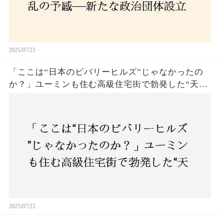
2025/07/23
「ここは“日本のビバリーヒルズ”じゃなかったの
か？」ユーミンも住む高級住宅街で勃発した“天井
バトル”の真相──景観ルールを無視した建築に住
民激怒！
2025/07/23