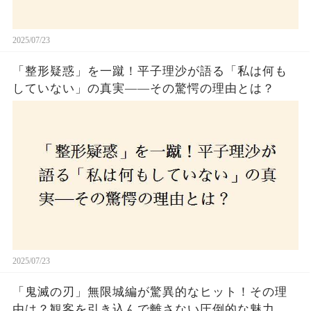
2025/07/23
「整形疑惑」を一蹴！平子理沙が語る「私は何も
していない」の真実——その驚愕の理由とは？
2025/07/23
「鬼滅の刃」無限城編が驚異的なヒット！その理
由は？観客を引き込んで離さない圧倒的な魅力と