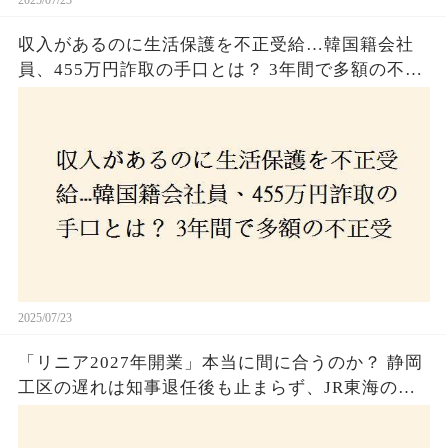
収入があるのに生活保護を不正受給…韓国籍会社
員、455万円詐取の手口とは？ 3年間で多額の不正
受給、広島で逮捕の背景に隠された真実とは！
2025/07/23
「リニア2027年開業」本当に間に合うのか？ 静岡
工区の遅れは知事退任後も止まらず、JR東海のず
さんな計画とは？