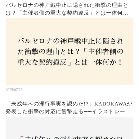
バルセロナの神戸戦中止に隠された衝撃の理由と
は？「主催者側の重大な契約違反」とは一体何
か！？ファンは一体誰を責めるべきなのか？
2025/07/23
「未成年への淫行事実を認めた!?」KADOKAWAが
発表した衝撃の対応に衝撃走る──イラストレータ
ー・がおう氏の作品絶版&配信停止の裏側とは