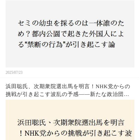
争とは！子どもたちの楽しみが奪われる？それと
も新たな食文化の一環？
2025/07/23
浜田聡氏、次期衆院選出馬を明言！NHK党からの
挑戦が引き起こす波乱の予感——新たな政治団体
設立に込めた思いとは？「共和党？自由党？」そ
の選択肢に隠された真意とは