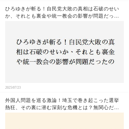
ひろゆきが斬る！自民党大敗の真相は石破のせい
か、それとも裏金や統一教会の影響が問題だった
のか？ 責任論に揺れる自民党に新たな疑惑が浮
上！
2025/07/23
外国人問題を巡る激論！埼玉で巻き起こった選挙
熱狂、その裏に潜む深刻な危機とは？無関心だっ
た市民が感じた「漠然とした不安」、そして「日
本人ファースト」を掲げた新興勢力の台頭。勝因