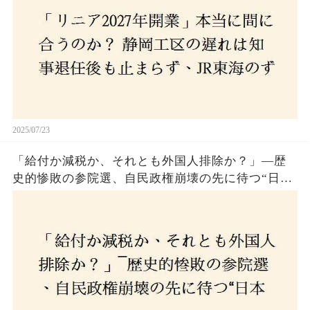
2025/07/23
「給付か減税か、それとも外国人排除か？」―歴
史的惨敗の参院選、自民政権崩壊の先に待つ“日本
経済の自滅シナリオ”とは？なぜ国民は『痛み』を
選び続けるのか