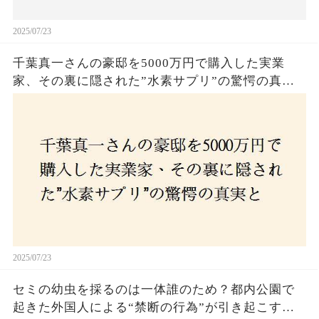
2025/07/23
千葉真一さんの豪邸を5000万円で購入した実業
家、その裏に隠された”水素サプリ”の驚愕の真実
とは？コロナ拒否と30錠の謎のサプリメント。彼
の死と実業家との深い因縁が明らかに！
2025/07/23
セミの幼虫を採るのは一体誰のため？都内公園で
起きた外国人による“禁断の行為”が引き起こす論