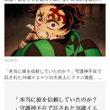
は！
2025/07/23
「本当に彼を信頼していたのか？」守護神不在で
託された38歳イエーツの大炎上にファン激怒、ド
ジャース救援陣の崩壊が止まらないワケとは