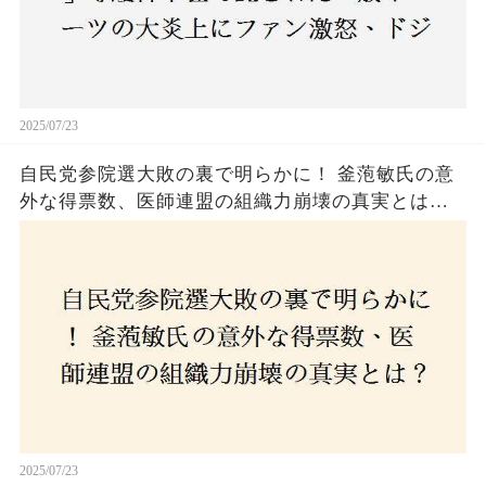
2025/07/23
自民党参院選大敗の裏で明らかに！ 釜萢敏氏の意
外な得票数、医師連盟の組織力崩壊の真実とは？
コロナ禍の注目人物も票を伸ばせず、組織再建の
危機に直面！あなたはこの結果をどう見る？
2025/07/23