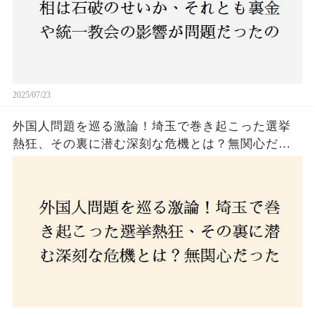
2025/07/23
外国人問題を巡る激論！埼玉で巻き起こった選挙
熱狂、その裏に潜む深刻な危機とは？無関心だっ
た市民が感じた「漠然とした不安」、そして「日
本人ファースト」を掲げた新興勢力の台頭。勝因
はネットとSNS、それとも底知れぬ恐怖？政治に無
関心な層が動いた背景にあるものとは？