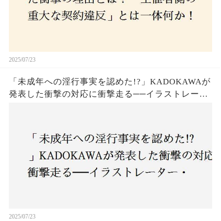
2025/07/23
「未成年への淫行事実を認めた!?」KADOKAWAが
発表した衝撃の対応に衝撃走る──イラストレータ
ー・がおう氏の作品絶版&配信停止の裏側とは
2025/07/23