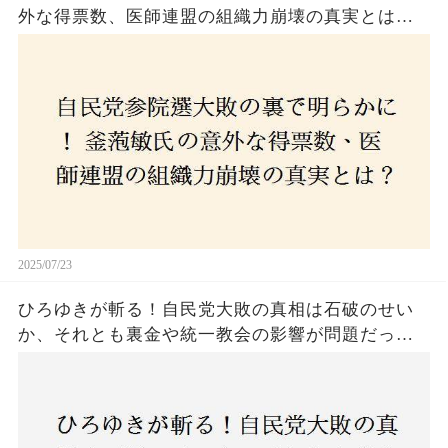
外な得票数、医師連盟の組織力崩壊の真実とは？
コロナ禍の注目人物も票を伸ばせず、組織再建の
危機に直面！あなたはこの結果をどう見る？
2025/07/23
ひろゆきが斬る！自民党大敗の真相は石破のせい
か、それとも裏金や統一教会の影響が問題だった
のか？ 責任論に揺れる自民党に新たな疑惑が浮
上！