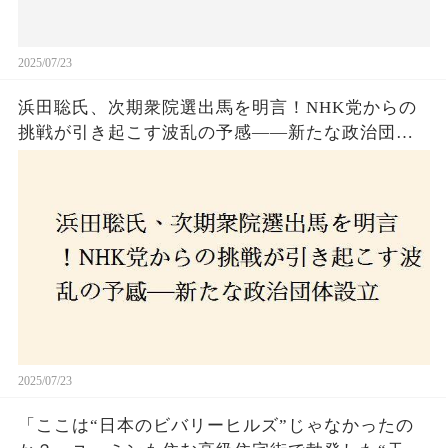
2025/07/23
浜田聡氏、次期衆院選出馬を明言！NHK党からの
挑戦が引き起こす波乱の予感——新たな政治団体
設立に込めた思いとは？「共和党？自由党？」そ
の選択肢に隠された真意とは
2025/07/23
「ここは“日本のビバリーヒルズ”じゃなかったの