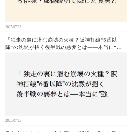
2025/07/23
「独走の裏に潜む崩壊の火種？阪神打線“6番以
降”の沈黙が招く後半戦の悪夢とは——本当に“強
いチーム”と呼べるのか？」
2025/07/23