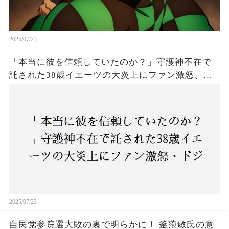
2025/07/23
「本当に彼を信頼していたのか？」守護神不在で
託された38歳イエーツの大炎上にファン激怒、ド
ジャース救援陣の崩壊が止まらないワケとは
2025/07/23
自民党参院選大敗の裏で明らかに！ 釜萢敏氏の意