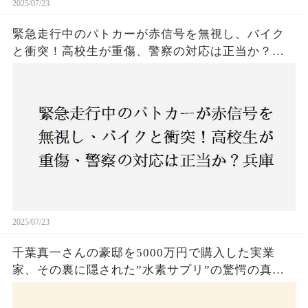
2025/07/23
緊急走行中のパトカーが赤信号を無視し、バイク
と衝突！高校生が重傷、警察の対応は正当か？兵
庫・明石市で起きた衝撃の事故
2025/07/23
千葉真一さんの豪邸を5000万円で購入した実業
家、その裏に隠された”水素サプリ”の驚愕の真実
とは？コロナ拒否と30錠の謎のサプリメント。彼
の死と実業家との深い因縁が明らかに！