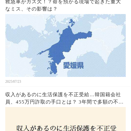
救急車がガス欠！？命を預かる現場で起きた重大
なミス、その影響は？
2025/07/23
収入があるのに生活保護を不正受給…韓国籍会社
員、455万円詐取の手口とは？ 3年間で多額の不正
受給、広島で逮捕の背景に隠された真実とは！