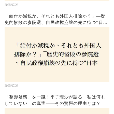
2025/07/23
「給付か減税か、それとも外国人排除か？」―歴
史的惨敗の参院選、自民政権崩壊の先に待つ“日本
経済の自滅シナリオ”とは？なぜ国民は『痛み』を
選び続けるのか
2025/07/23
「整形疑惑」を一蹴！平子理沙が語る「私は何も
していない」の真実——その驚愕の理由とは？