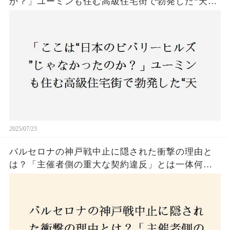
か？」ユーミンも住む高級住宅街で勃発した“天井
バトル”の真相──景観ルールを無視した建築に住
民激怒！
2025/07/23
バルセロナの神戸戦中止に隠された衝撃の理由と
は？「主催者側の重大な契約違反」とは一体何
か！？ファンは一体誰を責めるべきなのか？