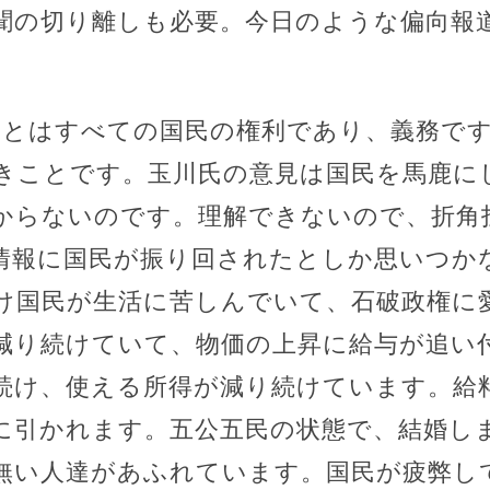
聞の切り離しも必要。今日のような偏向報
ことはすべての国民の権利であり、義務で
きことです。玉川氏の意見は国民を馬鹿に
からないのです。理解できないので、折角
な情報に国民が振り回されたとしか思いつか
け国民が生活に苦しんでいて、石破政権に
減り続けていて、物価の上昇に給与が追い
続け、使える所得が減り続けています。給
に引かれます。五公五民の状態で、結婚し
無い人達があふれています。国民が疲弊し