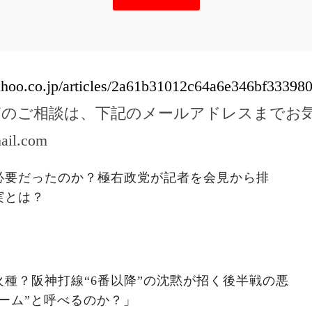
yahoo.co.jp/articles/2a61b31012c64a6e346bf3339
どのご相談は、下記のメールアドレスまでお
ail.com
必要だったのか？極右政党が記者を会見から排
実とは？
種？阪神打線“6番以降”の沈黙が招く後半戦の悪
ーム”と呼べるのか？」