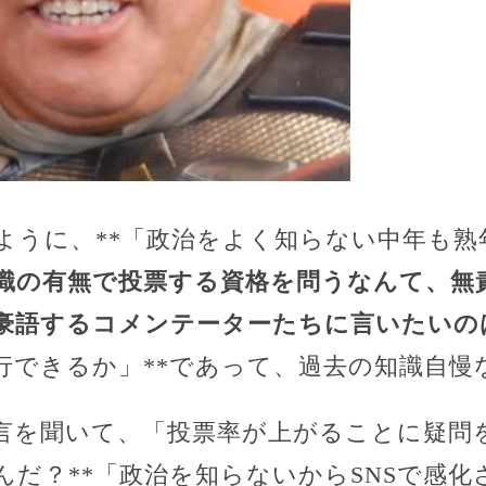
ように、**「政治をよく知らない中年も熟
識の有無で投票する資格を問うなんて、無
豪語するコメンテーターたちに言いたいの
行できるか」**であって、過去の知識自慢
言を聞いて、「投票率が上がることに疑問
んだ？**「政治を知らないからSNSで感化