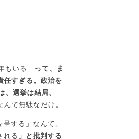
年もいる」
って、ま
責任すぎる。政治を
は、選挙は結局、
なんて無駄なだけ。
を呈する」なんて、
される」
と批判する