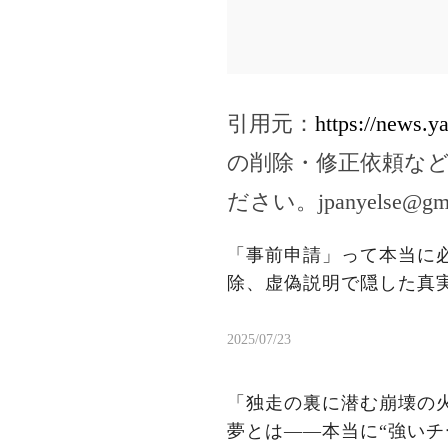
引用元：
https://news.
の削除・修正依頼な
ださい。
jpanyelse@gm
「事前申請」って本当に
除、虚偽説明で隠した真
2025/07/23
「独走の裏に潜む崩壊の火
夢とは——本当に“強いチ