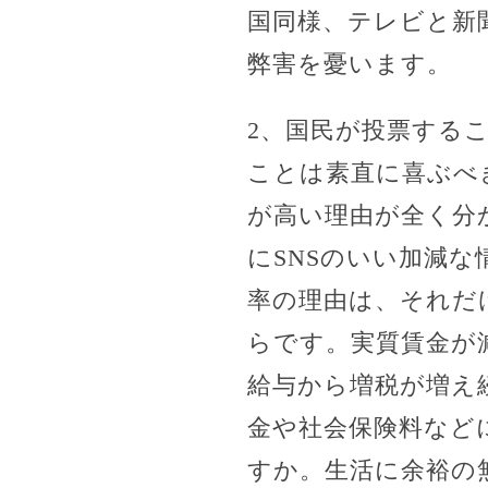
国同様、テレビと新
弊害を憂います。
2、国民が投票する
ことは素直に喜ぶべ
が高い理由が全く分
にSNSのいい加減
率の理由は、それだ
らです。実質賃金が
給与から増税が増え
金や社会保険料など
すか。生活に余裕の