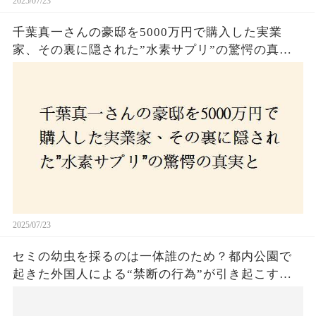
2025/07/23
千葉真一さんの豪邸を5000万円で購入した実業
家、その裏に隠された”水素サプリ”の驚愕の真実
とは？コロナ拒否と30錠の謎のサプリメント。彼
の死と実業家との深い因縁が明らかに！
2025/07/23
セミの幼虫を採るのは一体誰のため？都内公園で
起きた外国人による“禁断の行為”が引き起こす論
争とは！子どもたちの楽しみが奪われる？それと
も新たな食文化の一環？