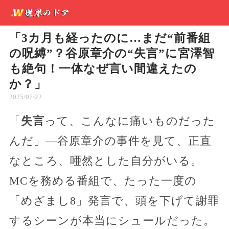
「3カ月も経ったのに…まだ“前番組
の呪縛”？谷原章介の“失言”に宮澤智
も絶句！一体なぜ言い間違えたの
か？」
2025/07/22
「
失言
って、こんなに痛いものだった
んだ」—谷原章介の事件を見て、正直
なところ、唖然とした自分がいる。
MCを務める番組で、たった一度の
「めざまし8」発言で、頭を下げて謝罪
するシーンが本当にシュールだった。