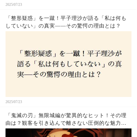
2025/07/23
「整形疑惑」を一蹴！平子理沙が語る「私は何も
していない」の真実——その驚愕の理由とは？
2025/07/23
「鬼滅の刃」無限城編が驚異的なヒット！その理
由は？観客を引き込んで離さない圧倒的な魅力と
は！