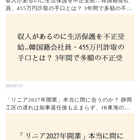
収入があるのに生活保護を不正受給…韓国籍会社
員、455万円詐取の手口とは？ 3年間で多額の不正
受給、広島で逮捕の背景に隠された真実とは！
2025/07/23
「リニア2027年開業」本当に間に合うのか？ 静岡
工区の遅れは知事退任後も止まらず、JR東海のず
さんな計画とは？