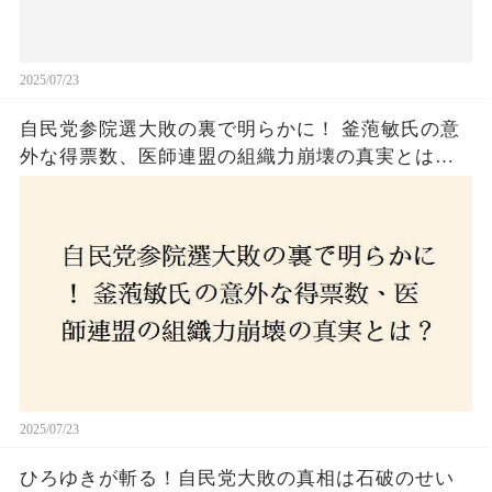
2025/07/23
自民党参院選大敗の裏で明らかに！ 釜萢敏氏の意
外な得票数、医師連盟の組織力崩壊の真実とは？
コロナ禍の注目人物も票を伸ばせず、組織再建の
危機に直面！あなたはこの結果をどう見る？
2025/07/23
ひろゆきが斬る！自民党大敗の真相は石破のせい