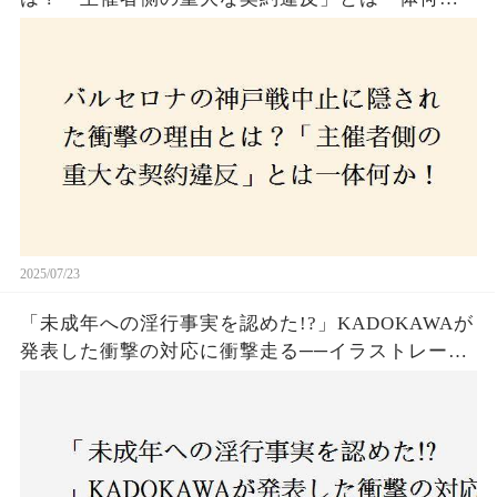
か！？ファンは一体誰を責めるべきなのか？
2025/07/23
「未成年への淫行事実を認めた!?」KADOKAWAが
発表した衝撃の対応に衝撃走る──イラストレータ
ー・がおう氏の作品絶版&配信停止の裏側とは