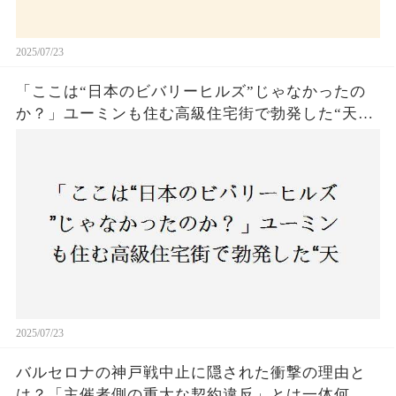
2025/07/23
「ここは“日本のビバリーヒルズ”じゃなかったの
か？」ユーミンも住む高級住宅街で勃発した“天井
バトル”の真相──景観ルールを無視した建築に住
民激怒！
2025/07/23
バルセロナの神戸戦中止に隠された衝撃の理由と
は？「主催者側の重大な契約違反」とは一体何