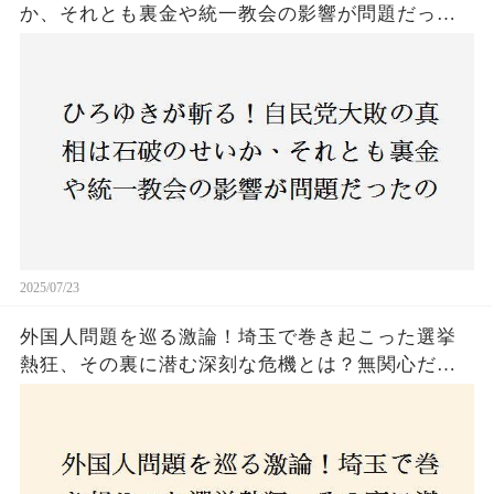
か、それとも裏金や統一教会の影響が問題だった
のか？ 責任論に揺れる自民党に新たな疑惑が浮
上！
2025/07/23
外国人問題を巡る激論！埼玉で巻き起こった選挙
熱狂、その裏に潜む深刻な危機とは？無関心だっ
た市民が感じた「漠然とした不安」、そして「日
本人ファースト」を掲げた新興勢力の台頭。勝因
はネットとSNS、それとも底知れぬ恐怖？政治に無
関心な層が動いた背景にあるものとは？