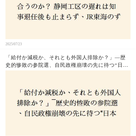
2025/07/23
「給付か減税か、それとも外国人排除か？」―歴
史的惨敗の参院選、自民政権崩壊の先に待つ“日本
経済の自滅シナリオ”とは？なぜ国民は『痛み』を
選び続けるのか