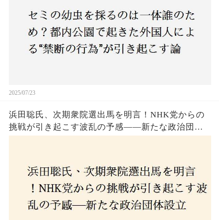
2025/07/23
浜田聡氏、次期衆院選出馬を明言！NHK党からの
挑戦が引き起こす波乱の予感——新たな政治団体
設立に込めた思いとは？「共和党？自由党？」そ
の選択肢に隠された真意とは