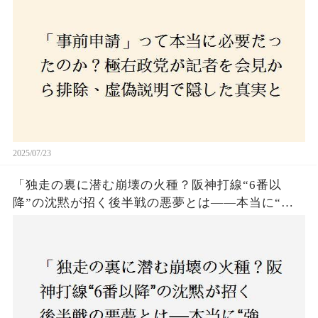
2025/07/23
「独走の裏に潜む崩壊の火種？阪神打線“6番以
降”の沈黙が招く後半戦の悪夢とは——本当に“強
いチーム”と呼べるのか？」