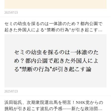
2025/07/23
セミの幼虫を採るのは一体誰のため？都内公園で
起きた外国人による“禁断の行為”が引き起こす論
争とは！子どもたちの楽しみが奪われる？それと
も新たな食文化の一環？
2025/07/23
浜田聡氏、次期衆院選出馬を明言！NHK党からの
挑戦が引き起こす波乱の予感——新たな政治団体