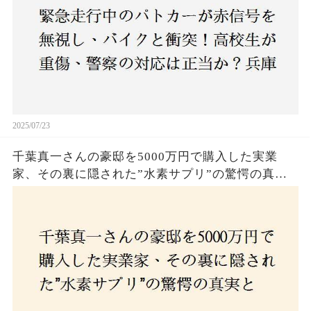
2025/07/23
千葉真一さんの豪邸を5000万円で購入した実業
家、その裏に隠された”水素サプリ”の驚愕の真実
とは？コロナ拒否と30錠の謎のサプリメント。彼
の死と実業家との深い因縁が明らかに！