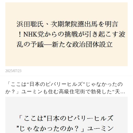
設立に込めた思いとは？「共和党？自由党？」そ
の選択肢に隠された真意とは
2025/07/23
「ここは“日本のビバリーヒルズ”じゃなかったの
か？」ユーミンも住む高級住宅街で勃発した“天井
バトル”の真相──景観ルールを無視した建築に住
民激怒！