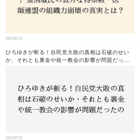
2025/07/23
ひろゆきが斬る！自民党大敗の真相は石破のせい
か、それとも裏金や統一教会の影響が問題だった
のか？ 責任論に揺れる自民党に新たな疑惑が浮
上！
2025/07/23