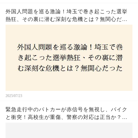
外国人問題を巡る激論！埼玉で巻き起こった選挙
熱狂、その裏に潜む深刻な危機とは？無関心だっ
た市民が感じた「漠然とした不安」、そして「日
本人ファースト」を掲げた新興勢力の台頭。勝因
はネットとSNS、それとも底知れぬ恐怖？政治に無
関心な層が動いた背景にあるものとは？
2025/07/23
緊急走行中のパトカーが赤信号を無視し、バイク
と衝突！高校生が重傷、警察の対応は正当か？兵
庫・明石市で起きた衝撃の事故