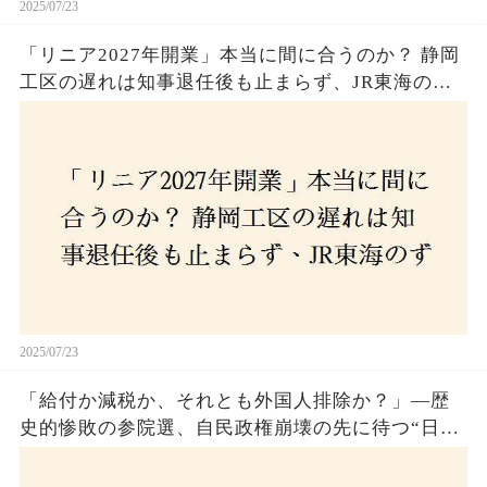
2025/07/23
「リニア2027年開業」本当に間に合うのか？ 静岡
工区の遅れは知事退任後も止まらず、JR東海のず
さんな計画とは？
2025/07/23
「給付か減税か、それとも外国人排除か？」―歴
史的惨敗の参院選、自民政権崩壊の先に待つ“日本
経済の自滅シナリオ”とは？なぜ国民は『痛み』を
選び続けるのか