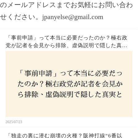
のメールアドレスまでお気軽にお問い合わ
せください。
jpanyelse@gmail.com
「事前申請」って本当に必要だったのか？極右政
党が記者を会見から排除、虚偽説明で隠した真実
とは？
2025/07/23
「独走の裏に潜む崩壊の火種？阪神打線“6番以