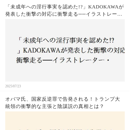
「未成年への淫行事実を認めた!?」KADOKAWAが
発表した衝撃の対応に衝撃走る──イラストレータ
ー・がおう氏の作品絶版&配信停止の裏側とは
2025/07/23
オバマ氏、国家反逆罪で告発される！トランプ大
統領の衝撃的な主張と陰謀説の真相とは？