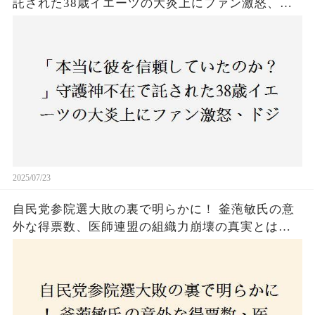
託された38歳イエーツの大炎上にファン激怒、ド
ジャース救援陣の崩壊が止まらないワケとは
2025/07/23
自民党参院選大敗の裏で明らかに！ 釜萢敏氏の意
外な得票数、医師連盟の組織力崩壊の真実とは？
コロナ禍の注目人物も票を伸ばせず、組織再建の
危機に直面！あなたはこの結果をどう見る？