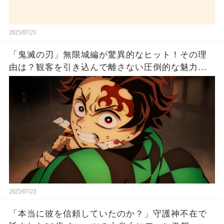
2025/07/23
「鬼滅の刃」無限城編が驚異的なヒット！その理
由は？観客を引き込んで離さない圧倒的な魅力と
は！
2025/07/23
「本当に彼を信頼していたのか？」守護神不在で