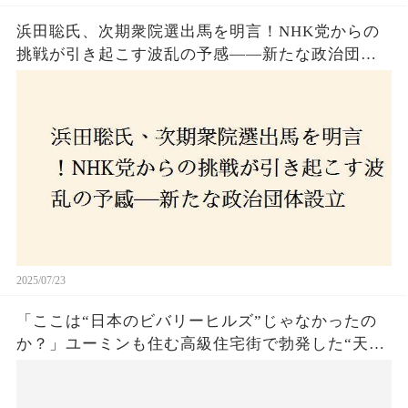
浜田聡氏、次期衆院選出馬を明言！NHK党からの
挑戦が引き起こす波乱の予感——新たな政治団体
設立に込めた思いとは？「共和党？自由党？」そ
の選択肢に隠された真意とは
2025/07/23
「ここは“日本のビバリーヒルズ”じゃなかったの
か？」ユーミンも住む高級住宅街で勃発した“天井
バトル”の真相──景観ルールを無視した建築に住
民激怒！