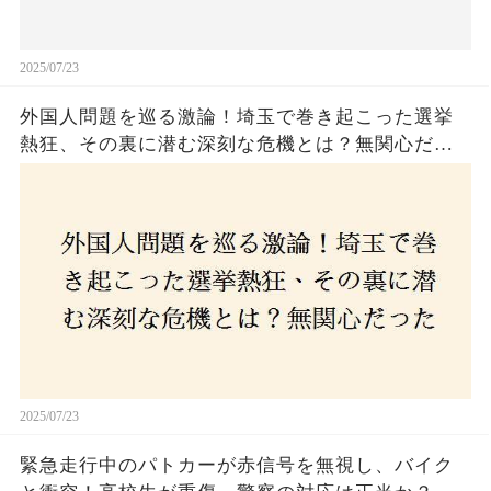
2025/07/23
外国人問題を巡る激論！埼玉で巻き起こった選挙
熱狂、その裏に潜む深刻な危機とは？無関心だっ
た市民が感じた「漠然とした不安」、そして「日
本人ファースト」を掲げた新興勢力の台頭。勝因
はネットとSNS、それとも底知れぬ恐怖？政治に無
関心な層が動いた背景にあるものとは？
2025/07/23
緊急走行中のパトカーが赤信号を無視し、バイク