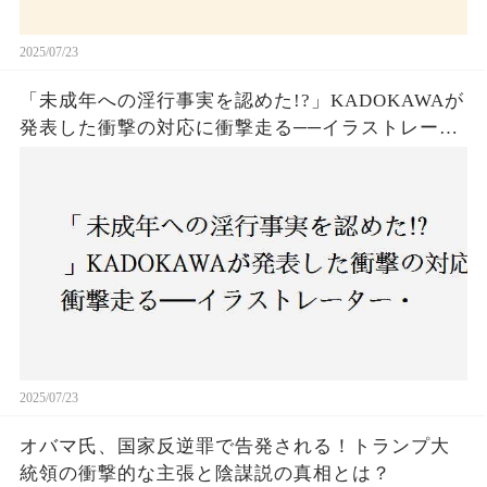
2025/07/23
「未成年への淫行事実を認めた!?」KADOKAWAが
発表した衝撃の対応に衝撃走る──イラストレータ
ー・がおう氏の作品絶版&配信停止の裏側とは
2025/07/23
オバマ氏、国家反逆罪で告発される！トランプ大
統領の衝撃的な主張と陰謀説の真相とは？