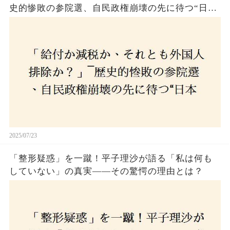
史的惨敗の参院選、自民政権崩壊の先に待つ“日本
経済の自滅シナリオ”とは？なぜ国民は『痛み』を
選び続けるのか
2025/07/23
「整形疑惑」を一蹴！平子理沙が語る「私は何も
していない」の真実——その驚愕の理由とは？