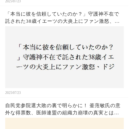
2025/07/23
「本当に彼を信頼していたのか？」守護神不在で
託された38歳イエーツの大炎上にファン激怒、ド
ジャース救援陣の崩壊が止まらないワケとは
2025/07/23
自民党参院選大敗の裏で明らかに！ 釜萢敏氏の意
外な得票数、医師連盟の組織力崩壊の真実とは？
コロナ禍の注目人物も票を伸ばせず、組織再建の
危機に直面！あなたはこの結果をどう見る？