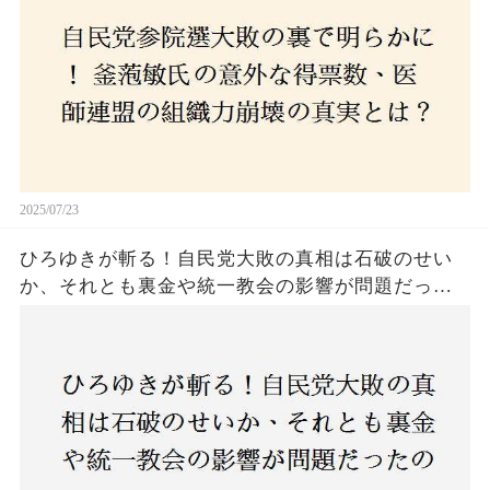
2025/07/23
ひろゆきが斬る！自民党大敗の真相は石破のせい
か、それとも裏金や統一教会の影響が問題だった
のか？ 責任論に揺れる自民党に新たな疑惑が浮
上！