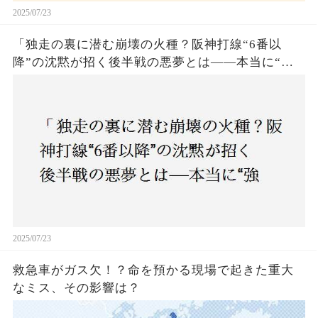
2025/07/23
「独走の裏に潜む崩壊の火種？阪神打線“6番以
降”の沈黙が招く後半戦の悪夢とは——本当に“強
いチーム”と呼べるのか？」
2025/07/23
救急車がガス欠！？命を預かる現場で起きた重大
なミス、その影響は？