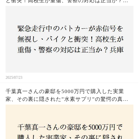
と衝突！高校生が重傷、警察の対応は正当か？兵
庫・明石市で起きた衝撃の事故
2025/07/23
千葉真一さんの豪邸を5000万円で購入した実業
家、その裏に隠された”水素サプリ”の驚愕の真実
とは？コロナ拒否と30錠の謎のサプリメント。彼
の死と実業家との深い因縁が明らかに！