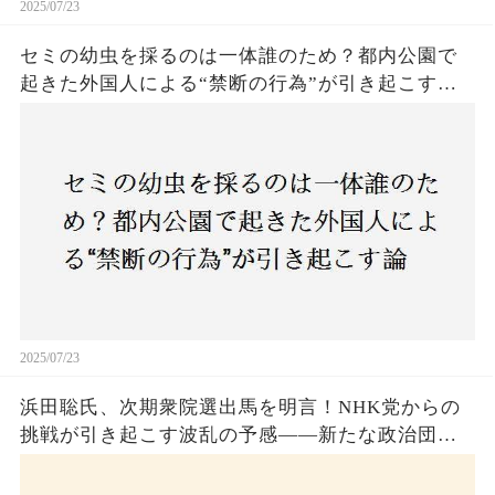
2025/07/23
セミの幼虫を採るのは一体誰のため？都内公園で
起きた外国人による“禁断の行為”が引き起こす論
争とは！子どもたちの楽しみが奪われる？それと
も新たな食文化の一環？
2025/07/23
浜田聡氏、次期衆院選出馬を明言！NHK党からの
挑戦が引き起こす波乱の予感——新たな政治団体
設立に込めた思いとは？「共和党？自由党？」そ
の選択肢に隠された真意とは