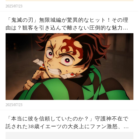
2025/07/23
「鬼滅の刃」無限城編が驚異的なヒット！その理
由は？観客を引き込んで離さない圧倒的な魅力と
は！
2025/07/23
「本当に彼を信頼していたのか？」守護神不在で
託された38歳イエーツの大炎上にファン激怒、ド
ジャース救援陣の崩壊が止まらないワケとは