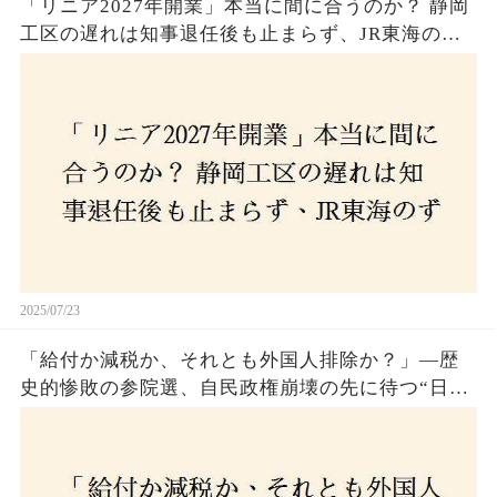
「リニア2027年開業」本当に間に合うのか？ 静岡
工区の遅れは知事退任後も止まらず、JR東海のず
さんな計画とは？
2025/07/23
「給付か減税か、それとも外国人排除か？」―歴
史的惨敗の参院選、自民政権崩壊の先に待つ“日本
経済の自滅シナリオ”とは？なぜ国民は『痛み』を
選び続けるのか