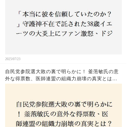
2025/07/23
自民党参院選大敗の裏で明らかに！ 釜萢敏氏の意
外な得票数、医師連盟の組織力崩壊の真実とは？
コロナ禍の注目人物も票を伸ばせず、組織再建の
危機に直面！あなたはこの結果をどう見る？