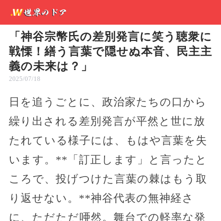
「神谷宗幣氏の差別発言に笑う聴衆に
戦慄！繕う言葉で隠せぬ本音、民主主
義の未来は？」
2025/07/18
日を追うごとに、政治家たちの口から
繰り出される差別発言が平然と世に放
たれている様子には、もはや言葉を失
います。**「訂正します」と言ったと
ころで、投げつけた言葉の棘はもう取
り返せない。**神谷代表の無神経さ
に、ただただ唖然。舞台での軽率な発