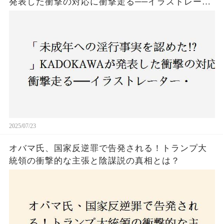
発表した衝撃の対応に衝撃走る──イラストレータ
ー・がおう氏の作品絶版&配信停止の裏側とは
2025/07/23
オバマ氏、国家反逆罪で告発される！トランプ大
統領の衝撃的な主張と陰謀説の真相とは？