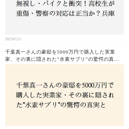
2025/07/23
千葉真一さんの豪邸を5000万円で購入した実業
家、その裏に隠された”水素サプリ”の驚愕の真実
とは？コロナ拒否と30錠の謎のサプリメント。彼
の死と実業家との深い因縁が明らかに！