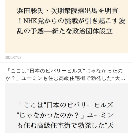
2025/07/23
「ここは“日本のビバリーヒルズ”じゃなかったの
か？」ユーミンも住む高級住宅街で勃発した“天井
バトル”の真相──景観ルールを無視した建築に住
民激怒！