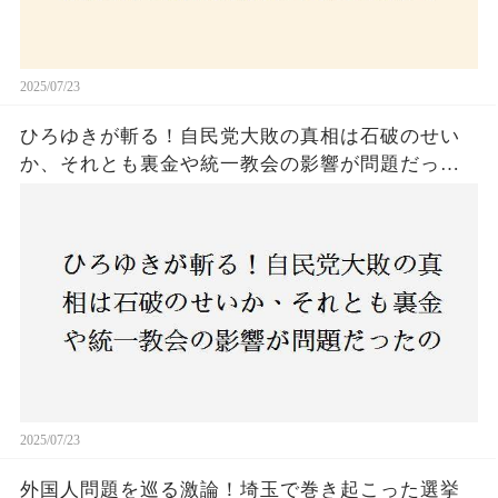
2025/07/23
ひろゆきが斬る！自民党大敗の真相は石破のせい
か、それとも裏金や統一教会の影響が問題だった
のか？ 責任論に揺れる自民党に新たな疑惑が浮
上！
2025/07/23
外国人問題を巡る激論！埼玉で巻き起こった選挙