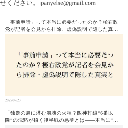
せください。
jpanyelse@gmail.com
「事前申請」って本当に必要だったのか？極右政
党が記者を会見から排除、虚偽説明で隠した真実
とは？
2025/07/23
「独走の裏に潜む崩壊の火種？阪神打線“6番以
降”の沈黙が招く後半戦の悪夢とは——本当に“強
いチーム”と呼べるのか？」