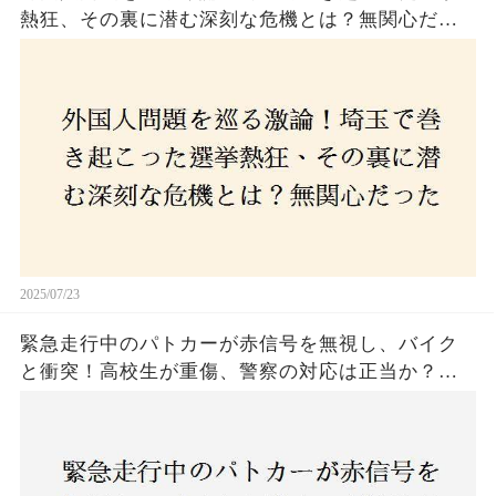
熱狂、その裏に潜む深刻な危機とは？無関心だっ
た市民が感じた「漠然とした不安」、そして「日
本人ファースト」を掲げた新興勢力の台頭。勝因
はネットとSNS、それとも底知れぬ恐怖？政治に無
関心な層が動いた背景にあるものとは？
2025/07/23
緊急走行中のパトカーが赤信号を無視し、バイク
と衝突！高校生が重傷、警察の対応は正当か？兵
庫・明石市で起きた衝撃の事故