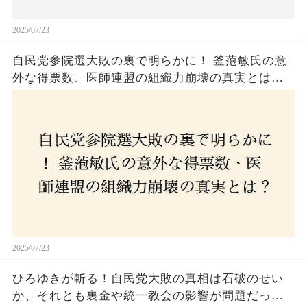
2025/07/23
自民党参院選大敗の裏で明らかに！ 釜萢敏氏の意
外な得票数、医師連盟の組織力崩壊の真実とは？
コロナ禍の注目人物も票を伸ばせず、組織再建の
危機に直面！あなたはこの結果をどう見る？
2025/07/23
ひろゆきが斬る！自民党大敗の真相は石破のせい
か、それとも裏金や統一教会の影響が問題だった