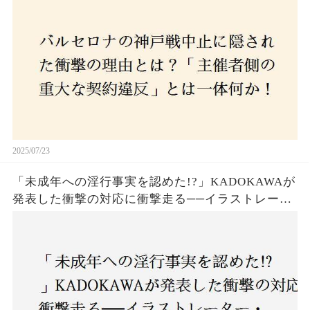
2025/07/23
「未成年への淫行事実を認めた!?」KADOKAWAが
発表した衝撃の対応に衝撃走る──イラストレータ
ー・がおう氏の作品絶版&配信停止の裏側とは