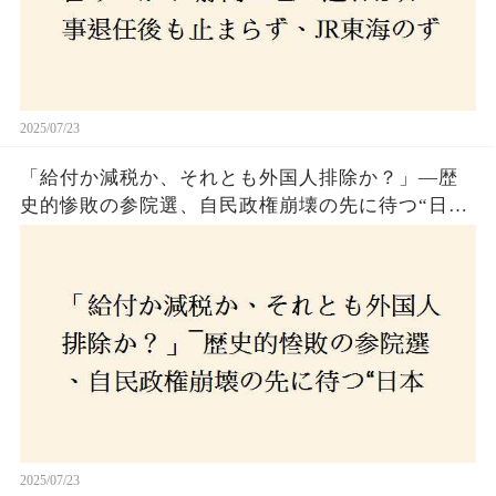
2025/07/23
「給付か減税か、それとも外国人排除か？」―歴
史的惨敗の参院選、自民政権崩壊の先に待つ“日本
経済の自滅シナリオ”とは？なぜ国民は『痛み』を
選び続けるのか
2025/07/23