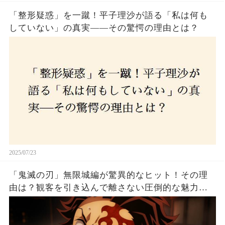
「整形疑惑」を一蹴！平子理沙が語る「私は何も
していない」の真実——その驚愕の理由とは？
2025/07/23
「鬼滅の刃」無限城編が驚異的なヒット！その理
由は？観客を引き込んで離さない圧倒的な魅力と
は！