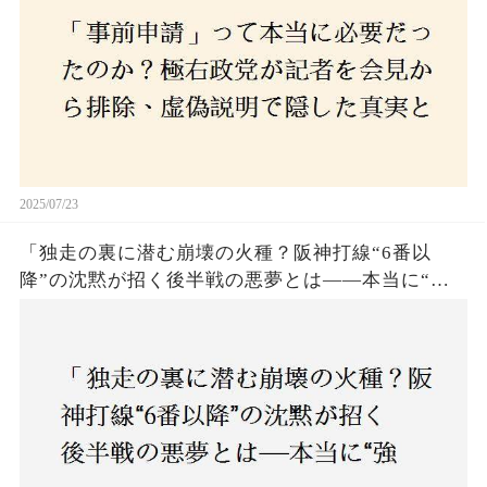
2025/07/23
「独走の裏に潜む崩壊の火種？阪神打線“6番以
降”の沈黙が招く後半戦の悪夢とは——本当に“強
いチーム”と呼べるのか？」