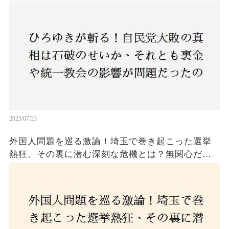
のか？ 責任論に揺れる自民党に新たな疑惑が浮
上！
2025/07/23
外国人問題を巡る激論！埼玉で巻き起こった選挙
熱狂、その裏に潜む深刻な危機とは？無関心だっ
た市民が感じた「漠然とした不安」、そして「日
本人ファースト」を掲げた新興勢力の台頭。勝因
はネットとSNS、それとも底知れぬ恐怖？政治に無
関心な層が動いた背景にあるものとは？