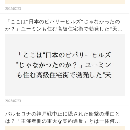
2025/07/23
「ここは“日本のビバリーヒルズ”じゃなかったの
か？」ユーミンも住む高級住宅街で勃発した“天井
バトル”の真相──景観ルールを無視した建築に住
民激怒！
2025/07/23
バルセロナの神戸戦中止に隠された衝撃の理由と
は？「主催者側の重大な契約違反」とは一体何
か！？ファンは一体誰を責めるべきなのか？