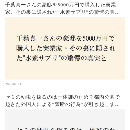
千葉真一さんの豪邸を5000万円で購入した実業
家、その裏に隠された”水素サプリ”の驚愕の真実
とは？コロナ拒否と30錠の謎のサプリメント。彼
の死と実業家との深い因縁が明らかに！
2025/07/23
セミの幼虫を採るのは一体誰のため？都内公園で
起きた外国人による“禁断の行為”が引き起こす論
争とは！子どもたちの楽しみが奪われる？それと
も新たな食文化の一環？