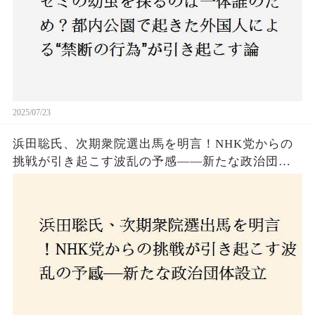
2025/07/23
浜田聡氏、次期衆院選出馬を明言！NHK党からの
挑戦が引き起こす波乱の予感——新たな政治団体
設立に込めた思いとは？「共和党？自由党？」そ
の選択肢に隠された真意とは