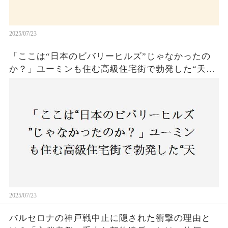
2025/07/23
「ここは“日本のビバリーヒルズ”じゃなかったの
か？」ユーミンも住む高級住宅街で勃発した“天井
バトル”の真相──景観ルールを無視した建築に住
民激怒！
2025/07/23
バルセロナの神戸戦中止に隠された衝撃の理由と