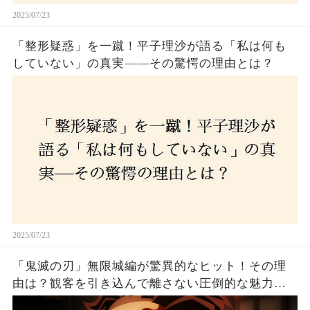
2025/07/23
「整形疑惑」を一蹴！平子理沙が語る「私は何も
していない」の真実——その驚愕の理由とは？
2025/07/23
「鬼滅の刃」無限城編が驚異的なヒット！その理
由は？観客を引き込んで離さない圧倒的な魅力と
は！