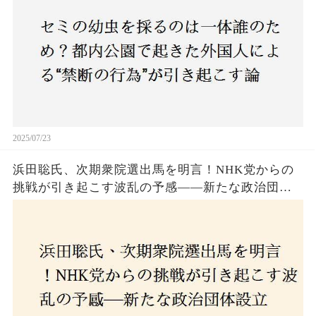
2025/07/23
浜田聡氏、次期衆院選出馬を明言！NHK党からの
挑戦が引き起こす波乱の予感——新たな政治団体
設立に込めた思いとは？「共和党？自由党？」そ
の選択肢に隠された真意とは