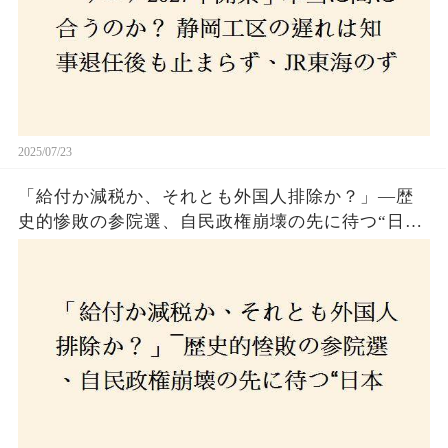
2025/07/23
「給付か減税か、それとも外国人排除か？」―歴
史的惨敗の参院選、自民政権崩壊の先に待つ“日本
経済の自滅シナリオ”とは？なぜ国民は『痛み』を
選び続けるのか