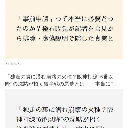
とは？
2025/07/23
「独走の裏に潜む崩壊の火種？阪神打線“6番以
降”の沈黙が招く後半戦の悪夢とは——本当に“強
いチーム”と呼べるのか？」