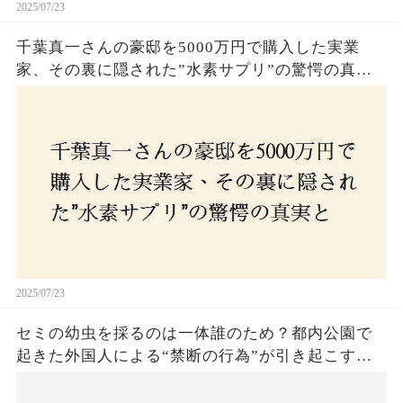
2025/07/23
千葉真一さんの豪邸を5000万円で購入した実業
家、その裏に隠された”水素サプリ”の驚愕の真実
とは？コロナ拒否と30錠の謎のサプリメント。彼
の死と実業家との深い因縁が明らかに！
2025/07/23
セミの幼虫を採るのは一体誰のため？都内公園で
起きた外国人による“禁断の行為”が引き起こす論
争とは！子どもたちの楽しみが奪われる？それと
も新たな食文化の一環？