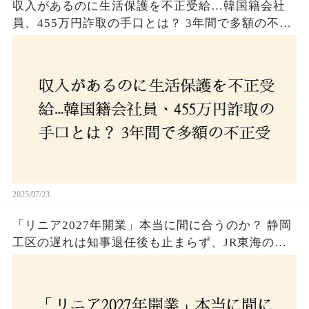
収入があるのに生活保護を不正受給…韓国籍会社
員、455万円詐取の手口とは？ 3年間で多額の不正
受給、広島で逮捕の背景に隠された真実とは！
2025/07/23
「リニア2027年開業」本当に間に合うのか？ 静岡
工区の遅れは知事退任後も止まらず、JR東海のず
さんな計画とは？