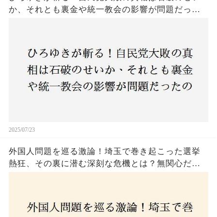
か、それとも裏金や統一教会の影響が問題だった
のか？ 責任論に揺れる自民党に新たな疑惑が浮
上！
2025/07/23
外国人問題を巡る激論！埼玉で巻き起こった選挙
熱狂、その裏に潜む深刻な危機とは？無関心だっ
た市民が感じた「漠然とした不安」、そして「日
本人ファースト」を掲げた新興勢力の台頭。勝因
はネットとSNS、それとも底知れぬ恐怖？政治に無
関心な層が動いた背景にあるものとは？