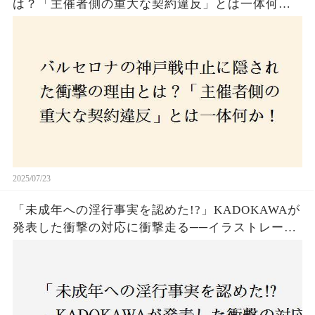
は？「主催者側の重大な契約違反」とは一体何
か！？ファンは一体誰を責めるべきなのか？
2025/07/23
「未成年への淫行事実を認めた!?」KADOKAWAが
発表した衝撃の対応に衝撃走る──イラストレータ
ー・がおう氏の作品絶版&配信停止の裏側とは