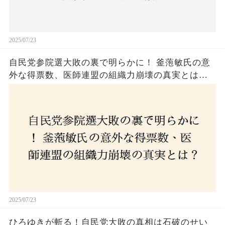
2025/07/23
自民党参院選大敗の裏で明らかに！ 釜萢敏氏の意
外な得票数、医師連盟の組織力崩壊の真実とは？
コロナ禍の注目人物も票を伸ばせず、組織再建の
危機に直面！あなたはこの結果をどう見る？
2025/07/23
ひろゆきが斬る！自民党大敗の真相は石破のせい