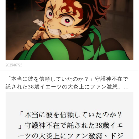
2025/07/23
「本当に彼を信頼していたのか？」守護神不在で
託された38歳イエーツの大炎上にファン激怒、ド
ジャース救援陣の崩壊が止まらないワケとは