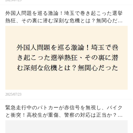
外国人問題を巡る激論！埼玉で巻き起こった選挙
熱狂、その裏に潜む深刻な危機とは？無関心だっ
た市民が感じた「漠然とした不安」、そして「日
本人ファースト」を掲げた新興勢力の台頭。勝因
はネットとSNS、それとも底知れぬ恐怖？政治に無
関心な層が動いた背景にあるものとは？
2025/07/23
緊急走行中のパトカーが赤信号を無視し、バイク
と衝突！高校生が重傷、警察の対応は正当か？兵
庫・明石市で起きた衝撃の事故