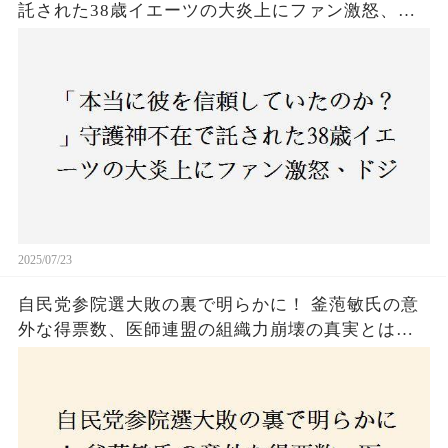
託された38歳イエーツの大炎上にファン激怒、ド
ジャース救援陣の崩壊が止まらないワケとは
2025/07/23
自民党参院選大敗の裏で明らかに！ 釜萢敏氏の意
外な得票数、医師連盟の組織力崩壊の真実とは？
コロナ禍の注目人物も票を伸ばせず、組織再建の
危機に直面！あなたはこの結果をどう見る？