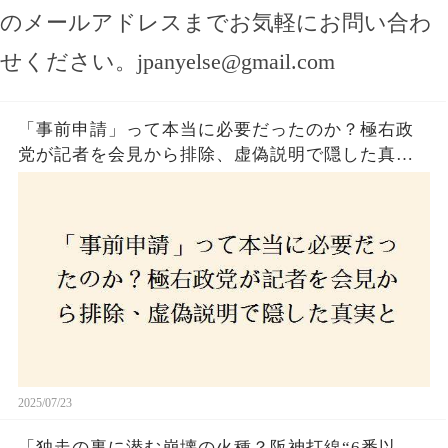
のメールアドレスまでお気軽にお問い合わ
せください。
jpanyelse@gmail.com
「事前申請」って本当に必要だったのか？極右政
党が記者を会見から排除、虚偽説明で隠した真実
とは？
2025/07/23
「独走の裏に潜む崩壊の火種？阪神打線“6番以