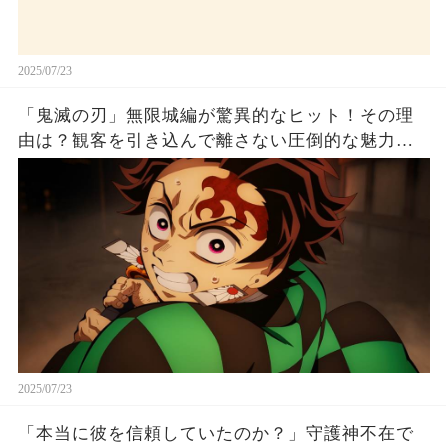
2025/07/23
「鬼滅の刃」無限城編が驚異的なヒット！その理
由は？観客を引き込んで離さない圧倒的な魅力と
は！
2025/07/23
「本当に彼を信頼していたのか？」守護神不在で