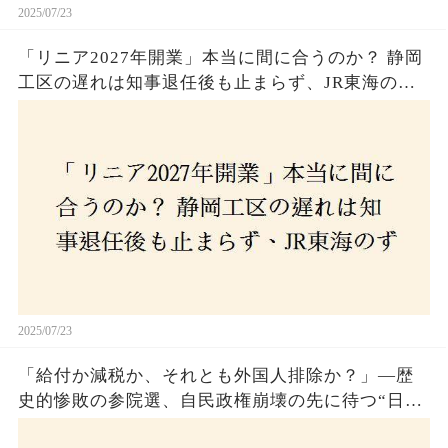
2025/07/23
「リニア2027年開業」本当に間に合うのか？ 静岡
工区の遅れは知事退任後も止まらず、JR東海のず
さんな計画とは？
2025/07/23
「給付か減税か、それとも外国人排除か？」―歴
史的惨敗の参院選、自民政権崩壊の先に待つ“日本
経済の自滅シナリオ”とは？なぜ国民は『痛み』を