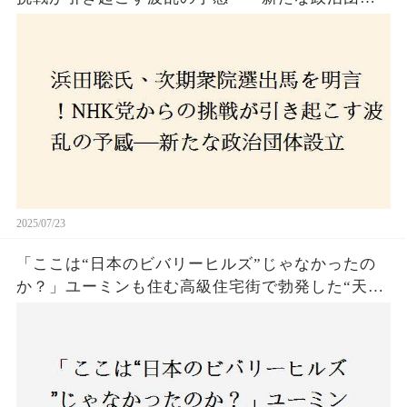
設立に込めた思いとは？「共和党？自由党？」そ
の選択肢に隠された真意とは
2025/07/23
「ここは“日本のビバリーヒルズ”じゃなかったの
か？」ユーミンも住む高級住宅街で勃発した“天井
バトル”の真相──景観ルールを無視した建築に住
民激怒！