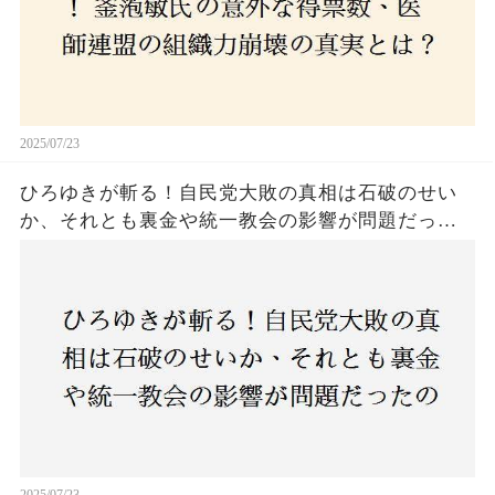
2025/07/23
ひろゆきが斬る！自民党大敗の真相は石破のせい
か、それとも裏金や統一教会の影響が問題だった
のか？ 責任論に揺れる自民党に新たな疑惑が浮
上！
2025/07/23