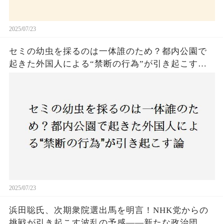
2025/07/23
セミの幼虫を採るのは一体誰のため？都内公園で
起きた外国人による“禁断の行為”が引き起こす論
争とは！子どもたちの楽しみが奪われる？それと
も新たな食文化の一環？
2025/07/23
浜田聡氏、次期衆院選出馬を明言！NHK党からの
挑戦が引き起こす波乱の予感——新たな政治団体