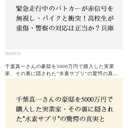
2025/07/23
千葉真一さんの豪邸を5000万円で購入した実業
家、その裏に隠された”水素サプリ”の驚愕の真実
とは？コロナ拒否と30錠の謎のサプリメント。彼
の死と実業家との深い因縁が明らかに！