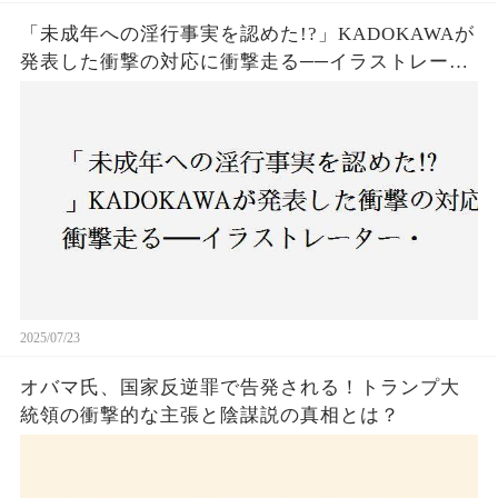
「未成年への淫行事実を認めた!?」KADOKAWAが
発表した衝撃の対応に衝撃走る──イラストレータ
ー・がおう氏の作品絶版&配信停止の裏側とは
2025/07/23
オバマ氏、国家反逆罪で告発される！トランプ大
統領の衝撃的な主張と陰謀説の真相とは？