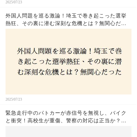
2025/07/23
外国人問題を巡る激論！埼玉で巻き起こった選挙
熱狂、その裏に潜む深刻な危機とは？無関心だっ
た市民が感じた「漠然とした不安」、そして「日
本人ファースト」を掲げた新興勢力の台頭。勝因
はネットとSNS、それとも底知れぬ恐怖？政治に無
関心な層が動いた背景にあるものとは？
2025/07/23
緊急走行中のパトカーが赤信号を無視し、バイク
と衝突！高校生が重傷、警察の対応は正当か？兵
庫・明石市で起きた衝撃の事故