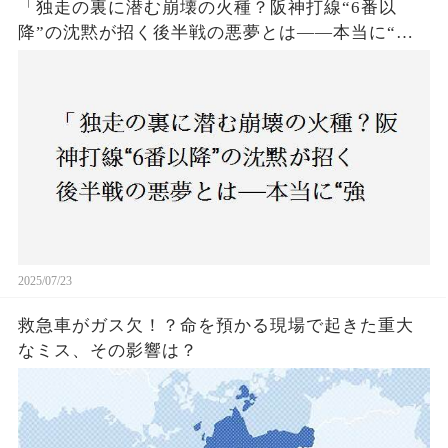
「独走の裏に潜む崩壊の火種？阪神打線“6番以
降”の沈黙が招く後半戦の悪夢とは——本当に“強
いチーム”と呼べるのか？」
2025/07/23
救急車がガス欠！？命を預かる現場で起きた重大
なミス、その影響は？