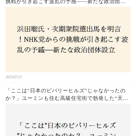
挑戦が引き起こす波乱の予感——新たな政治団体
設立に込めた思いとは？「共和党？自由党？」そ
の選択肢に隠された真意とは
2025/07/23
「ここは“日本のビバリーヒルズ”じゃなかったの
か？」ユーミンも住む高級住宅街で勃発した“天井
バトル”の真相──景観ルールを無視した建築に住
民激怒！