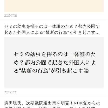
2025/07/23
セミの幼虫を採るのは一体誰のため？都内公園で
起きた外国人による“禁断の行為”が引き起こす論
争とは！子どもたちの楽しみが奪われる？それと
も新たな食文化の一環？
2025/07/23
浜田聡氏、次期衆院選出馬を明言！NHK党からの