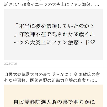
託された38歳イエーツの大炎上にファン激怒、ド
ジャース救援陣の崩壊が止まらないワケとは
2025/07/23
自民党参院選大敗の裏で明らかに！ 釜萢敏氏の意
外な得票数、医師連盟の組織力崩壊の真実とは？
コロナ禍の注目人物も票を伸ばせず、組織再建の
危機に直面！あなたはこの結果をどう見る？