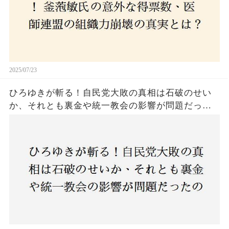
2025/07/23
ひろゆきが斬る！自民党大敗の真相は石破のせい
か、それとも裏金や統一教会の影響が問題だった
のか？ 責任論に揺れる自民党に新たな疑惑が浮
上！