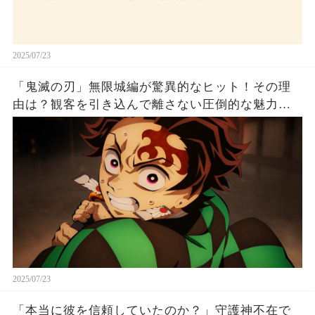
2025/07/23
「鬼滅の刃」無限城編が驚異的なヒット！その理
由は？観客を引き込んで離さない圧倒的な魅力と
は！
2025/07/23
「本当に彼を信頼していたのか？」守護神不在で