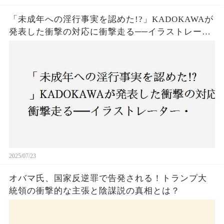
「未成年への淫行事実を認めた!?」KADOKAWAが
発表した衝撃の対応に衝撃走る──イラストレータ
ー・がおう氏の作品絶版&配信停止の裏側とは
2025/07/23
オバマ氏、国家反逆罪で告発される！トランプ大
統領の衝撃的な主張と陰謀説の真相とは？