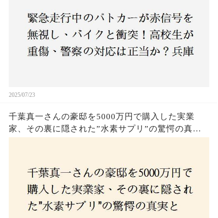
2025/07/23
千葉真一さんの豪邸を5000万円で購入した実業
家、その裏に隠された”水素サプリ”の驚愕の真実
とは？コロナ拒否と30錠の謎のサプリメント。彼
の死と実業家との深い因縁が明らかに！