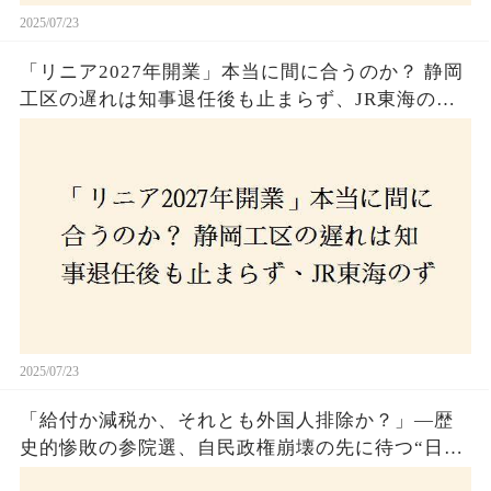
2025/07/23
「リニア2027年開業」本当に間に合うのか？ 静岡
工区の遅れは知事退任後も止まらず、JR東海のず
さんな計画とは？
2025/07/23
「給付か減税か、それとも外国人排除か？」―歴
史的惨敗の参院選、自民政権崩壊の先に待つ“日本
経済の自滅シナリオ”とは？なぜ国民は『痛み』を