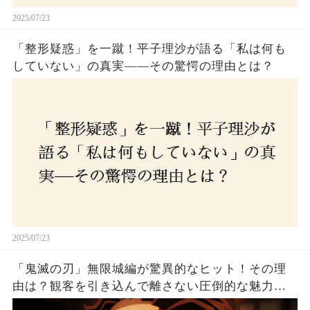
2025/07/23
「整形疑惑」を一蹴！平子理沙が語る「私は何も
していない」の真実——その驚愕の理由とは？
2025/07/23
「鬼滅の刃」無限城編が驚異的なヒット！その理
由は？観客を引き込んで離さない圧倒的な魅力と
は！