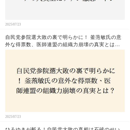
2025/07/23
自民党参院選大敗の裏で明らかに！ 釜萢敏氏の意
外な得票数、医師連盟の組織力崩壊の真実とは？
コロナ禍の注目人物も票を伸ばせず、組織再建の
危機に直面！あなたはこの結果をどう見る？
2025/07/23
ひろゆきが斬る！自民党大敗の真相は石破のせい