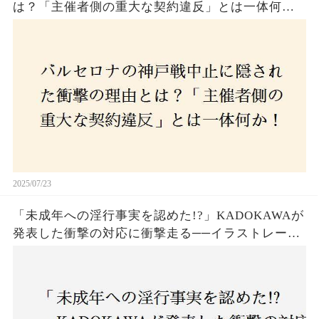
は？「主催者側の重大な契約違反」とは一体何
か！？ファンは一体誰を責めるべきなのか？
2025/07/23
「未成年への淫行事実を認めた!?」KADOKAWAが
発表した衝撃の対応に衝撃走る──イラストレータ
ー・がおう氏の作品絶版&配信停止の裏側とは