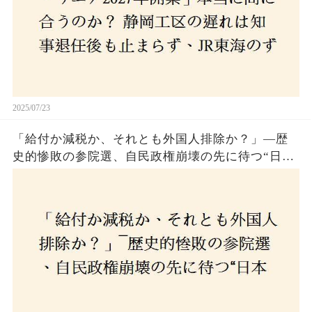
2025/07/23
「給付か減税か、それとも外国人排除か？」―歴
史的惨敗の参院選、自民政権崩壊の先に待つ“日本
経済の自滅シナリオ”とは？なぜ国民は『痛み』を
選び続けるのか