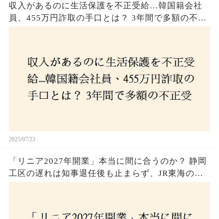
収入があるのに生活保護を不正受給…韓国籍会社
員、455万円詐取の手口とは？ 3年間で多額の不正
受給、広島で逮捕の背景に隠された真実とは！
2025/07/23
「リニア2027年開業」本当に間に合うのか？ 静岡
工区の遅れは知事退任後も止まらず、JR東海のず
さんな計画とは？