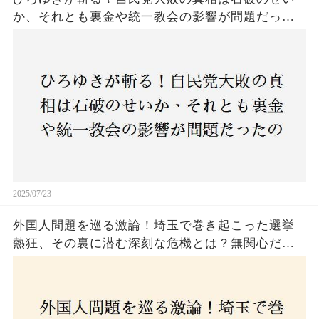
か、それとも裏金や統一教会の影響が問題だった
のか？ 責任論に揺れる自民党に新たな疑惑が浮
上！
2025/07/23
外国人問題を巡る激論！埼玉で巻き起こった選挙
熱狂、その裏に潜む深刻な危機とは？無関心だっ
た市民が感じた「漠然とした不安」、そして「日
本人ファースト」を掲げた新興勢力の台頭。勝因
はネットとSNS、それとも底知れぬ恐怖？政治に無
関心な層が動いた背景にあるものとは？