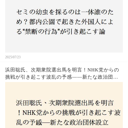
も新たな食文化の一環？
2025/07/23
浜田聡氏、次期衆院選出馬を明言！NHK党からの
挑戦が引き起こす波乱の予感——新たな政治団体
設立に込めた思いとは？「共和党？自由党？」そ
の選択肢に隠された真意とは