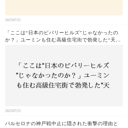
2025/07/23
「ここは“日本のビバリーヒルズ”じゃなかったの
か？」ユーミンも住む高級住宅街で勃発した“天井
バトル”の真相──景観ルールを無視した建築に住
民激怒！
2025/07/23
バルセロナの神戸戦中止に隠された衝撃の理由と