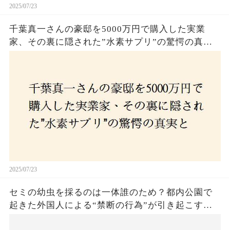
2025/07/23
千葉真一さんの豪邸を5000万円で購入した実業
家、その裏に隠された”水素サプリ”の驚愕の真実
とは？コロナ拒否と30錠の謎のサプリメント。彼
の死と実業家との深い因縁が明らかに！
2025/07/23
セミの幼虫を採るのは一体誰のため？都内公園で
起きた外国人による“禁断の行為”が引き起こす論
争とは！子どもたちの楽しみが奪われる？それと