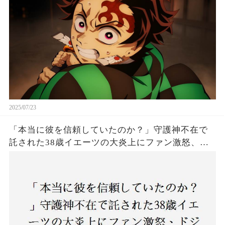
2025/07/23
「本当に彼を信頼していたのか？」守護神不在で
託された38歳イエーツの大炎上にファン激怒、ド
ジャース救援陣の崩壊が止まらないワケとは