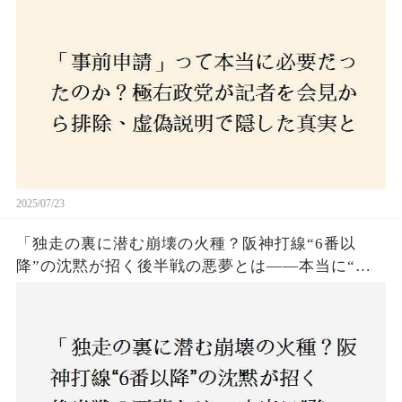
とは？
2025/07/23
「独走の裏に潜む崩壊の火種？阪神打線“6番以
降”の沈黙が招く後半戦の悪夢とは——本当に“強
いチーム”と呼べるのか？」