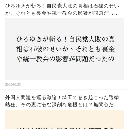
ひろゆきが斬る！自民党大敗の真相は石破のせい
か、それとも裏金や統一教会の影響が問題だった
のか？ 責任論に揺れる自民党に新たな疑惑が浮
上！
2025/07/23
外国人問題を巡る激論！埼玉で巻き起こった選挙
熱狂、その裏に潜む深刻な危機とは？無関心だっ
た市民が感じた「漠然とした不安」、そして「日
本人ファースト」を掲げた新興勢力の台頭。勝因
はネットとSNS、それとも底知れぬ恐怖？政治に無