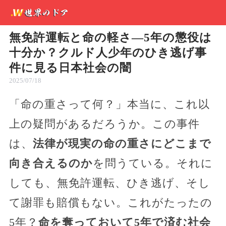
無免許運転と命の軽さ—5年の懲役は
十分か？クルド人少年のひき逃げ事
件に見る日本社会の闇
2025/07/18
「命の重さって何？」本当に、これ以
上の疑問があるだろうか。この事件
は、
法律が現実の命の重さにどこまで
向き合えるのか
を問うている。それに
しても、無免許運転、ひき逃げ、そし
て謝罪も賠償もない。これがたったの
5年？
命を奪っておいて5年で済む社会