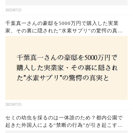
2025/07/23
千葉真一さんの豪邸を5000万円で購入した実業
家、その裏に隠された”水素サプリ”の驚愕の真実
とは？コロナ拒否と30錠の謎のサプリメント。彼
の死と実業家との深い因縁が明らかに！
2025/07/23
セミの幼虫を採るのは一体誰のため？都内公園で
起きた外国人による“禁断の行為”が引き起こす論
争とは！子どもたちの楽しみが奪われる？それと