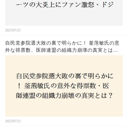
2025/07/23
自民党参院選大敗の裏で明らかに！ 釜萢敏氏の意
外な得票数、医師連盟の組織力崩壊の真実とは？
コロナ禍の注目人物も票を伸ばせず、組織再建の
危機に直面！あなたはこの結果をどう見る？
2025/07/23