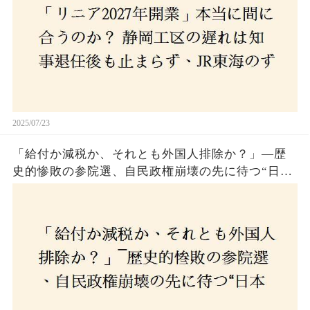
2025/07/23
「給付か減税か、それとも外国人排除か？」―歴
史的惨敗の参院選、自民政権崩壊の先に待つ“日本
経済の自滅シナリオ”とは？なぜ国民は『痛み』を
選び続けるのか