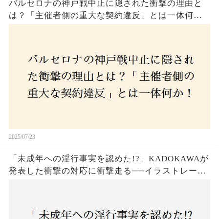
バルセロナの神戸戦中止に隠された衝撃の理由と
は？「主催者側の重大な契約違反」とは一体何
か！？ファンは一体誰を責めるべきなのか？
2025/07/23
「未成年への淫行事実を認めた!?」KADOKAWAが
発表した衝撃の対応に衝撃走る──イラストレータ
ー・がおう氏の作品絶版&配信停止の裏側とは