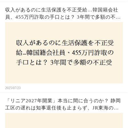
収入があるのに生活保護を不正受給…韓国籍会社
員、455万円詐取の手口とは？ 3年間で多額の不正
受給、広島で逮捕の背景に隠された真実とは！
2025/07/23
「リニア2027年開業」本当に間に合うのか？ 静岡
工区の遅れは知事退任後も止まらず、JR東海のず
さんな計画とは？