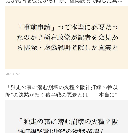
党が記者を会見から排除、虚偽説明で隠した真実
とは？
2025/07/23
「独走の裏に潜む崩壊の火種？阪神打線“6番以
降”の沈黙が招く後半戦の悪夢とは——本当に“強
いチーム”と呼べるのか？」