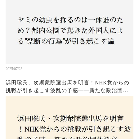
も新たな食文化の一環？
2025/07/23
浜田聡氏、次期衆院選出馬を明言！NHK党からの
挑戦が引き起こす波乱の予感——新たな政治団体
設立に込めた思いとは？「共和党？自由党？」そ
の選択肢に隠された真意とは