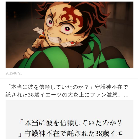
は！
2025/07/23
「本当に彼を信頼していたのか？」守護神不在で
託された38歳イエーツの大炎上にファン激怒、ド
ジャース救援陣の崩壊が止まらないワケとは