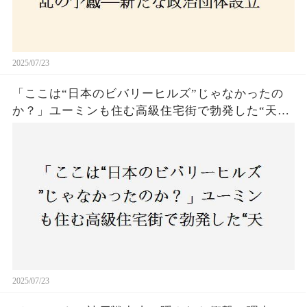
2025/07/23
「ここは“日本のビバリーヒルズ”じゃなかったの
か？」ユーミンも住む高級住宅街で勃発した“天井
バトル”の真相──景観ルールを無視した建築に住
民激怒！
2025/07/23