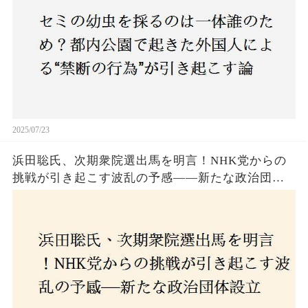
2025/07/23
浜田聡氏、次期衆院選出馬を明言！NHK党からの
挑戦が引き起こす波乱の予感——新たな政治団体
設立に込めた思いとは？「共和党？自由党？」そ
の選択肢に隠された真意とは