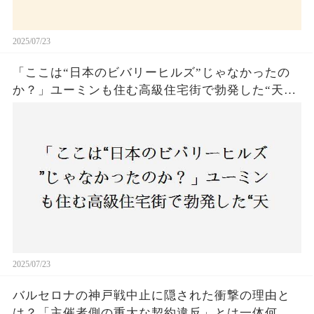
2025/07/23
「ここは“日本のビバリーヒルズ”じゃなかったの
か？」ユーミンも住む高級住宅街で勃発した“天井
バトル”の真相──景観ルールを無視した建築に住
民激怒！
2025/07/23
バルセロナの神戸戦中止に隠された衝撃の理由と
は？「主催者側の重大な契約違反」とは一体何