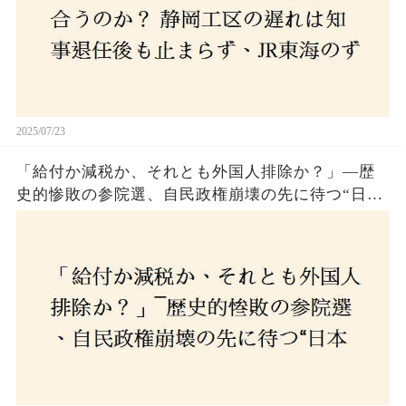
2025/07/23
「給付か減税か、それとも外国人排除か？」―歴
史的惨敗の参院選、自民政権崩壊の先に待つ“日本
経済の自滅シナリオ”とは？なぜ国民は『痛み』を
選び続けるのか