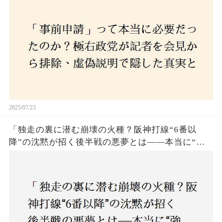
2025/07/23
「独走の裏に潜む崩壊の火種？阪神打線“6番以
降”の沈黙が招く後半戦の悪夢とは——本当に“強
いチーム”と呼べるのか？」