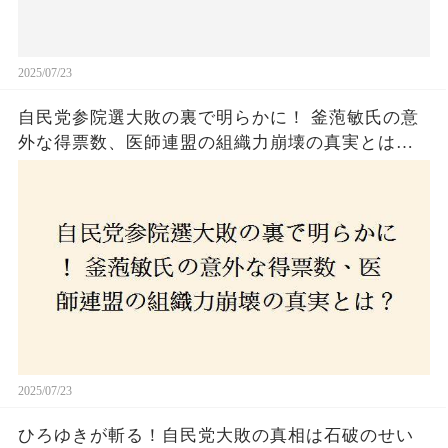
2025/07/23
自民党参院選大敗の裏で明らかに！ 釜萢敏氏の意
外な得票数、医師連盟の組織力崩壊の真実とは？
コロナ禍の注目人物も票を伸ばせず、組織再建の
危機に直面！あなたはこの結果をどう見る？
2025/07/23
ひろゆきが斬る！自民党大敗の真相は石破のせい