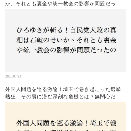
か、それとも裏金や統一教会の影響が問題だった
のか？ 責任論に揺れる自民党に新たな疑惑が浮
上！
2025/07/23
外国人問題を巡る激論！埼玉で巻き起こった選挙
熱狂、その裏に潜む深刻な危機とは？無関心だっ
た市民が感じた「漠然とした不安」、そして「日
本人ファースト」を掲げた新興勢力の台頭。勝因
はネットとSNS、それとも底知れぬ恐怖？政治に無
関心な層が動いた背景にあるものとは？