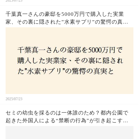
2025/07/23
千葉真一さんの豪邸を5000万円で購入した実業
家、その裏に隠された”水素サプリ”の驚愕の真実
とは？コロナ拒否と30錠の謎のサプリメント。彼
の死と実業家との深い因縁が明らかに！
2025/07/23
セミの幼虫を採るのは一体誰のため？都内公園で
起きた外国人による“禁断の行為”が引き起こす論
争とは！子どもたちの楽しみが奪われる？それと
も新たな食文化の一環？