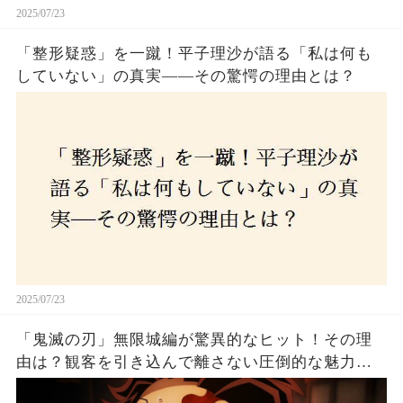
2025/07/23
「整形疑惑」を一蹴！平子理沙が語る「私は何も
していない」の真実——その驚愕の理由とは？
2025/07/23
「鬼滅の刃」無限城編が驚異的なヒット！その理
由は？観客を引き込んで離さない圧倒的な魅力と
は！