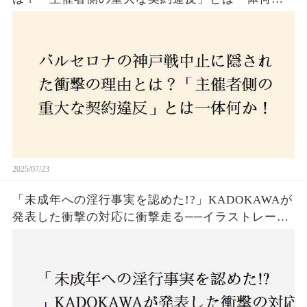
か！？ファンは一体誰を責めるべきなのか？
2025/07/23
「未成年への淫行事実を認めた!?」KADOKAWAが
発表した衝撃の対応に衝撃走る──イラストレータ
ー・がおう氏の作品絶版&配信停止の裏側とは