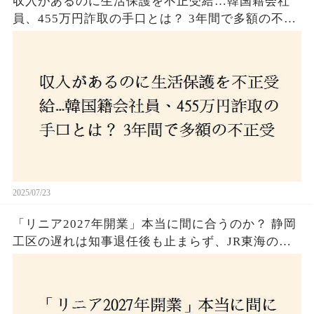
収入があるのに生活保護を不正受給…韓国籍会社
員、455万円詐取の手口とは？ 3年間で多額の不正
受給、広島で逮捕の背景に隠された真実とは！
2025/07/23
「リニア2027年開業」本当に間に合うのか？ 静岡
工区の遅れは知事退任後も止まらず、JR東海のず
さんな計画とは？