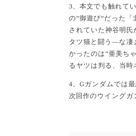
3、本文でも触れて
の”御遊び”だった
されていた神谷明氏
タツ猫と闘う―な凄
かったのは”亜美ち
るヤツは判る、当時
4、Gガンダムでは
次回作のウイングガ