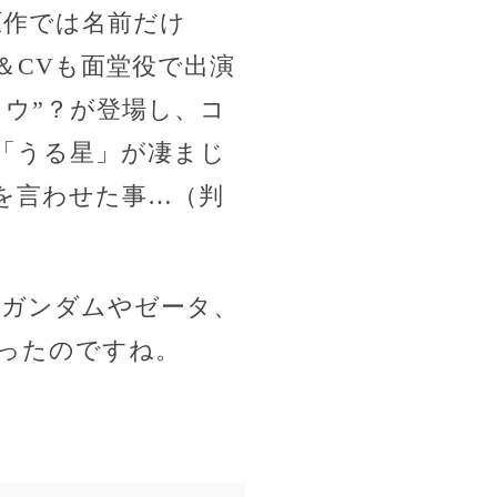
原作では名前だけ
＆CVも面堂役で出演
ウ”？が登場し、コ
「うる星」が凄まじ
を言わせた事…（判
てガンダムやゼータ、
経ったのですね。