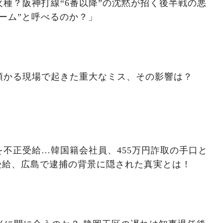
種？阪神打線“6番以降”の沈黙が招く後半戦の悪
ーム”と呼べるのか？」
預かる現場で起きた重大なミス、その影響は？
不正受給…韓国籍会社員、455万円詐取の手口と
受給、広島で逮捕の背景に隠された真実とは！