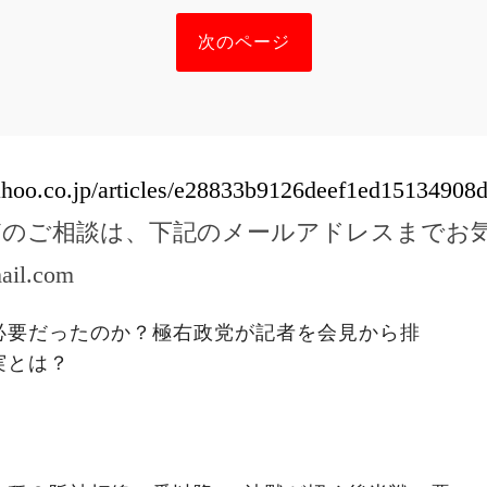
次のページ
yahoo.co.jp/articles/e28833b9126deef1ed1513490
どのご相談は、下記のメールアドレスまでお
ail.com
必要だったのか？極右政党が記者を会見から排
実とは？