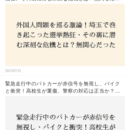
た市民が感じた「漠然とした不安」、そして「日
本人ファースト」を掲げた新興勢力の台頭。勝因
はネットとSNS、それとも底知れぬ恐怖？政治に無
関心な層が動いた背景にあるものとは？
2025/07/23
緊急走行中のパトカーが赤信号を無視し、バイク
と衝突！高校生が重傷、警察の対応は正当か？兵
庫・明石市で起きた衝撃の事故