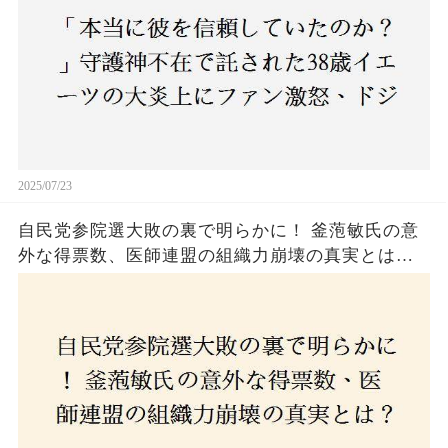
2025/07/23
自民党参院選大敗の裏で明らかに！ 釜萢敏氏の意
外な得票数、医師連盟の組織力崩壊の真実とは？
コロナ禍の注目人物も票を伸ばせず、組織再建の
危機に直面！あなたはこの結果をどう見る？