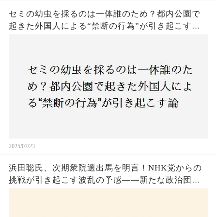
セミの幼虫を採るのは一体誰のため？都内公園で
起きた外国人による“禁断の行為”が引き起こす論
争とは！子どもたちの楽しみが奪われる？それと
も新たな食文化の一環？
2025/07/23
浜田聡氏、次期衆院選出馬を明言！NHK党からの
挑戦が引き起こす波乱の予感——新たな政治団体
設立に込めた思いとは？「共和党？自由党？」そ
の選択肢に隠された真意とは