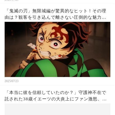
「鬼滅の刃」無限城編が驚異的なヒット！その理
由は？観客を引き込んで離さない圧倒的な魅力と
は！
2025/07/23
「本当に彼を信頼していたのか？」守護神不在で
託された38歳イエーツの大炎上にファン激怒、ド
ジャース救援陣の崩壊が止まらないワケとは