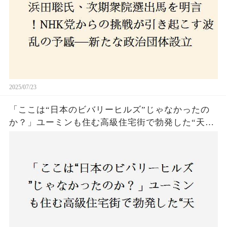
2025/07/23
「ここは“日本のビバリーヒルズ”じゃなかったの
か？」ユーミンも住む高級住宅街で勃発した“天井
バトル”の真相──景観ルールを無視した建築に住
民激怒！