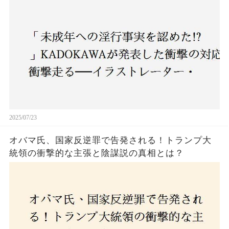
ー・がおう氏の作品絶版&配信停止の裏側とは
2025/07/23
オバマ氏、国家反逆罪で告発される！トランプ大
統領の衝撃的な主張と陰謀説の真相とは？