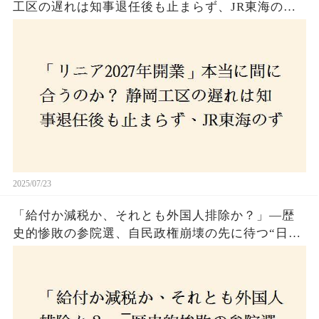
工区の遅れは知事退任後も止まらず、JR東海のず
さんな計画とは？
2025/07/23
「給付か減税か、それとも外国人排除か？」―歴
史的惨敗の参院選、自民政権崩壊の先に待つ“日本
経済の自滅シナリオ”とは？なぜ国民は『痛み』を
選び続けるのか