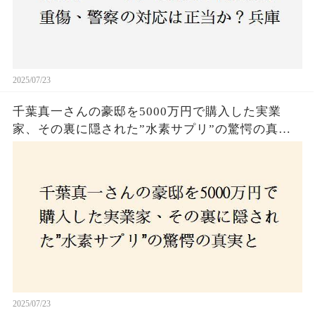
2025/07/23
千葉真一さんの豪邸を5000万円で購入した実業
家、その裏に隠された”水素サプリ”の驚愕の真実
とは？コロナ拒否と30錠の謎のサプリメント。彼
の死と実業家との深い因縁が明らかに！
2025/07/23