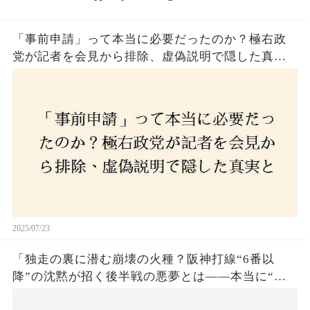
「事前申請」って本当に必要だったのか？極右政
党が記者を会見から排除、虚偽説明で隠した真実
とは？
2025/07/23
「独走の裏に潜む崩壊の火種？阪神打線“6番以
降”の沈黙が招く後半戦の悪夢とは——本当に“強
いチーム”と呼べるのか？」