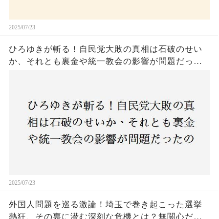
2025/07/23
ひろゆきが斬る！自民党大敗の真相は石破のせい
か、それとも裏金や統一教会の影響が問題だった
のか？ 責任論に揺れる自民党に新たな疑惑が浮
上！
2025/07/23
外国人問題を巡る激論！埼玉で巻き起こった選挙
熱狂、その裏に潜む深刻な危機とは？無関心だっ