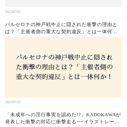
2025/07/23
バルセロナの神戸戦中止に隠された衝撃の理由と
は？「主催者側の重大な契約違反」とは一体何
か！？ファンは一体誰を責めるべきなのか？
2025/07/23
「未成年への淫行事実を認めた!?」KADOKAWAが
発表した衝撃の対応に衝撃走る──イラストレータ