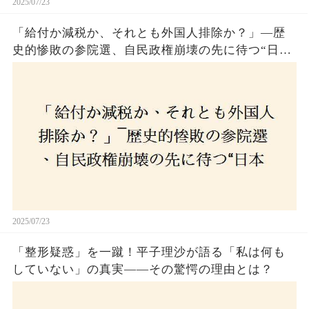
2025/07/23
「給付か減税か、それとも外国人排除か？」―歴
史的惨敗の参院選、自民政権崩壊の先に待つ“日本
経済の自滅シナリオ”とは？なぜ国民は『痛み』を
選び続けるのか
2025/07/23
「整形疑惑」を一蹴！平子理沙が語る「私は何も
していない」の真実——その驚愕の理由とは？