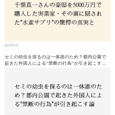
2025/07/23
セミの幼虫を採るのは一体誰のため？都内公園で
起きた外国人による“禁断の行為”が引き起こす論
争とは！子どもたちの楽しみが奪われる？それと
も新たな食文化の一環？