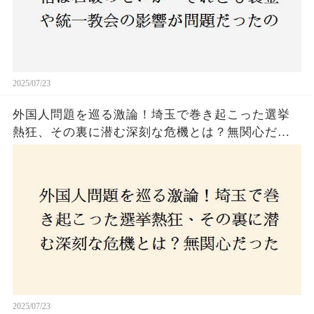
2025/07/23
外国人問題を巡る激論！埼玉で巻き起こった選挙
熱狂、その裏に潜む深刻な危機とは？無関心だっ
た市民が感じた「漠然とした不安」、そして「日
本人ファースト」を掲げた新興勢力の台頭。勝因
はネットとSNS、それとも底知れぬ恐怖？政治に無
関心な層が動いた背景にあるものとは？
2025/07/23