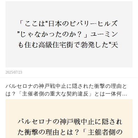
バトル”の真相──景観ルールを無視した建築に住
民激怒！
2025/07/23
バルセロナの神戸戦中止に隠された衝撃の理由と
は？「主催者側の重大な契約違反」とは一体何
か！？ファンは一体誰を責めるべきなのか？