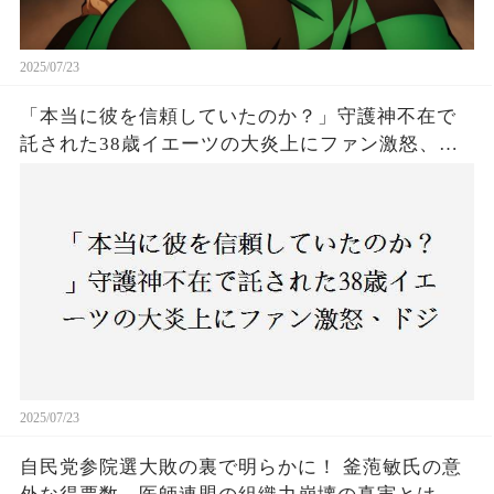
2025/07/23
「本当に彼を信頼していたのか？」守護神不在で
託された38歳イエーツの大炎上にファン激怒、ド
ジャース救援陣の崩壊が止まらないワケとは
2025/07/23
自民党参院選大敗の裏で明らかに！ 釜萢敏氏の意