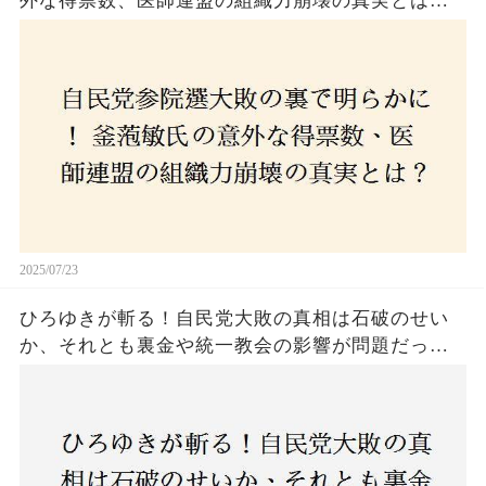
外な得票数、医師連盟の組織力崩壊の真実とは？
コロナ禍の注目人物も票を伸ばせず、組織再建の
危機に直面！あなたはこの結果をどう見る？
2025/07/23
ひろゆきが斬る！自民党大敗の真相は石破のせい
か、それとも裏金や統一教会の影響が問題だった
のか？ 責任論に揺れる自民党に新たな疑惑が浮
上！