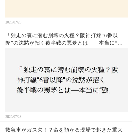
2025/07/23
「独走の裏に潜む崩壊の火種？阪神打線“6番以
降”の沈黙が招く後半戦の悪夢とは——本当に“強
いチーム”と呼べるのか？」
2025/07/23
救急車がガス欠！？命を預かる現場で起きた重大