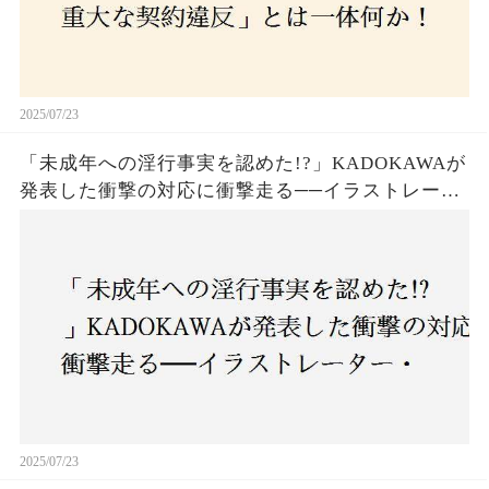
2025/07/23
「未成年への淫行事実を認めた!?」KADOKAWAが
発表した衝撃の対応に衝撃走る──イラストレータ
ー・がおう氏の作品絶版&配信停止の裏側とは
2025/07/23