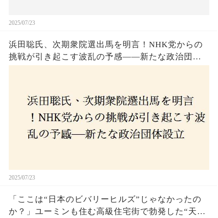
2025/07/23
浜田聡氏、次期衆院選出馬を明言！NHK党からの
挑戦が引き起こす波乱の予感——新たな政治団体
設立に込めた思いとは？「共和党？自由党？」そ
の選択肢に隠された真意とは
2025/07/23
「ここは“日本のビバリーヒルズ”じゃなかったの
か？」ユーミンも住む高級住宅街で勃発した“天井