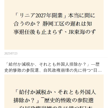
2025/07/23
「給付か減税か、それとも外国人排除か？」―歴
史的惨敗の参院選、自民政権崩壊の先に待つ“日本
経済の自滅シナリオ”とは？なぜ国民は『痛み』を
選び続けるのか