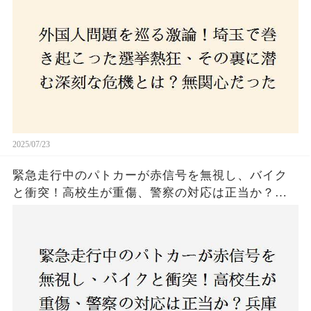
本人ファースト」を掲げた新興勢力の台頭。勝因
はネットとSNS、それとも底知れぬ恐怖？政治に無
関心な層が動いた背景にあるものとは？
2025/07/23
緊急走行中のパトカーが赤信号を無視し、バイク
と衝突！高校生が重傷、警察の対応は正当か？兵
庫・明石市で起きた衝撃の事故