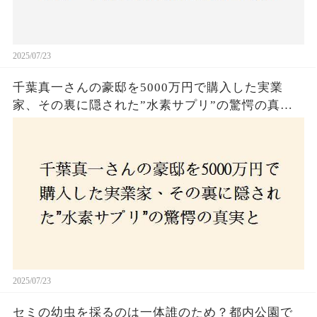
2025/07/23
千葉真一さんの豪邸を5000万円で購入した実業
家、その裏に隠された”水素サプリ”の驚愕の真実
とは？コロナ拒否と30錠の謎のサプリメント。彼
の死と実業家との深い因縁が明らかに！
2025/07/23
セミの幼虫を採るのは一体誰のため？都内公園で