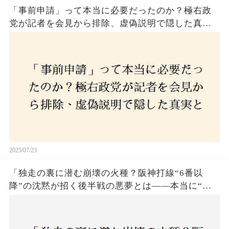
「事前申請」って本当に必要だったのか？極右政
党が記者を会見から排除、虚偽説明で隠した真実
とは？
2025/07/23
「独走の裏に潜む崩壊の火種？阪神打線“6番以
降”の沈黙が招く後半戦の悪夢とは——本当に“強
いチーム”と呼べるのか？」