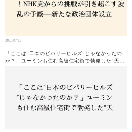
2025/07/23
「ここは“日本のビバリーヒルズ”じゃなかったの
か？」ユーミンも住む高級住宅街で勃発した“天井
バトル”の真相──景観ルールを無視した建築に住
民激怒！