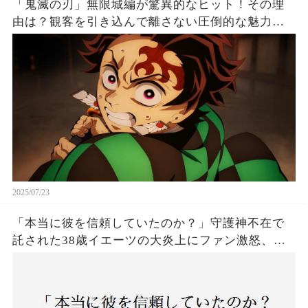
「鬼滅の刃」無限城編が驚異的なヒット！その理
由は？観客を引き込んで離さない圧倒的な魅力と
は！
2025/07/23
「本当に彼を信頼していたのか？」守護神不在で
託された38歳イエーツの大炎上にファン激怒、ド
ジャース救援陣の崩壊が止まらないワケとは