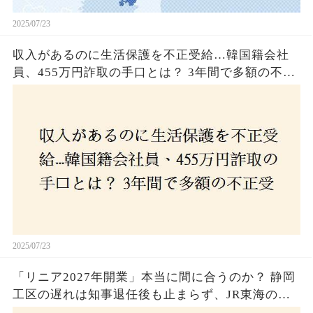
2025/07/23
収入があるのに生活保護を不正受給…韓国籍会社
員、455万円詐取の手口とは？ 3年間で多額の不正
受給、広島で逮捕の背景に隠された真実とは！
2025/07/23
「リニア2027年開業」本当に間に合うのか？ 静岡
工区の遅れは知事退任後も止まらず、JR東海のず
さんな計画とは？