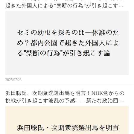
起きた外国人による“禁断の行為”が引き起こす論
争とは！子どもたちの楽しみが奪われる？それと
も新たな食文化の一環？
2025/07/23
浜田聡氏、次期衆院選出馬を明言！NHK党からの
挑戦が引き起こす波乱の予感——新たな政治団体
設立に込めた思いとは？「共和党？自由党？」そ
の選択肢に隠された真意とは