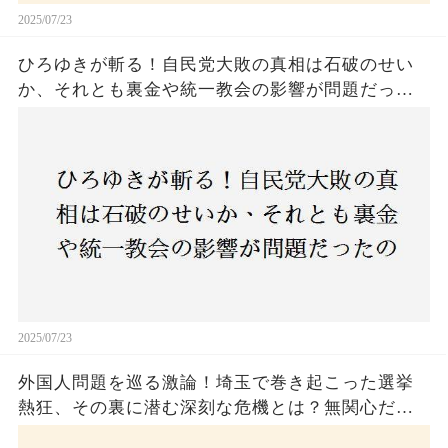
2025/07/23
ひろゆきが斬る！自民党大敗の真相は石破のせい
か、それとも裏金や統一教会の影響が問題だった
のか？ 責任論に揺れる自民党に新たな疑惑が浮
上！
2025/07/23
外国人問題を巡る激論！埼玉で巻き起こった選挙
熱狂、その裏に潜む深刻な危機とは？無関心だっ
た市民が感じた「漠然とした不安」、そして「日