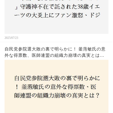
2025/07/23
自民党参院選大敗の裏で明らかに！ 釜萢敏氏の意
外な得票数、医師連盟の組織力崩壊の真実とは？
コロナ禍の注目人物も票を伸ばせず、組織再建の
危機に直面！あなたはこの結果をどう見る？