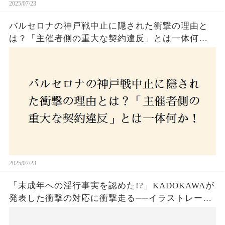
2025/07/23
バルセロナの神戸戦中止に隠された衝撃の理由と
は？「主催者側の重大な契約違反」とは一体何
か！？ファンは一体誰を責めるべきなのか？
2025/07/23
「未成年への淫行事実を認めた!?」KADOKAWAが
発表した衝撃の対応に衝撃走る──イラストレータ
ー・がおう氏の作品絶版&配信停止の裏側とは