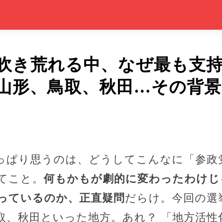
吹き荒れる中、なぜ最も支
山形、鳥取、秋田…その背
っぱり思うのは、どうしてこんなに「参政
てこと。
何もかもが劇的に変わったわけじ
っているのか、正直疑問
だらけ。今回の選
取、秋田といった地方。あれ？ 「地方活性