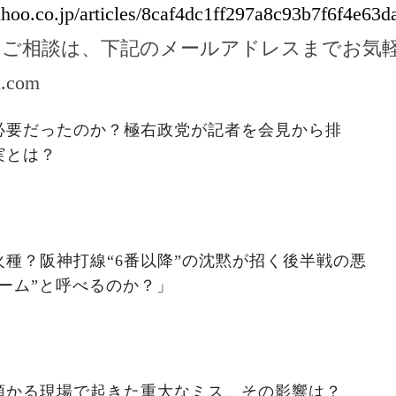
ahoo.co.jp/articles/8caf4dc1ff297a8c93b7f6f4e63
のご相談は、下記のメールアドレスまでお気
l.com
必要だったのか？極右政党が記者を会見から排
実とは？
種？阪神打線“6番以降”の沈黙が招く後半戦の悪
ーム”と呼べるのか？」
預かる現場で起きた重大なミス、その影響は？