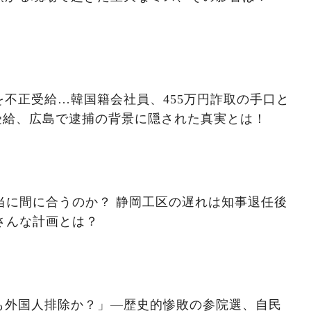
不正受給…韓国籍会社員、455万円詐取の手口と
受給、広島で逮捕の背景に隠された真実とは！
本当に間に合うのか？ 静岡工区の遅れは知事退任後
さんな計画とは？
も外国人排除か？」―歴史的惨敗の参院選、自民