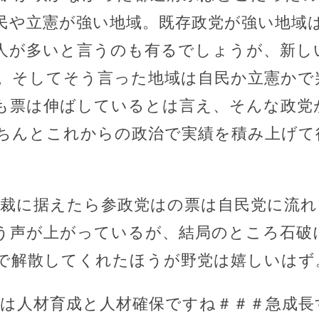
民や立憲が強い地域。既存政党が強い地域
人が多いと言うのも有るでしょうが、新し
。そしてそう言った地域は自民か立憲かで
も票は伸ばしているとは言え、そんな政党
ちんとこれからの政治で実績を積み上げて
総裁に据えたら参政党はの票は自民党に流
う声が上がっているが、結局のところ石破
で解散してくれたほうが野党は嬉しいはず
題は人材育成と人材確保ですね＃＃＃急成