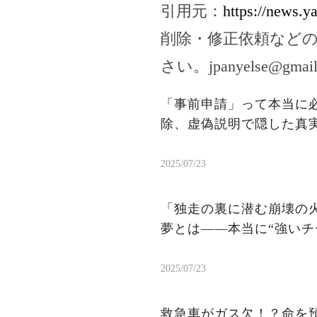
引用元：
https://news.y
削除・修正依頼など
さい。
jpanyelse@gmai
「事前申請」って本当に
除、虚偽説明で隠した真
2025/07/23
「独走の裏に潜む崩壊の火
夢とは——本当に“強いチ
2025/07/23
救急車がガス欠！？命を