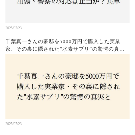
2025/07/23
千葉真一さんの豪邸を5000万円で購入した実業
家、その裏に隠された”水素サプリ”の驚愕の真実
とは？コロナ拒否と30錠の謎のサプリメント。彼
の死と実業家との深い因縁が明らかに！
2025/07/23