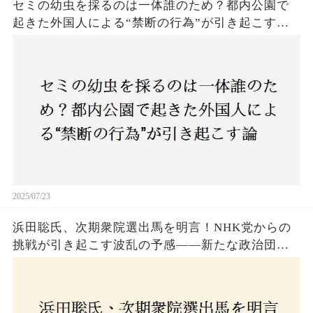
セミの幼虫を採るのは一体誰のため？都内公園で
起きた外国人による“禁断の行為”が引き起こす論
争とは！子どもたちの楽しみが奪われる？それと
も新たな食文化の一環？
2025/07/23
浜田聡氏、次期衆院選出馬を明言！NHK党からの
挑戦が引き起こす波乱の予感——新たな政治団体
設立に込めた思いとは？「共和党？自由党？」そ
の選択肢に隠された真意とは