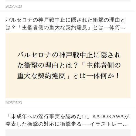
2025/07/23
バルセロナの神戸戦中止に隠された衝撃の理由と
は？「主催者側の重大な契約違反」とは一体何
か！？ファンは一体誰を責めるべきなのか？
2025/07/23
「未成年への淫行事実を認めた!?」KADOKAWAが
発表した衝撃の対応に衝撃走る──イラストレータ
ー・がおう氏の作品絶版&配信停止の裏側とは