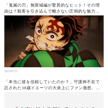
「鬼滅の刃」無限城編が驚異的なヒット！その理
由は？観客を引き込んで離さない圧倒的な魅力と
は！
2025/07/23
「本当に彼を信頼していたのか？」守護神不在で
託された38歳イエーツの大炎上にファン激怒、ド
ジャース救援陣の崩壊が止まらないワケとは