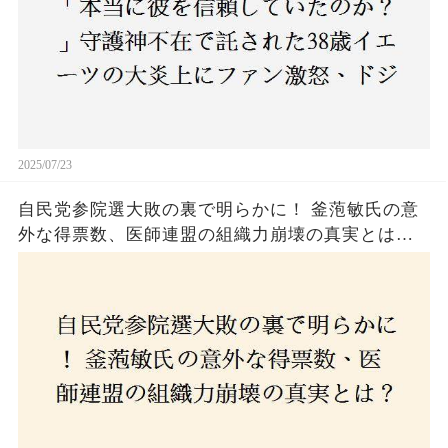
2025/07/23
自民党参院選大敗の裏で明らかに！ 釜萢敏氏の意
外な得票数、医師連盟の組織力崩壊の真実とは？
コロナ禍の注目人物も票を伸ばせず、組織再建の
危機に直面！あなたはこの結果をどう見る？