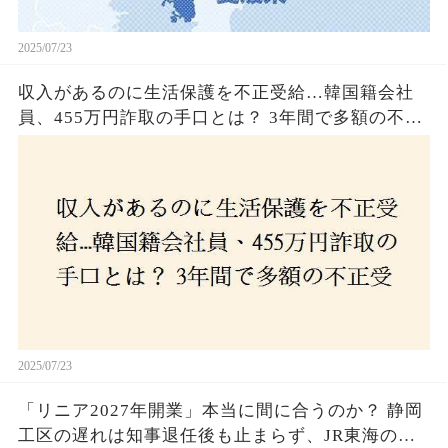
2025/07/23
収入があるのに生活保護を不正受給…韓国籍会社
員、455万円詐取の手口とは？ 3年間で多額の不正
受給、広島で逮捕の背景に隠された真実とは！
2025/07/23
「リニア2027年開業」本当に間に合うのか？ 静岡
工区の遅れは知事退任後も止まらず、JR東海のず