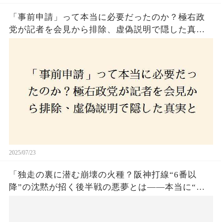
「事前申請」って本当に必要だったのか？極右政
党が記者を会見から排除、虚偽説明で隠した真実
とは？
2025/07/23
「独走の裏に潜む崩壊の火種？阪神打線“6番以
降”の沈黙が招く後半戦の悪夢とは——本当に“強
いチーム”と呼べるのか？」