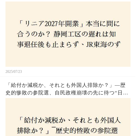
さんな計画とは？
2025/07/23
「給付か減税か、それとも外国人排除か？」―歴
史的惨敗の参院選、自民政権崩壊の先に待つ“日本
経済の自滅シナリオ”とは？なぜ国民は『痛み』を
選び続けるのか