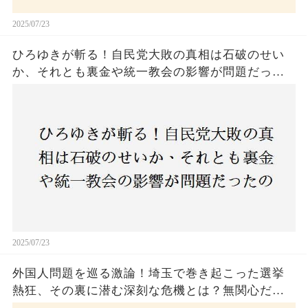
2025/07/23
ひろゆきが斬る！自民党大敗の真相は石破のせい
か、それとも裏金や統一教会の影響が問題だった
のか？ 責任論に揺れる自民党に新たな疑惑が浮
上！
2025/07/23
外国人問題を巡る激論！埼玉で巻き起こった選挙
熱狂、その裏に潜む深刻な危機とは？無関心だっ
た市民が感じた「漠然とした不安」、そして「日