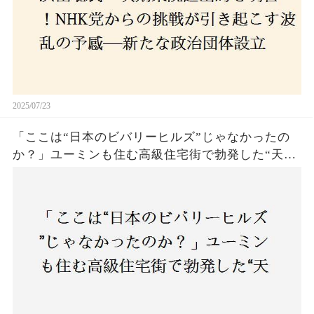
2025/07/23
「ここは“日本のビバリーヒルズ”じゃなかったの
か？」ユーミンも住む高級住宅街で勃発した“天井
バトル”の真相──景観ルールを無視した建築に住
民激怒！