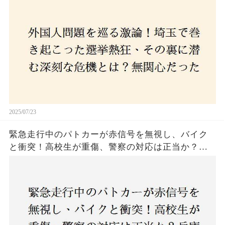
本人ファースト」を掲げた新興勢力の台頭。勝因
はネットとSNS、それとも底知れぬ恐怖？政治に無
関心な層が動いた背景にあるものとは？
2025/07/23
緊急走行中のパトカーが赤信号を無視し、バイク
と衝突！高校生が重傷、警察の対応は正当か？兵
庫・明石市で起きた衝撃の事故