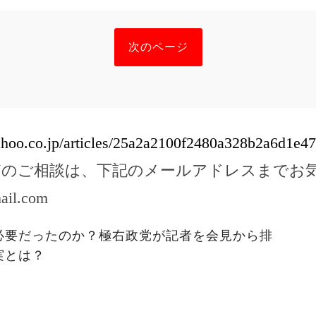
次のページ
yahoo.co.jp/articles/25a2a2100f2480a328b2a6d1e
どのご相談は、下記のメールアドレスまでお
ail.com
必要だったのか？極右政党が記者を会見から排
実とは？