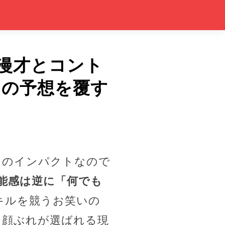
漫才とコント
たの予想を覆す
目のインパクトなので
能感は逆に「何でも
キルを競うお笑いの
じ顔ぶれが選ばれる現