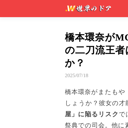
橋本環奈がM
の二刀流王者
か？
2025/07/18
橋本環奈がまたもや
しょうか？彼女の才
屋」に陥るリスク
で
祭典での司会。他に