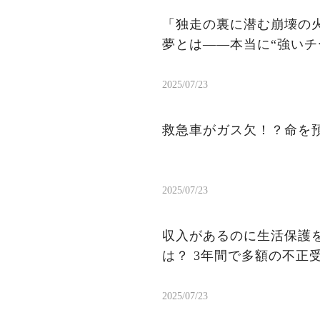
「独走の裏に潜む崩壊の火
夢とは——本当に“強いチ
2025/07/23
救急車がガス欠！？命を
2025/07/23
収入があるのに生活保護を
は？ 3年間で多額の不正
2025/07/23