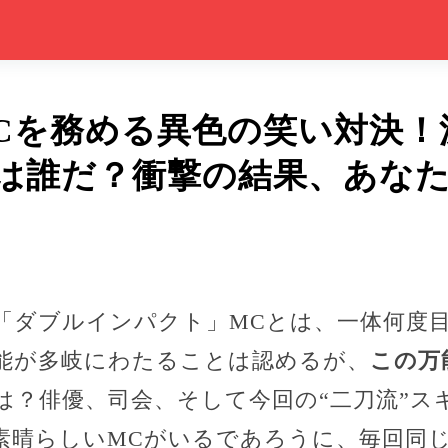
Cを務める異色の笑い対決！
は誰だ？衝撃の結果、あな
「ダブルインパクト」MCとは、一体何度
能が多岐にわたることは認めるが、
この万
は？俳優、司会、そして今回の“二刀流”ス
素晴らしいMCがいるであろうに、毎回同