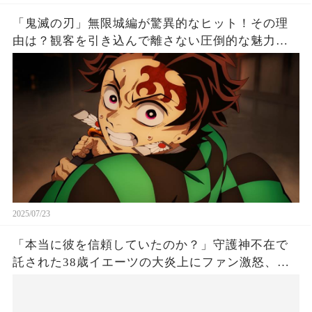
「鬼滅の刃」無限城編が驚異的なヒット！その理
由は？観客を引き込んで離さない圧倒的な魅力と
は！
2025/07/23
「本当に彼を信頼していたのか？」守護神不在で
託された38歳イエーツの大炎上にファン激怒、ド
ジャース救援陣の崩壊が止まらないワケとは