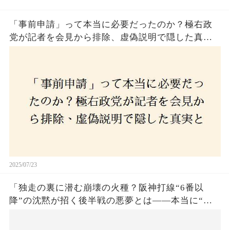
「事前申請」って本当に必要だったのか？極右政
党が記者を会見から排除、虚偽説明で隠した真実
とは？
2025/07/23
「独走の裏に潜む崩壊の火種？阪神打線“6番以
降”の沈黙が招く後半戦の悪夢とは——本当に“強
いチーム”と呼べるのか？」