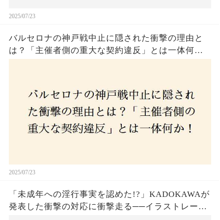
2025/07/23
バルセロナの神戸戦中止に隠された衝撃の理由と
は？「主催者側の重大な契約違反」とは一体何
か！？ファンは一体誰を責めるべきなのか？
2025/07/23
「未成年への淫行事実を認めた!?」KADOKAWAが
発表した衝撃の対応に衝撃走る──イラストレータ
ー・がおう氏の作品絶版&配信停止の裏側とは