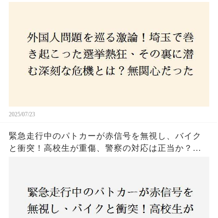
た市民が感じた「漠然とした不安」、そして「日
本人ファースト」を掲げた新興勢力の台頭。勝因
はネットとSNS、それとも底知れぬ恐怖？政治に無
関心な層が動いた背景にあるものとは？
2025/07/23
緊急走行中のパトカーが赤信号を無視し、バイク
と衝突！高校生が重傷、警察の対応は正当か？兵
庫・明石市で起きた衝撃の事故