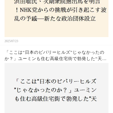
2025/07/23
「ここは“日本のビバリーヒルズ”じゃなかったの
か？」ユーミンも住む高級住宅街で勃発した“天井
バトル”の真相──景観ルールを無視した建築に住
民激怒！