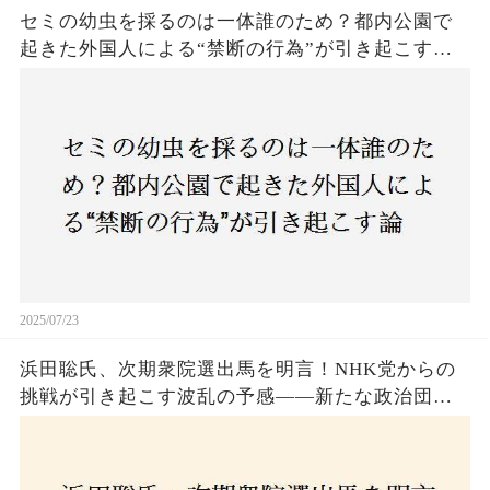
セミの幼虫を採るのは一体誰のため？都内公園で
起きた外国人による“禁断の行為”が引き起こす論
争とは！子どもたちの楽しみが奪われる？それと
も新たな食文化の一環？
2025/07/23
浜田聡氏、次期衆院選出馬を明言！NHK党からの
挑戦が引き起こす波乱の予感——新たな政治団体
設立に込めた思いとは？「共和党？自由党？」そ
の選択肢に隠された真意とは