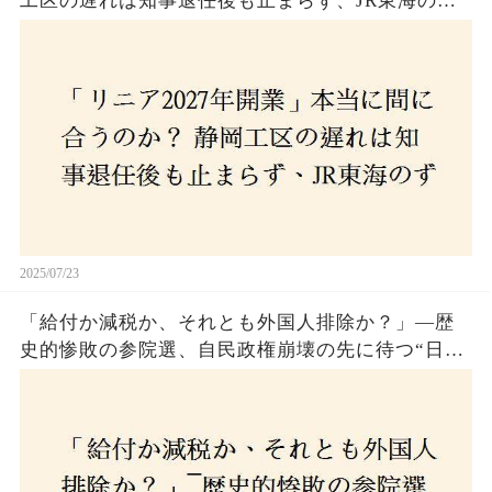
工区の遅れは知事退任後も止まらず、JR東海のず
さんな計画とは？
2025/07/23
「給付か減税か、それとも外国人排除か？」―歴
史的惨敗の参院選、自民政権崩壊の先に待つ“日本
経済の自滅シナリオ”とは？なぜ国民は『痛み』を
選び続けるのか