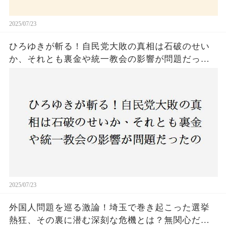
2025/07/23
ひろゆきが斬る！自民党大敗の真相は石破のせい
か、それとも裏金や統一教会の影響が問題だった
のか？ 責任論に揺れる自民党に新たな疑惑が浮
上！
2025/07/23
外国人問題を巡る激論！埼玉で巻き起こった選挙
熱狂、その裏に潜む深刻な危機とは？無関心だっ