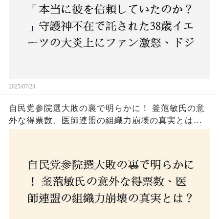
2025/07/23
自民党参院選大敗の裏で明らかに！ 釜萢敏氏の意
外な得票数、医師連盟の組織力崩壊の真実とは？
コロナ禍の注目人物も票を伸ばせず、組織再建の
危機に直面！あなたはこの結果をどう見る？