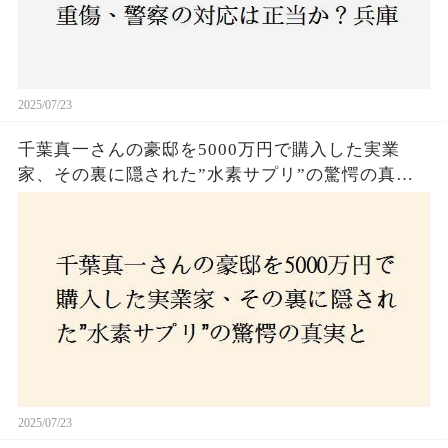
2025/07/23
千葉真一さんの豪邸を5000万円で購入した実業
家、その裏に隠された”水素サプリ”の驚愕の真実
とは？コロナ拒否と30錠の謎のサプリメント。彼
の死と実業家との深い因縁が明らかに！
2025/07/23